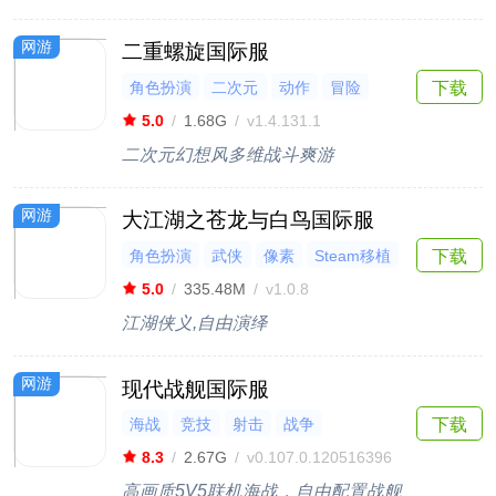
网游
二重螺旋国际服
角色扮演
二次元
动作
冒险
下载
3D
5.0
/
1.68G
/
v1.4.131.1
二次元幻想风多维战斗爽游
网游
大江湖之苍龙与白鸟国际服
角色扮演
武侠
像素
Steam移植
下载
剧情
5.0
/
335.48M
/
v1.0.8
江湖侠义,自由演绎
网游
现代战舰国际服
海战
竞技
射击
战争
下载
抖音热游
8.3
/
2.67G
/
v0.107.0.120516396
高画质5V5联机海战，自由配置战舰