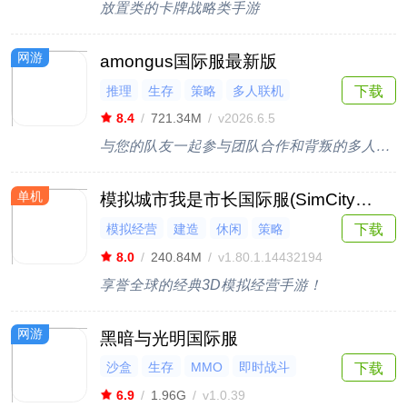
放置类的卡牌战略类手游
网游
amongus国际服最新版
推理
生存
策略
多人联机
下载
狼人杀
8.4
/
721.34M
/
v2026.6.5
与您的队友一起参与团队合作和背叛的多人游戏
单机
模拟城市我是市长国际服(SimCityBuildIt)
下载
模拟经营
建造
休闲
策略
模拟
8.0
/
240.84M
/
v1.80.1.14432194
享誉全球的经典3D模拟经营手游！
网游
黑暗与光明国际服
沙盒
生存
MMO
即时战斗
下载
角色扮演
6.9
/
1.96G
/
v1.0.39