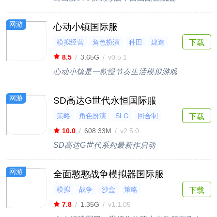
网游
心动小镇国际服
模拟经营
角色扮演
种田
建造
下载
多人联机
8.5
/
3.65G
/
v0.5.1
心动小镇是一款慢节奏生活模拟游戏
网游
SD高达G世代永恒国际服
策略
角色扮演
SLG
回合制
下载
科幻
10.0
/
608.33M
/
v2.5.0
SD高达G世代系列最新作启动
网游
全面憨憨战争模拟器国际服
模拟
战争
沙盒
策略
下载
Steam移植
7.8
/
1.35G
/
v1.1.05