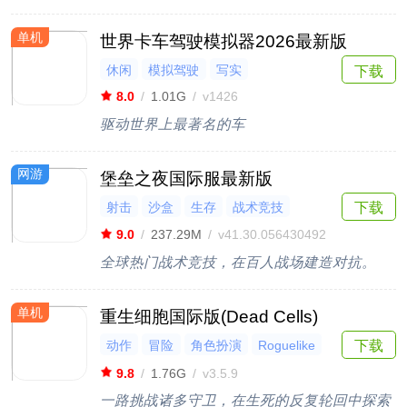
单机
世界卡车驾驶模拟器2026最新版
休闲
模拟驾驶
写实
下载
8.0
/
1.01G
/
v1426
驱动世界上最著名的车
网游
堡垒之夜国际服最新版
射击
沙盒
生存
战术竞技
下载
多人联机
9.0
/
237.29M
/
v41.30.056430492
全球热门战术竞技，在百人战场建造对抗。
单机
重生细胞国际版(Dead Cells)
动作
冒险
角色扮演
Roguelike
下载
Steam移植
9.8
/
1.76G
/
v3.5.9
一路挑战诸多守卫，在生死的反复轮回中探索