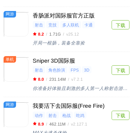
网游
香肠派对国际服官方正版
射击
竞技
多人联机
卡通
下载
吃鸡
8.2
/
1.71G
/
v25.12
开局一根肠，装备全靠捡
单机
Sniper 3D国际服
射击
角色扮演
FPS
3D
下载
快节奏
8.0
/
231.14M
/
v7.2.1
你准备好体验且刺激的多人第一人称射击游戏了吗？
网游
我要活下去国际服(Free Fire)
动作
射击
枪战
吃鸡
下载
8.9
/
462.11M
/
v2.127.1
MAX大逃杀体验