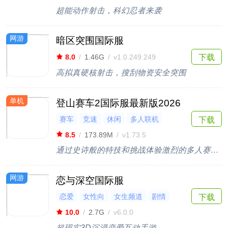
超能动作射击，科幻忍者来袭
网游
暗区突围国际服
下载
8.0
/
1.46G
/
v1.0.249.249
高拟真硬核射击，搜刮物资安全突围
单机
登山赛车2国际服最新版2026
赛车
竞速
休闲
多人联机
下载
闯关
8.5
/
173.89M
/
v1.73.5
通过史诗般的特技和挑战体验激烈的多人赛车动作！
网游
恋与深空国际服
恋爱
女性向
女生频道
剧情
下载
3D
10.0
/
2.7G
/
v6.0.0
超现实3D沉浸恋爱互动手游