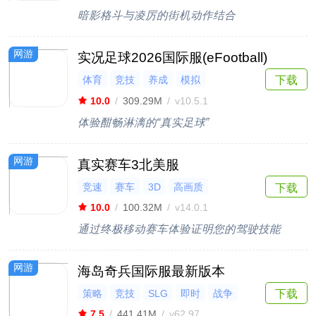
暗影格斗与凌厉的街机动作结合
网游
实况足球2026国际服(eFootball)
体育
竞技
养成
模拟
下载
多人联机
10.0
/
309.29M
/
v10.5.1
体验酣畅淋漓的“真实足球”
网游
真实赛车3北美服
竞速
赛车
3D
高画质
下载
10.0
/
100.32M
/
v14.0.1
通过终极移动赛车体验证明您的驾驶技能
网游
海岛奇兵国际服最新版本
策略
竞技
SLG
即时
战争
下载
7.5
/
441.41M
/
v62.97