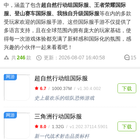
中，涵盖了包含
超自然行动组国际服、王者荣耀国际
服、登山赛车国际服、我独自升级国际服
等在内的多款
受玩家欢迎的国际服手游。这些国际服手游不仅提供了
多语言支持，且在全球范围内拥有庞大的玩家基础，使
得每一次游戏体验都充满了新鲜感和国际化的氛围，感
兴趣的小伙伴一起来看看吧！
共
246
款
更新：2026-08-07 16:40:58
15
网游
超自然行动组国际服
下载
6.7
/
1000.37M
/
v1.30.4.002
史上最欢乐的组队恐怖游戏
网游
三角洲行动国际服
下载
8.0
/
1.32G
/
v1.202.37114.5901
新一代战术射击品质标杆