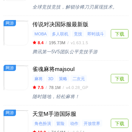
全球竞技竞技，解锁珍稀刀刃展现技术。
网游
传说对决国际服最新版
MOBA
多人联机
竞技
即时战斗
下载
电竞
8.4
/
195.73M
/
v1.63.1.5
腾讯第一5V5团队公平竞技手游
网游
雀魂麻将majsoul
麻将
3D
策略
二次元
下载
Steam移植
7.5
/
78.1M
/
v4.0.28_GP
随时随地，轻松麻将！
网游
天堂M手游国际服
角色扮演
冒险
动作
开放世界
下载
MMORPG