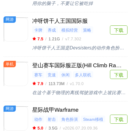
用你的脑子，不要让它被吃掉
网游
冲呀饼干人王国国际服
卡牌
养成
模拟经营
策略
下载
竞技
7.5
/
1.21G
/
v7.7.302
冲呀饼干人王国是Devsisters的动作角色扮演Gacha游戏
单机
登山赛车国际服正版(Hill Climb Racing)
下载
赛车
竞速
休闲
多人联机
闯关
7.9
/
113.73M
/
v1.70.0
在这个基于物理的离线驾驶游戏中上坡比赛获胜！
网游
星际战甲Warframe
动作
射击
角色扮演
Steam移植
下载
多人联机
5.0
/
3.5G
/
v2026.07.20.09.36