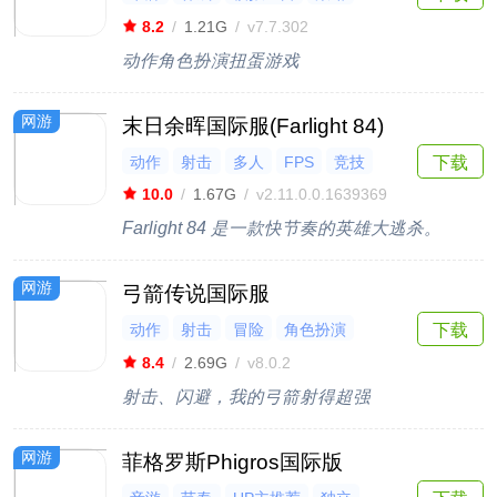
竞技
8.2
/
1.21G
/
v7.7.302
动作角色扮演扭蛋游戏
网游
末日余晖国际服(Farlight 84)
动作
射击
多人
FPS
竞技
下载
10.0
/
1.67G
/
v2.11.0.0.1639369
Farlight 84 是一款快节奏的英雄大逃杀。
网游
弓箭传说国际服
动作
射击
冒险
角色扮演
下载
休闲
8.4
/
2.69G
/
v8.0.2
射击、闪避，我的弓箭射得超强
网游
菲格罗斯Phigros国际版