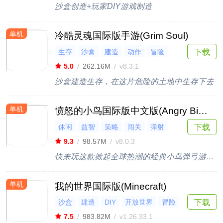
沙盒创造+玩家DIY游戏制造
单机
冷酷灵魂国际版手游(Grim Soul)
生存
沙盒
建造
动作
冒险
下载
5.0
/
262.16M
/
v8.3.1
沙盒建造生存，在这片危险的土地中生存下去
单机
愤怒的小鸟国际版中文版(Angry Birds)
下载
休闲
益智
策略
闯关
弹射
9.3
/
98.57M
/
v8.0.3
快来玩这款掀起全球热潮的经典小鸟弹弓游戏！
单机
我的世界国际版(Minecraft)
沙盒
建造
DIY
开放世界
冒险
下载
7.5
/
983.82M
/
v1.26.33.1