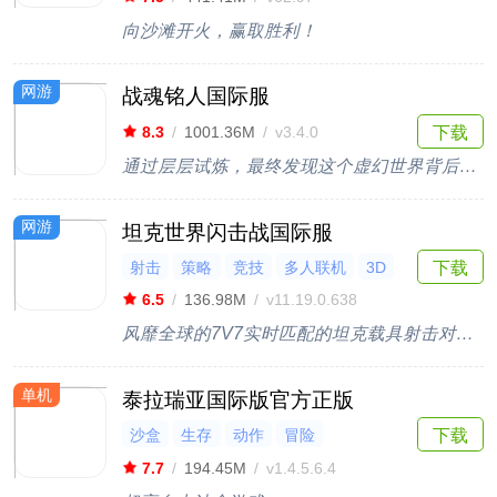
向沙滩开火，赢取胜利！
网游
战魂铭人国际服
下载
8.3
/
1001.36M
/
v3.4.0
通过层层试炼，最终发现这个虚幻世界背后的秘密
网游
坦克世界闪击战国际服
射击
策略
竞技
多人联机
3D
下载
6.5
/
136.98M
/
v11.19.0.638
风靡全球的7V7实时匹配的坦克载具射击对战手游
单机
泰拉瑞亚国际版官方正版
沙盒
生存
动作
冒险
下载
开放世界
7.7
/
194.45M
/
v1.4.5.6.4