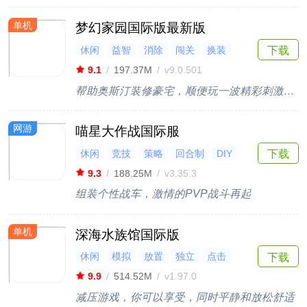
单机
梦幻家园国际版最新版
休闲
益智
消除
闯关
换装
下载
9.1
/
197.37M
/
v9.0.501
帮助奥斯汀装修豪宅，顺便玩一波精彩刺激的三消关卡
网游
喵星大作战国际服
休闲
竞技
策略
回合制
DIY
下载
9.3
/
188.25M
/
v3.35.3
组装个性战车，激情的PVP战斗再起
单机
深海水族馆国际版
休闲
模拟
放置
独立
点击
下载
9.9
/
514.52M
/
v1.97.0
减压游戏，你可以享受，同时平静和放松舒适