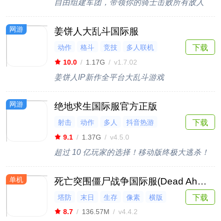
自由组建军团，带领你的骑士击败所有敌人
网游
姜饼人大乱斗国际服
动作
格斗
竞技
多人联机
下载
PVP
10.0
/
1.17G
/
v1.7.02
姜饼人IP新作全平台大乱斗游戏
网游
绝地求生国际服官方正版
射击
动作
多人
抖音热游
下载
竞技
9.1
/
1.37G
/
v4.5.0
超过 10 亿玩家的选择！移动版终极大逃杀！
单机
死亡突围僵尸战争国际服(Dead Ahead Zombie Warfare)
下载
塔防
末日
生存
像素
横版
8.7
/
136.57M
/
v4.4.2