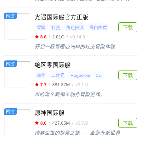
网游
光遇国际服官方正版
冒险
社交
角色扮演
高自由度
下载
独立
8.6
/
2.01G
/
v0.34.3
开启一段最暖心纯粹的社交冒险体验
网游
绝区零国际服
动作
二次元
Roguelike
3D
下载
ARPG
7.7
/
381.37M
/
v3.1.0
米哈游全新都市动作冒险游戏。
网游
原神国际服
下载
8.6
/
427.65M
/
v6.7.0
跨越尘世的探索之旅——全新开放世界