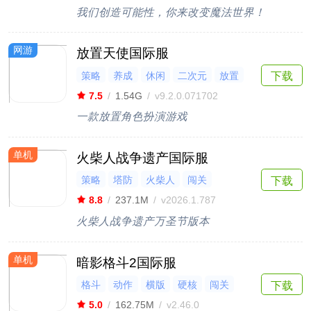
我们创造可能性，你来改变魔法世界！
网游
放置天使国际服
策略
养成
休闲
二次元
放置
下载
7.5
/
1.54G
/
v9.2.0.071702
一款放置角色扮演游戏
单机
火柴人战争遗产国际服
策略
塔防
火柴人
闯关
下载
8.8
/
237.1M
/
v2026.1.787
火柴人战争遗产万圣节版本
单机
暗影格斗2国际服
格斗
动作
横版
硬核
闯关
下载
5.0
/
162.75M
/
v2.46.0