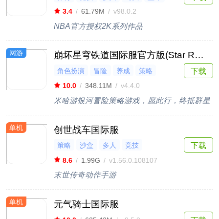
3.4
/
61.79M
/
v98.0.2
NBA官方授权2K系列作品
网游
崩坏星穹铁道国际服官方版(Star Rail)
下载
角色扮演
冒险
养成
策略
二次元
10.0
/
348.11M
/
v4.4.0
米哈游银河冒险策略游戏，愿此行，终抵群星
单机
创世战车国际服
策略
沙盒
多人
竞技
下载
多人联机
8.6
/
1.99G
/
v1.56.0.108107
末世传奇动作手游
单机
元气骑士国际服