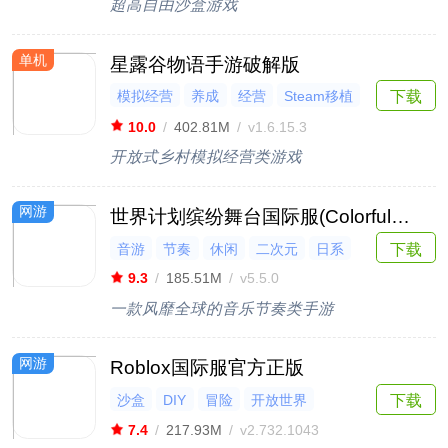
超高自由沙盒游戏
单机
星露谷物语手游破解版
模拟经营
养成
经营
Steam移植
下载
像素
10.0
/
402.81M
/
v1.6.15.3
开放式乡村模拟经营类游戏
网游
世界计划缤纷舞台国际服(ColorfulStage)
下载
音游
节奏
休闲
二次元
日系
9.3
/
185.51M
/
v5.5.0
一款风靡全球的音乐节奏类手游
网游
Roblox国际服官方正版
沙盒
DIY
冒险
开放世界
下载
UP主推荐
7.4
/
217.93M
/
v2.732.1043