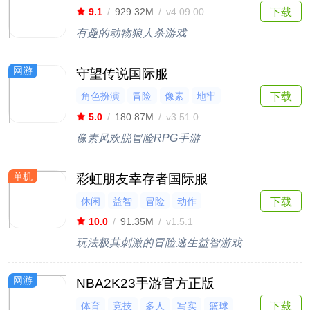
下载
9.1
/
929.32M
/
v4.09.00
有趣的动物狼人杀游戏
网游
守望传说国际服
角色扮演
冒险
像素
地牢
下载
复古
5.0
/
180.87M
/
v3.51.0
像素风欢脱冒险RPG手游
单机
彩虹朋友幸存者国际服
休闲
益智
冒险
动作
下载
10.0
/
91.35M
/
v1.5.1
玩法极其刺激的冒险逃生益智游戏
网游
NBA2K23手游官方正版
体育
竞技
多人
写实
篮球
下载