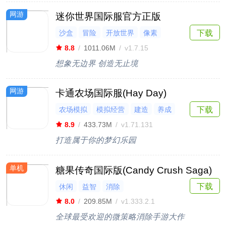
网游
迷你世界国际服官方正版
沙盒
冒险
开放世界
像素
下载
多人联机
8.8
/
1011.06M
/
v1.7.15
想象无边界 创造无止境
网游
卡通农场国际服(Hay Day)
农场模拟
模拟经营
建造
养成
下载
模拟
8.9
/
433.73M
/
v1.71.131
打造属于你的梦幻乐园
单机
糖果传奇国际版(Candy Crush Saga)
下载
休闲
益智
消除
8.0
/
209.85M
/
v1.333.2.1
全球最受欢迎的微策略消除手游大作