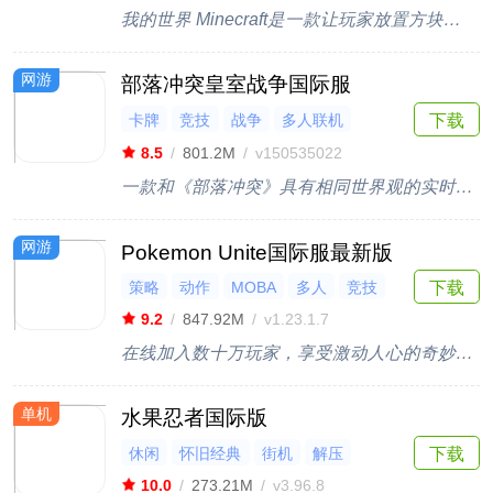
我的世界 Minecraft是一款让玩家放置方块和历险的游戏。
网游
部落冲突皇室战争国际服
卡牌
竞技
战争
多人联机
下载
塔防
8.5
/
801.2M
/
v150535022
一款和《部落冲突》具有相同世界观的实时卡牌对战游戏
网游
Pokemon Unite国际服最新版
策略
动作
MOBA
多人
竞技
下载
9.2
/
847.92M
/
v1.23.1.7
在线加入数十万玩家，享受激动人心的奇妙体验
单机
水果忍者国际版
休闲
怀旧经典
街机
解压
下载
10.0
/
273.21M
/
v3.96.8