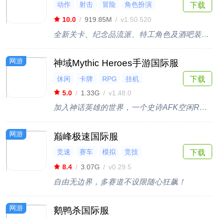
动作
射击
冒险
角色扮演
下载
Roguelike
10.0
/
919.85M
/
v1.50.520
全新关卡、纪念品流派、特工角色及酒吧装修降临深渊！
网游
神域Mythic Heroes手游国际服
休闲
卡牌
RPG
挂机
下载
5.0
/
1.33G
/
v1.48.0
加入神话英雄的世界，一个史诗AFK空闲RPG游戏!
网游
巅峰极速国际服
竞速
赛车
模拟
竞技
下载
多人联机
8.4
/
3.07G
/
v0.29.5
自由无边界，多赛道不设限随心狂飙！
网游
鹅鸭杀国际服