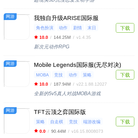
网游
我独自升级ARISE国际服
角色扮演
动作
剧情
末日
下载
冒险
10.0
/
144.25M
/
v1.4.35
新次元动作RPG
网游
Mobile Legends国际服(无尽对决)
下载
MOBA
竞技
动作
策略
多人联机
10.0
/
187.94M
/
v22.1.88.12027
全新的5v5真人对战MOBA游戏
网游
TFT云顶之弈国际版
策略
自走棋
竞技
端游改编
下载
多人联机
0.0
/
90.44M
/
v16.15.8008073