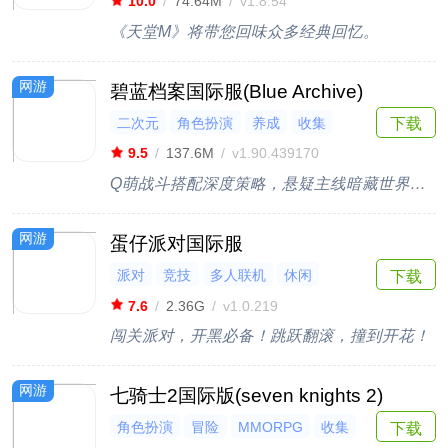
10.0
/
74.64M
/
v1.8.54
《天堂M》将带您回味众多经典回忆。
网游
碧蓝档案国际服(Blue Archive)
二次元
角色扮演
养成
收集
下载
3D
9.5
/
137.6M
/
v1.90.439170
Q萌战斗搭配深度策略，悬疑主线暗藏世界真相
网游
蛋仔派对国际服
派对
竞技
多人联机
休闲
下载
闯关
7.6
/
2.36G
/
v1.0.219
闯关派对，开黑必备！跳跃翻滚，撞到开花！
网游
七骑士2国际版(seven knights 2)
角色扮演
冒险
MMORPG
收集
下载