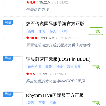
即时战斗
8.6
/
95.21M
/
v1.64.02
传奇仍在继续
网游
炉石传说国际服手游官方正版
策略
休闲
多人
卡牌
下载
10.0
/
399.87M
/
v35.6.243002
暴雪娱乐倾情打造的经典免费卡牌游戏
网游
迷失蔚蓝国际服(LOST in BLUE)
角色扮演
冒险
沙盒
高自由度
下载
多人联机
9.5
/
1.72G
/
v1.296.0
高自由度的海岛生存MMORPG手游
网游
Rhythm Hive国际服官方正版
音游
节奏
点击
下载