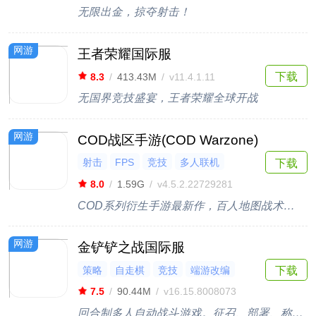
无限出金，掠夺射击！
网游
王者荣耀国际服
下载
8.3
/
413.43M
/
v11.4.1.11
无国界竞技盛宴，王者荣耀全球开战
网游
COD战区手游(COD Warzone)
射击
FPS
竞技
多人联机
下载
第一人称
8.0
/
1.59G
/
v4.5.2.22729281
COD系列衍生手游最新作，百人地图战术竞技求生
网游
金铲铲之战国际服
策略
自走棋
竞技
端游改编
下载
多人联机
7.5
/
90.44M
/
v16.15.8008073
回合制多人自动战斗游戏。征召、部署、称霸！