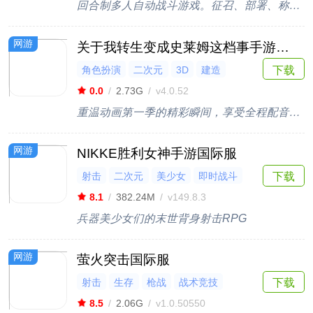
回合制多人自动战斗游戏。征召、部署、称霸！
网游
关于我转生变成史莱姆这档事手游国际服
下载
角色扮演
二次元
3D
建造
小说改编
0.0
/
2.73G
/
v4.0.52
重温动画第一季的精彩瞬间，享受全程配音的过场动画！
网游
NIKKE胜利女神手游国际服
射击
二次元
美少女
即时战斗
下载
末日
8.1
/
382.24M
/
v149.8.3
兵器美少女们的末世背身射击RPG
网游
萤火突击国际服
射击
生存
枪战
战术竞技
下载
末日
8.5
/
2.06G
/
v1.0.50550