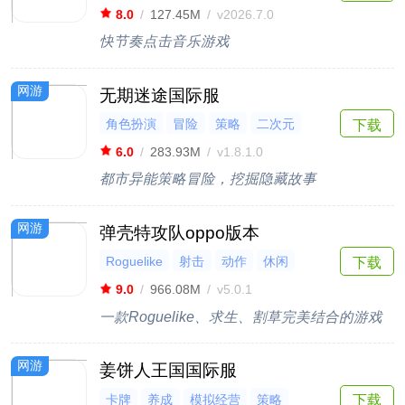
8.0
/
127.45M
/
v2026.7.0
快节奏点击音乐游戏
网游
无期迷途国际服
角色扮演
冒险
策略
二次元
下载
卡牌
6.0
/
283.93M
/
v1.8.1.0
都市异能策略冒险，挖掘隐藏故事
网游
弹壳特攻队oppo版本
Roguelike
射击
动作
休闲
下载
割草
9.0
/
966.08M
/
v5.0.1
一款Roguelike、求生、割草完美结合的游戏
网游
姜饼人王国国际服
卡牌
养成
模拟经营
策略
下载