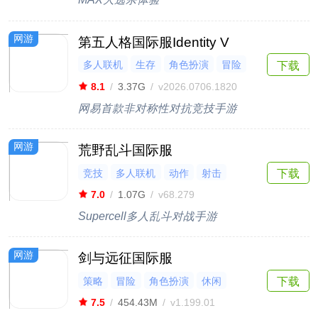
网游
第五人格国际服Identity V
多人联机
生存
角色扮演
冒险
下载
策略
8.1
/
3.37G
/
v2026.0706.1820
网易首款非对称性对抗竞技手游
网游
荒野乱斗国际服
竞技
多人联机
动作
射击
下载
第三人称
7.0
/
1.07G
/
v68.279
Supercell多人乱斗对战手游
网游
剑与远征国际服
策略
冒险
角色扮演
休闲
下载
放置
7.5
/
454.43M
/
v1.199.01