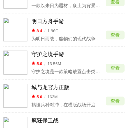
查看
一款以未日为题材，废土为背景的战争生存类手游
明日方舟手游
8.4
/
1.96G
查看
为明日而战，魔物们的现代战争
守护之境手游
5.0
/
13.56M
查看
守护之境是一款策略放置点击类三国手游。游戏以三国为背景，采用Q版可爱的形象打造新颖三国武将，以及炫酷的技能特效，带给玩家极致的视觉体验。游戏采用独特的BOSS机制，带来不重复的推图体验，真人塔防对战实力运气缺一不可。
城与龙官方正版
5.0
/
162M
查看
搞怪兵种对冲，在横版战场开启策略乱斗。
疯狂保卫战