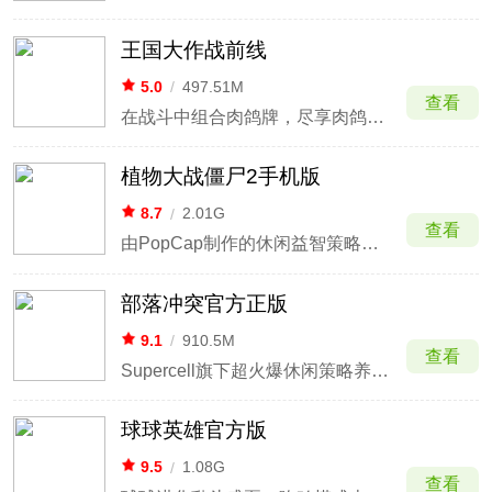
王国大作战前线
5.0
/
497.51M
查看
在战斗中组合肉鸽牌，尽享肉鸽塔防游戏的无穷乐趣
植物大战僵尸2手机版
8.7
/
2.01G
查看
由PopCap制作的休闲益智策略类塔防游戏
部落冲突官方正版
9.1
/
910.5M
查看
Supercell旗下超火爆休闲策略养成手游
球球英雄官方版
9.5
/
1.08G
查看