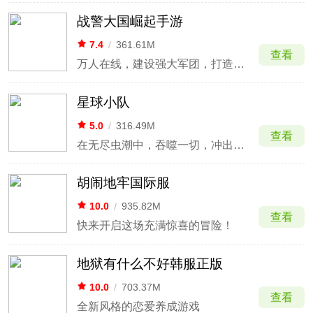
战警大国崛起手游
7.4
/
361.61M
查看
万人在线，建设强大军团，打造军事大国
星球小队
5.0
/
316.49M
查看
在无尽虫潮中，吞噬一切，冲出虫围
胡闹地牢国际服
10.0
/
935.82M
查看
快来开启这场充满惊喜的冒险！
地狱有什么不好韩服正版
10.0
/
703.37M
查看
全新风格的恋爱养成游戏