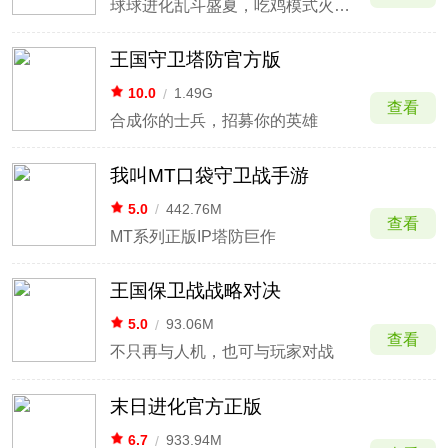
球球进化乱斗盛夏，吃鸡模式火热上线
王国守卫塔防官方版
10.0
/
1.49G
查看
合成你的士兵，招募你的英雄
我叫MT口袋守卫战手游
5.0
/
442.76M
查看
MT系列正版IP塔防巨作
王国保卫战战略对决
5.0
/
93.06M
查看
不只再与人机，也可与玩家对战
末日进化官方正版
6.7
/
933.94M