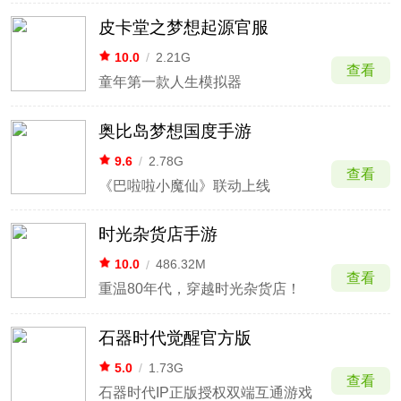
皮卡堂之梦想起源官服
10.0
/
2.21G
查看
童年第一款人生模拟器
奥比岛梦想国度手游
9.6
/
2.78G
查看
《巴啦啦小魔仙》联动上线
时光杂货店手游
10.0
/
486.32M
查看
重温80年代，穿越时光杂货店！
石器时代觉醒官方版
5.0
/
1.73G
查看
石器时代IP正版授权双端互通游戏