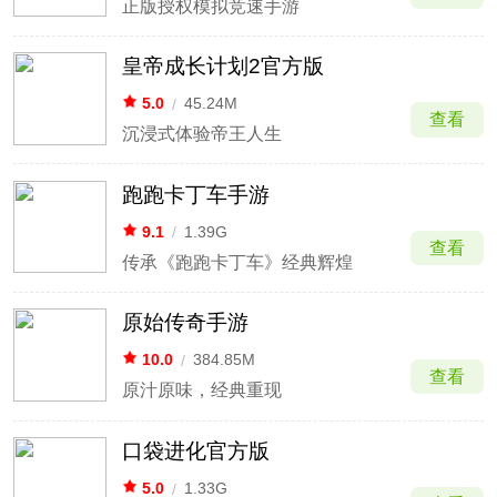
正版授权模拟竞速手游
皇帝成长计划2官方版
5.0
/
45.24M
查看
沉浸式体验帝王人生
跑跑卡丁车手游
9.1
/
1.39G
查看
传承《跑跑卡丁车》经典辉煌
原始传奇手游
10.0
/
384.85M
查看
原汁原味，经典重现
口袋进化官方版
5.0
/
1.33G