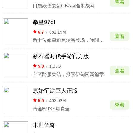
查看
口袋妖怪复刻GBA回合制战斗
拳皇97ol
6.7
/
682.19M
查看
数十位拳皇角色轮番登场，唤醒童年热血情怀
新石器时代手游官方版
5.0
/
1.85G
查看
全区跨服集结，探索伊甸园新篇章
原始征途巨人正版
5.0
/
403.92M
查看
黄金BOSS爆真金
末世传奇