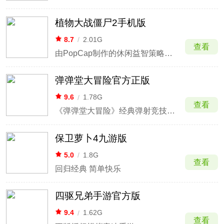
植物大战僵尸2手机版
8.7
/
2.01G
查看
由PopCap制作的休闲益智策略类塔防游戏
弹弹堂大冒险官方正版
9.6
/
1.78G
查看
《弹弹堂大冒险》经典弹射竞技手游
保卫萝卜4九游版
5.0
/
1.8G
查看
回归经典 简单快乐
四驱兄弟手游官方版
9.4
/
1.62G
查看