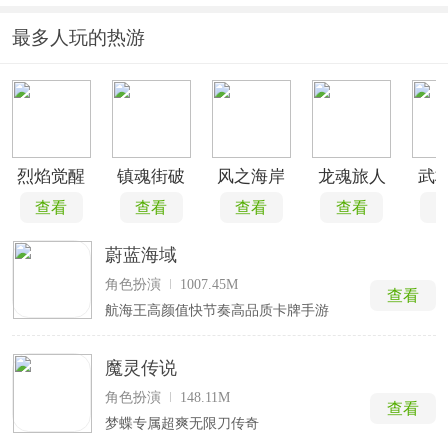
最多人玩的热游
烈焰觉醒
镇魂街破
风之海岸
龙魂旅人
武
晓折扣版
查看
查看
查看
查看
蔚蓝海域
角色扮演
1007.45M
查看
航海王高颜值快节奏高品质卡牌手游
魔灵传说
角色扮演
148.11M
查看
梦蝶专属超爽无限刀传奇