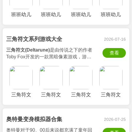
和压抑的元素，这种强烈的反差感，会给
人带来独特但是又持久的心理压迫感。本
班班幼儿
班班幼儿
班班幼儿
班班幼儿
站收集并整理了
班班幼儿园系列游戏合
园8手机版
园重制版
园3
园8电脑版
集
，其中包含了班班幼儿园8、班班幼儿园
6、班班幼儿园4、班班幼儿园3等同系列
游戏，游戏内的怪物也融合了可爱外形和
三角符文系列游戏大全
2026-07-16
恐怖特质，并且成为了该系列的标志性符
三角符文(Deltarune)
是由传说之下的作者
号，喜欢怪诞卡通恐怖风格玩家一定不要
查看
Toby Fox开发的一款黑暗像素游戏，游戏
错过哦。
采用了独特的双世界设定，你需要在两个
世界内探索调查，同时操控Kris、Ralsei
和Susie三位角色进行战斗，而玩法则是采
用了回合制战斗加上动作元素，当敌人发
起攻击时会进入弹幕躲避环节，这部分会
三角符文
三角符文
三角符文
三角符文
很有挑战性哦！
汉化版
PC汉化版
第一章手
第三章手
三角符文系列游戏大全
为各位小伙伴带来
(Deltarune)
机版
机中文版
了
三角符文第一章、第二章、第三章、第
四章
等系列，喜欢探索平行世界和像素艺
奥特曼变身模拟器合集
2026-07-25
术的玩家一定不容错过，快来3322软件站
奥特曼对于90、00后来说都充满了童年回
下载体验一下吧！