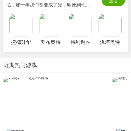
查看
忆，那一年我们都变成了光，即便到现
在，奥特曼也一直与我们同在，各位小伙
伴们是否幻想过变成奥特曼呢？本次小编
就为各位小伙伴整理了
奥特曼变身器模拟
器合集
，包括欧布奥特曼变身模拟器、艾
克斯奥特曼模拟器、泽塔奥特曼模拟器
捷德升华
罗布奥特
特利迦胜
泽塔奥特
等。这些
奥特曼变身器游戏
专门为奥特曼
器
曼变身器
利神光棒
曼升华器
粉丝打造，玩家们可以自由选择不同的变
模拟器手
模拟器手
模拟器最
身器，体验不同的变身乐趣！
机版
机版
新版(DX
近期热门游戏
ULTRA Z
RISER)