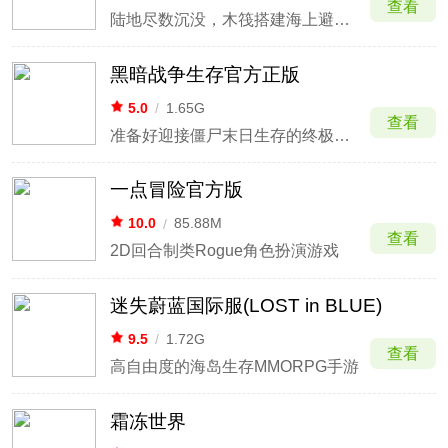
查看
陆地尽数沉没，木筏搭建海上避难所
黑暗战争生存官方正版
5.0
/
1.65G
查看
准备好迎接僵尸末日生存的终极考验吧
一点冒险官方版
10.0
/
85.88M
查看
2D回合制类Rogue角色扮演游戏
迷失蔚蓝国际服(LOST in BLUE)
9.5
/
1.72G
查看
高自由度的海岛生存MMORPG手游
霜冻世界