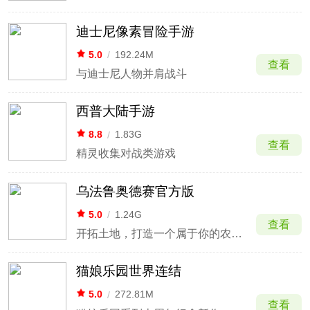
迪士尼像素冒险手游
5.0
/
192.24M
查看
与迪士尼人物并肩战斗
西普大陆手游
8.8
/
1.83G
查看
精灵收集对战类游戏
乌法鲁奥德赛官方版
5.0
/
1.24G
查看
开拓土地，打造一个属于你的农场吧
猫娘乐园世界连结
5.0
/
272.81M
查看