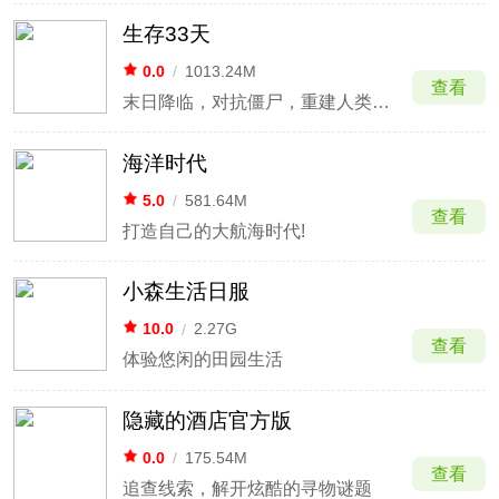
生存33天
0.0
/
1013.24M
查看
末日降临，对抗僵尸，重建人类希望
海洋时代
5.0
/
581.64M
查看
打造自己的大航海时代!
小森生活日服
10.0
/
2.27G
查看
体验悠闲的田园生活
隐藏的酒店官方版
0.0
/
175.54M
查看
追查线索，解开炫酷的寻物谜题