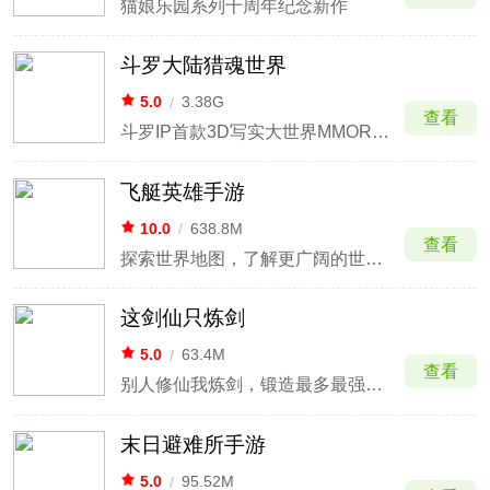
猫娘乐园系列十周年纪念新作
斗罗大陆猎魂世界
5.0
/
3.38G
查看
斗罗IP首款3D写实大世界MMORPG
飞艇英雄手游
10.0
/
638.8M
查看
探索世界地图，了解更广阔的世界观
这剑仙只炼剑
5.0
/
63.4M
查看
别人修仙我炼剑，锻造最多最强的神剑，成为至尊剑仙
末日避难所手游
5.0
/
95.52M