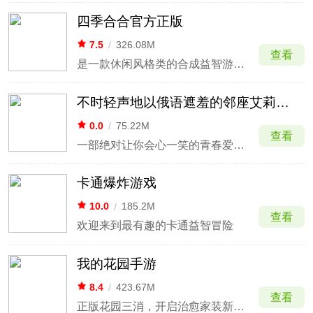
四季合合官方正版
7.5
/
326.08M
查看
是一款休闲风格类的合成益智游戏。
不时轻声地以俄语遮羞的邻座艾莉同学益智派对
0.0
/
75.22M
查看
一部绝对让你会心一笑的青春爱情喜剧
卡通爆炸游戏
10.0
/
185.2M
查看
欢迎来到最有趣的卡通益智冒险
我的花园手游
8.4
/
423.67M
查看
正版花园三消，开启治愈家装新体验