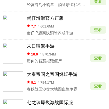
查看
经营海岛小确幸，消除烦恼和不开心
蛋仔滑滑官方正版
7.7
/
601.65M
查看
蛋仔IP超爽快消除养成手游
末日喧嚣手游
10.0
/
570.34M
查看
用你的智慧摧毁僵尸
大秦帝国之帝国烽烟手游
9.1
/
784.17M
查看
春秋战国沙盘大地图血性争霸
七龙珠爆裂激战国际服