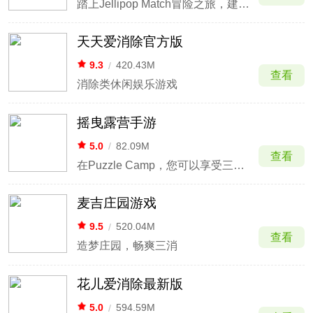
踏上Jellipop Match冒险之旅，建造你的梦想之岛
天天爱消除官方版
9.3
/
420.43M
查看
消除类休闲娱乐游戏
摇曳露营手游
5.0
/
82.09M
查看
在Puzzle Camp，您可以享受三消益智游戏！
麦吉庄园游戏
9.5
/
520.04M
查看
造梦庄园，畅爽三消
花儿爱消除最新版
5.0
/
594.59M