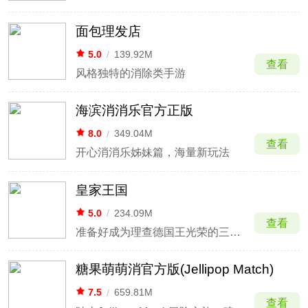
面包理发店
5.0
/
139.92M
查看
风格独特的消除类手游
海滨消消乐官方正版
8.0
/
349.04M
查看
开心消消乐姊妹篇，海量新玩法
皇家王国
5.0
/
234.09M
查看
准备好成为理查德国王光荣的三消益智冒险的一部分！
糖果萌萌消官方版(Jellipop Match)
7.5
/
659.81M
查看