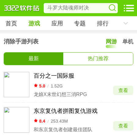
首页
游戏
应用
专题
排行
消除手游列表
网游
单机
最新
热门推荐
百分之一国际服
5.0
/
1.52G
查看
龙娘X末世幻想三消RPG
东京复仇者拼图复仇游戏
8.4
/
253.43M
查看
和东京复仇者创建最佳团队