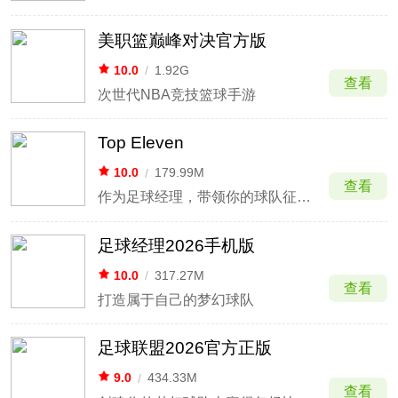
美职篮巅峰对决官方版
10.0
/
1.92G
查看
次世代NBA竞技篮球手游
Top Eleven
10.0
/
179.99M
查看
作为足球经理，带领你的球队征服联赛，实现梦想！
足球经理2026手机版
10.0
/
317.27M
查看
打造属于自己的梦幻球队
足球联盟2026官方正版
9.0
/
434.33M
查看