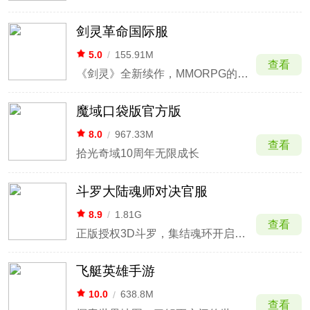
剑灵革命国际服
5.0
/
155.91M
查看
《剑灵》全新续作，MMORPG的巅峰之作
魔域口袋版官方版
8.0
/
967.33M
查看
拾光奇域10周年无限成长
斗罗大陆魂师对决官服
8.9
/
1.81G
查看
正版授权3D斗罗，集结魂环开启高燃竞技
飞艇英雄手游
10.0
/
638.8M
查看