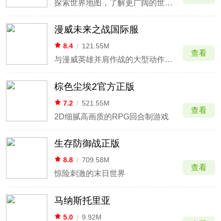
探索世界地图，了解更广阔的世界观
漫威未来之战国际服
8.4
/
121.55M
查看
与漫威英雄并肩作战的大型动作RPG
棕色尘埃2官方正版
7.2
/
521.55M
查看
2D细腻高画质的RPG回合制游戏
生存防御战正版
8.8
/
709.58M
查看
惊险刺激的末日世界
马纳斯托里亚
5.0
/
9.92M