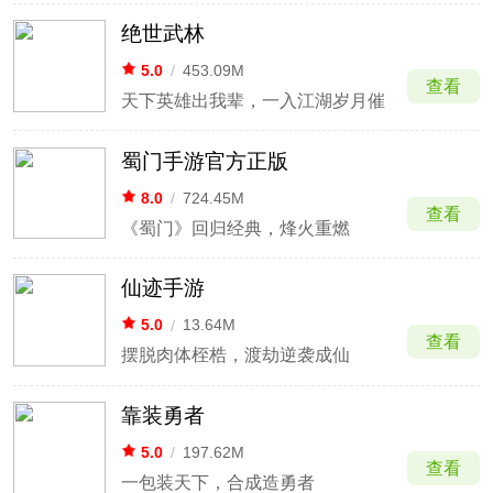
绝世武林
5.0
/
453.09M
查看
天下英雄出我辈，一入江湖岁月催
蜀门手游官方正版
8.0
/
724.45M
查看
《蜀门》回归经典，烽火重燃
仙迹手游
5.0
/
13.64M
查看
摆脱肉体桎梏，渡劫逆袭成仙
靠装勇者
5.0
/
197.62M
查看
一包装天下，合成造勇者