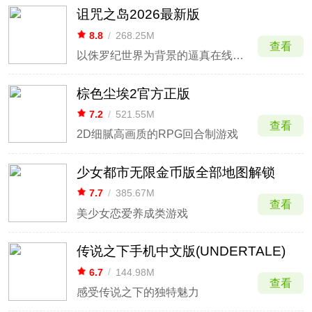
诅咒之岛2026最新版
8.8
/
268.25M
查看
以侏罗纪世界为背景的逼真在线恐龙模拟器
棕色尘埃2官方正版
7.2
/
521.55M
查看
2D细腻高画质的RPG回合制游戏
少女都市无限金币版全部地图解锁
7.7
/
385.67M
查看
美少女恋爱养成类游戏
传说之下手机中文版(UNDERTALE)
6.7
/
144.98M
查看
感受传说之下的独特魅力