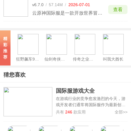
v6.7.0
/
57.14M
/
2026-07-01
查看
云原神国际服是一款开放世界冒险手游，该版本是HoYoverse的原神国际服云版本，实时云技术使您只需单击按钮即可探索冒险世界，并享受低延迟、高质量图形和高帧率，而无需下载原神完整游戏包，主要针对于对于想玩国际服原神设备性能一般的玩家群体！
精
彩
推
荐
狂野飙车9竞速传奇手游
仙剑奇侠传新的开始
传奇之业官方正版
叫我大酋长
猜您喜欢
国际服游戏大全
在游戏行业的竞争愈发激烈的今天，游
戏开发者们通常将国际服作为最新创意
和内容的先发平台，这其中包括引人入
共有
246
款应用
全部>>
胜的新角色、设计精巧的新地图、创新
且挑战性的新模式，以及充满惊喜的各
种游戏内活动。