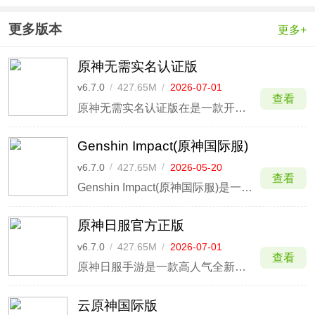
服
道日服
更多版本
更多+
原神无需实名认证版
v6.7.0
/
427.65M
/
2026-07-01
查看
原神无需实名认证版在是一款开放世界冒险手游，该版本在原版基础之上已去除实名认证部分，玩家们不用进行实名认证的困扰而直接进入游戏即使玩上一天也没问题，让玩家们能够随心所欲想玩就玩，玩家们还将在被称作“提瓦特”的游戏世界里与性格各异、能力独特的同伴们一起冒险旅行并发掘“原神”的
Genshin Impact(原神国际服)
v6.7.0
/
427.65M
/
2026-05-20
查看
Genshin Impact(原神国际服)是一款有着二次元风格的开放世界冒险手游，也就是原神手游的国际服版本。在国际服中玩家可以体验更多新角色、活动、剧情、武器和怪物，玩家玩家起来也会获得更爽的体验。
原神日服官方正版
v6.7.0
/
427.65M
/
2026-07-01
查看
原神日服手游是一款高人气全新开放世界冒险RPG游戏，在广阔的世界中，你可以踏遍七国，邂逅性格各异、能力独特的同伴，与他们一同参与冒险、探索未知。这里有着日服专属活动，让大家能够感受原汁原味的二次元风味，全新的风格设计带给玩家极致游玩享受。
云原神国际版