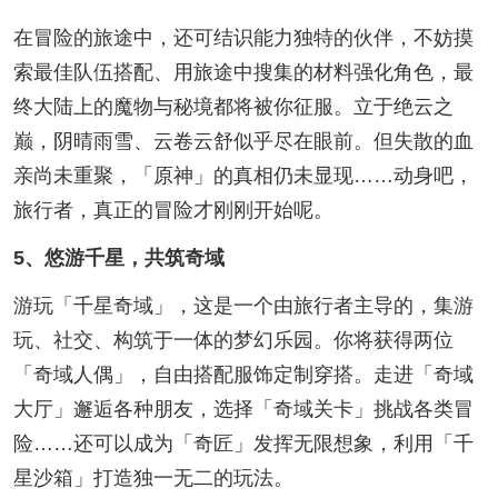
在冒险的旅途中，还可结识能力独特的伙伴，不妨摸
索最佳队伍搭配、用旅途中搜集的材料强化角色，最
终大陆上的魔物与秘境都将被你征服。立于绝云之
巅，阴晴雨雪、云卷云舒似乎尽在眼前。但失散的血
亲尚未重聚，「原神」的真相仍未显现……动身吧，
旅行者，真正的冒险才刚刚开始呢。
5、悠游千星，共筑奇域
游玩「千星奇域」，这是一个由旅行者主导的，集游
玩、社交、构筑于一体的梦幻乐园。你将获得两位
「奇域人偶」，自由搭配服饰定制穿搭。走进「奇域
大厅」邂逅各种朋友，选择「奇域关卡」挑战各类冒
险……还可以成为「奇匠」发挥无限想象，利用「千
星沙箱」打造独一无二的玩法。