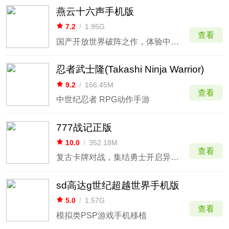
燕云十六声手机版
7.2
/
1.95G
查看
国产开放世界破阵之作，体验中式武侠的乱世风华
忍者武士隆(Takashi Ninja Warrior)
9.2
/
166.45M
查看
中世纪忍者 RPG动作手游
777战记正版
10.0
/
352.18M
查看
复古卡牌对战，集结勇士开启异世界探险。
sd高达g世纪超越世界手机版
5.0
/
1.57G
查看
模拟类PSP游戏手机移植