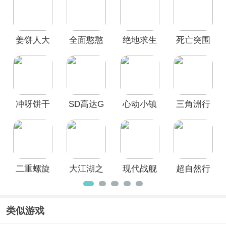
本次小编就精心整理了
国际服游戏大
全
，在这个大全中，涵盖了包含
超自然
行动组国际服、王者荣耀国际服、登山
姜饼人大
全面憨憨
绝地求生
死亡突围
赛车国际服、我独自升级国际服
等在内
的多款受玩家欢迎的国际服手游。这些
乱斗国际
战争模拟
国际服官
僵尸战争
国际服手游不仅提供了多语言支持，且
服
器国际服
方正版
国际服
在全球范围内拥有庞大的玩家基础，使
(Dead
得每一次游戏体验都充满了新鲜感和国
Ahead
际化的氛围，感兴趣的小伙伴一起来看
Zombie
看吧！
冲呀饼干
SD高达G
心动小镇
三角洲行
Warfare)
人王国国
世代永恒
国际服
动国际服
际服
国际服
二重螺旋
大江湖之
现代战舰
超自然行
国际服
苍龙与白
国际服
动组国际
鸟国际服
服
类似游戏