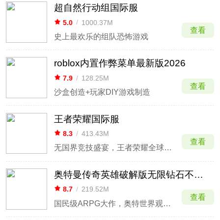
超自然行动组国际服
5.0
/
1000.37M
查看
史上最欢乐的组队恐怖游戏
roblox内置作弊菜单最新版2026
7.9
/
128.25M
查看
沙盒创造+玩家DIY游戏制造
王者荣耀国际服
8.3
/
413.43M
查看
无国界竞技盛宴，王者荣耀全球开战
奥特曼传奇英雄破解版无限钻石不用登录
8.7
/
219.52M
查看
国民级ARPG大作，奥特世界观完美还原