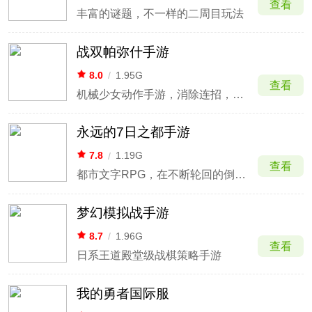
查看
丰富的谜题，不一样的二周目玩法
战双帕弥什手游
8.0
/
1.95G
查看
机械少女动作手游，消除连招，挑战极限
永远的7日之都手游
7.8
/
1.19G
查看
都市文字RPG，在不断轮回的倒计时中抉择。
梦幻模拟战手游
8.7
/
1.96G
查看
日系王道殿堂级战棋策略手游
我的勇者国际服