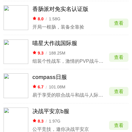
香肠派对免实名认证版
8.0
/
1.58G
查看
开局一根肠，装备全靠捡
喵星大作战国际服
9.3
/
188.25M
查看
组装个性战车，激情的PVP战斗再起
compass日服
6.7
/
101.08M
查看
易于享受的联合战斗和战斗人际团队战斗游戏
决战平安京b服
8.3
/
1.97G
查看
公平竞技，邀你决战平安京