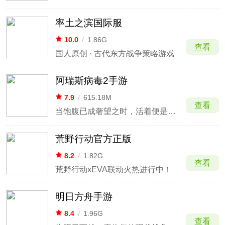
率土之滨国际服
10.0
/
1.86G
查看
国人原创 · 古代东方战争策略游戏
阿瑞斯病毒2手游
7.9
/
615.18M
查看
当饱腹已成奢望之时，活着便是最大的恩赐
荒野行动官方正版
8.2
/
1.82G
查看
荒野行动xEVA联动火热进行中！
明日方舟手游
8.4
/
1.96G
查看