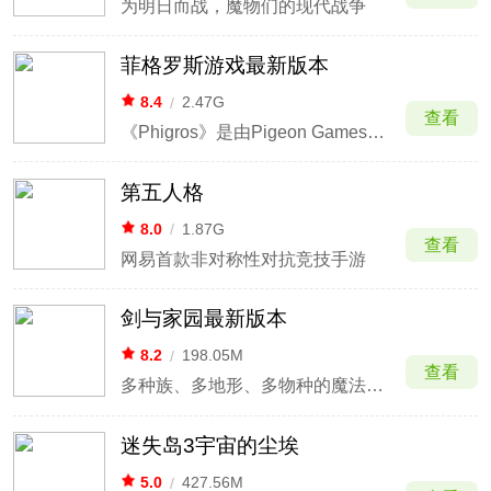
为明日而战，魔物们的现代战争
菲格罗斯游戏最新版本
8.4
/
2.47G
查看
《Phigros》是由Pigeon Games（鸽游）开发的节奏类游戏。
第五人格
8.0
/
1.87G
查看
网易首款非对称性对抗竞技手游
剑与家园最新版本
8.2
/
198.05M
查看
多种族、多地形、多物种的魔法大陆
迷失岛3宇宙的尘埃
5.0
/
427.56M