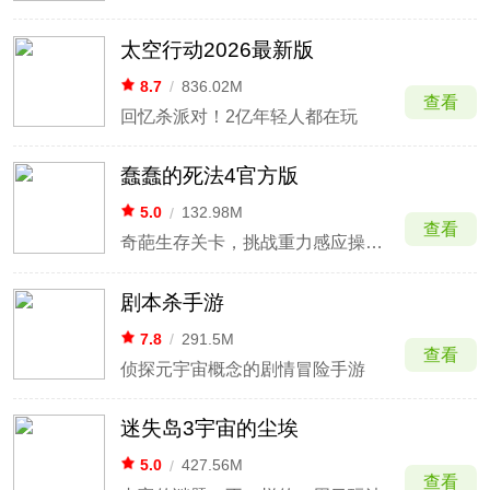
太空行动2026最新版
8.7
/
836.02M
查看
回忆杀派对！2亿年轻人都在玩
蠢蠢的死法4官方版
5.0
/
132.98M
查看
奇葩生存关卡，挑战重力感应操作极限。
剧本杀手游
7.8
/
291.5M
查看
侦探元宇宙概念的剧情冒险手游
迷失岛3宇宙的尘埃
5.0
/
427.56M
查看