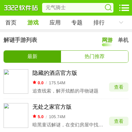
首页
游戏
应用
专题
排行
解谜手游列表
网游
单机
最新
热门推荐
隐藏的酒店官方版
0.0
/
175.54M
查看
追查线索，解开炫酷的寻物谜题
无处之家官方版
5.0
/
105.74M
查看
暗黑童话解谜，在变幻房屋中找寻出口。