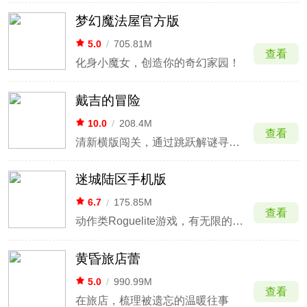
梦幻魔法屋官方版
5.0
/
705.81M
查看
化身小魔女，创造你的奇幻家园！
戴吉的冒险
10.0
/
208.4M
查看
清新横版闯关，通过跳跃解谜寻找出口。
迷城陆区手机版
6.7
/
175.85M
查看
动作类Roguelite游戏，有无限的选择和自由
黄昏旅店蕾
5.0
/
990.99M
查看
在旅店，梳理被遗忘的温暖往事