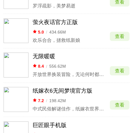
查看
罗浮疏影，美梦易逝
萤火夜话官方正版
5.0
/
434.66M
查看
欢乐合合，拯救纸新娘
无限暖暖
8.4
/
556.62M
查看
开放世界换装冒险，无论何时都要盛装登场！
纸嫁衣6无间梦境官方版
7.2
/
198.42M
查看
中式民俗解谜佳作，纸嫁衣世界的悲欢离合
巨匠眼手机版