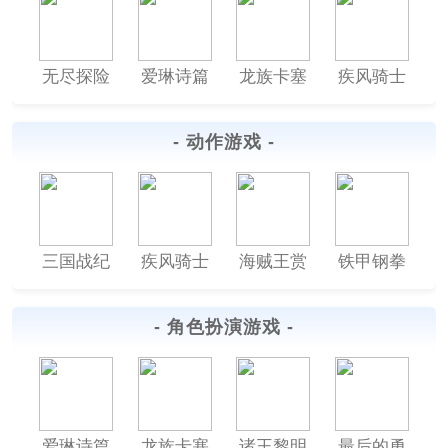
无尽探险
爱琳诗篇
龙族卡塞
疾风骑士
队
官方正版
尔之门0.1
官方正版
折版
- 动作游戏 -
三国战纪
疾风骑士
海贼王赏
铁甲钢拳
手游官方
官方正版
金猎人国
冠军赛官
2
正版
际服
方版
- 角色扮演游戏 -
爱琳诗篇
龙族卡塞
诸王黎明
最后的勇