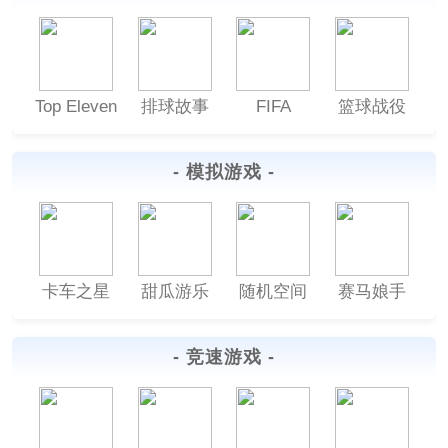
Top Eleven
排球故事
FIFA
篮球战役
头
国际版
Online 4 M
中文版
- 模拟游戏 -
卡车之星
甜瓜游乐
随机空间
赛马娘手
官方正版
场2026最
官方正版
游官服
新版
- 竞速游戏 -