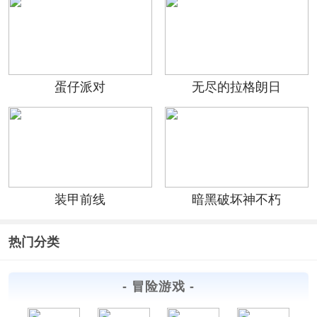
蛋仔派对
无尽的拉格朗日
装甲前线
暗黑破坏神不朽
热门分类
- 冒险游戏 -