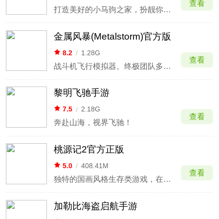
查看
打造美好的小马驹之家，扮靓你的“小马宝莉“小镇
金属风暴(Metalstorm)官方版
8.2
/
1.28G
查看
战斗机飞行模拟器。终极团队多人游戏体验
黎明飞驰手游
7.5
/
2.18G
查看
奔赴山海，视界飞驰！
桃源记2官方正版
5.0
/
408.41M
查看
独特的国画风格生存类游戏，在优美的山谷中建设发展
加勒比海盗启航手游