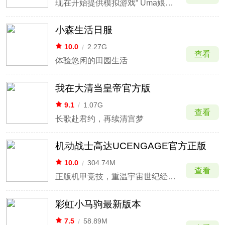
现在开始提供模拟游戏“ Uma娘漂亮的德比”！
小森生活日服
10.0
/
2.27G
查看
体验悠闲的田园生活
我在大清当皇帝官方版
9.1
/
1.07G
查看
长歌赴君约，再续清宫梦
机动战士高达UCENGAGE官方正版
10.0
/
304.74M
查看
正版机甲竞技，重温宇宙世纪经典战史。
彩虹小马驹最新版本
7.5
/
58.89M