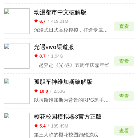
动漫都市中文破解版
6.7
/
419.21M
查看
沉浸式日式高校模拟，打造专属校园日常
光遇vivo渠道服
8.7
/
1.94G
查看
一起奔赴《光·遇》五周年庆嘉年华
孤胆车神维加斯破解版
10.0
/
2.53G
查看
以拉斯维加斯为背景的RPG黑手党和犯罪在线游戏
樱花校园模拟器3官方正版
5.4
/
185.45M
查看
第三人称的樱花校园跑酷游戏