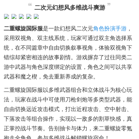
二次元幻想风多维战斗爽游
二重螺旋国际服
是一款幻想风二次元
角色扮演手游
，
采用双视角、双主线系统，玩家可通过双主角选择系
统，在不同篇章中自由切换叙事视角，体验双视角下
错综却紧密相连的故事剧情。游戏摒弃了过往同类二
游中武器与角色深度绑定的设置，角色之间可以共享
武器和魔之楔，免去重新养成的复杂。
二重螺旋国际服以多维武器组合和立体战斗为核心玩
法，玩家在战斗中可使用刀枪剑炮等多类型武器，能
自由切换远近攻击模式，打出近程攻击、空中射击、
下落攻击等组合操作，实现以一敌多的割草快感，真
正掌控战斗节奏。告别抽卡与体力，来二重螺旋零氪
抱走全角色，参与多维战斗解锁螺旋宿命！