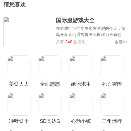
猜您喜欢
国际服游戏大全
在游戏行业的竞争愈发激烈的今天，游
戏开发者们通常将国际服作为最新创意
和内容的先发平台，这其中包括引人入
共有
246
款应用
全部>>
胜的新角色、设计精巧的新地图、创新
且挑战性的新模式，以及充满惊喜的各
种游戏内活动。
本次小编就精心整理了
国际服游戏大
全
，在这个大全中，涵盖了包含
超自然
行动组国际服、王者荣耀国际服、登山
姜饼人大
全面憨憨
绝地求生
死亡突围
赛车国际服、我独自升级国际服
等在内
的多款受玩家欢迎的国际服手游。这些
乱斗国际
战争模拟
国际服官
僵尸战争
国际服手游不仅提供了多语言支持，且
服
器国际服
方正版
国际服
在全球范围内拥有庞大的玩家基础，使
(Dead
得每一次游戏体验都充满了新鲜感和国
Ahead
际化的氛围，感兴趣的小伙伴一起来看
Zombie
看吧！
冲呀饼干
SD高达G
心动小镇
三角洲行
Warfare)
人王国国
世代永恒
国际服
动国际服