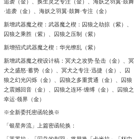
追袭（金）、换生灵之专注（金）、海妖之羽翼·鼓舞
·追袭（金）、海妖之羽翼·鼓舞·专注（金）
新增武器魔之楔：武器魔之楔：囚狼之劫掠（紫）、
囚狼之乘胜（紫）、囚狼之压制（紫）
新增招式武器魔之楔：华光缭乱（紫）
新增武器魔之楔设计稿：冥犬之攻势·坠击（金）、冥
犬之盛怒·蓄势（金）、冥犬之专注·迅捷（金）、囚
狼之幻光闪烁（金）、囚狼之多重贯通（金）、囚狼
之震撼回音（金）、囚狼之连环·缠缚（金）、囚狼之
幸运·领界（金）
※全新委托密函轮换※
「银星奔流」上篇密函轮换：