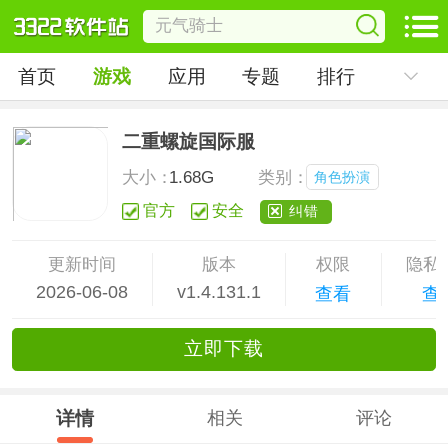
首页
游戏
应用
专题
排行
二重螺旋国际服
大小：
1.68G
类别：
角色扮演
官方
安全
纠错
更新时间
版本
权限
隐私
2026-06-08
v1.4.131.1
查看
查
立
即下
载
详情
相关
评论