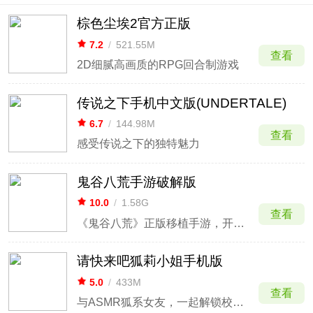
棕色尘埃2官方正版
7.2
/
521.55M
查看
2D细腻高画质的RPG回合制游戏
传说之下手机中文版(UNDERTALE)
6.7
/
144.98M
查看
感受传说之下的独特魅力
鬼谷八荒手游破解版
10.0
/
1.58G
查看
《鬼谷八荒》正版移植手游，开放沙盒修仙
请快来吧狐莉小姐手机版
5.0
/
433M
查看
与ASMR狐系女友，一起解锁校园秘闻