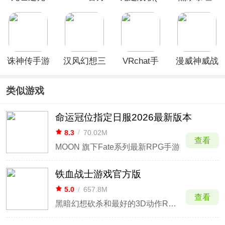
最新版
折内置免费
单机版
版)
诛神传手游
汉风幻想三
VRchat手
漫威神威战
国OL华为
机版
队最新版
版
类似游戏
命运冠位指定日服2026最新版本
8.3
/
70.02M
查看
MOON 旗下Fate系列最新RPG手游
铁血战士游戏官方版
5.0
/
657.8M
查看
黑暗幻想砍杀和最好的3D动作RPG。