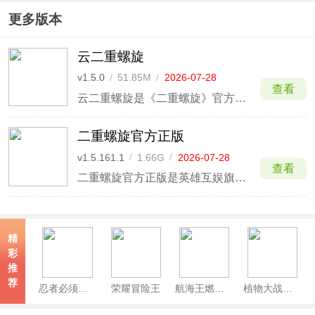
更多版本
云二重螺旋
v1.5.0
/
51.85M
/
2026-07-28
查看
云二重螺旋是《二重螺旋》官方的云游戏版本，玩家无需下载完整二重螺旋游戏包体，仅需安装超小包体，即可通过实时云端技术，一键开启探索之旅，尽享低延迟、高画质、高帧率游戏体验！十分适用于设备性能低、内存不足等玩家群体。
二重螺旋官方正版
v1.5.161.1
/
1.66G
/
2026-07-28
查看
二重螺旋官方正版是英雄互娱旗下推出的一款幻想风多维战斗爽游，玩家将从两位角色选择其一前往魔法与机械共存的大陆，并通过冒险、战斗、收集探索整个大陆。游戏拥有多种阵营角色，提供镰刀、太刀、霰弹枪等超多武器可搭配选择，角色没有武器使用限制，可携带一把远程、近战武器作战，支持自由强
精
彩
推
荐
忍者必须死3官服
荣耀冒险王
航海王燃烧意志官方正版
植物大战僵尸2官方正版