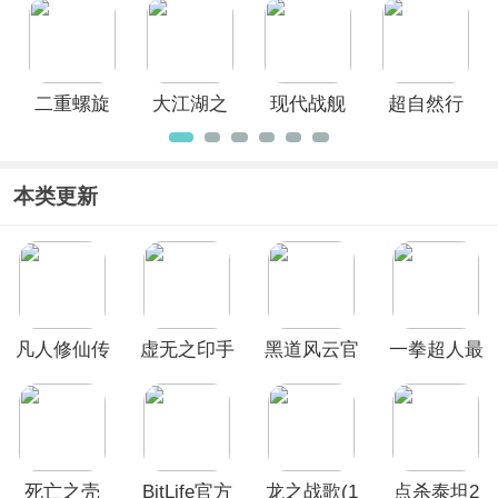
际服
国际服
二重螺旋
大江湖之
现代战舰
超自然行
国际服
苍龙与白
国际服
动组国际
鸟国际服
服
本类更新
凡人修仙传
虚无之印手
黑道风云官
一拳超人最
人界篇华为
游
方正版
强之男韩服
版
死亡之壳
BitLife官方
龙之战歌(1
点杀泰坦2