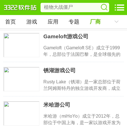
首页
游戏
应用
专题
厂商
Gameloft游戏公司
Gameloft（Gameloft SE）成立于1999
年，总部位于法国巴黎，是全球领先的
手机游戏开发与发行公司，隶属于育碧
集团。公司在全球多个国家设有研发工
锈湖游戏公司
作室，推出了众多广受欢迎的游戏系
列，如《Asphalt竞速系列》《Gangstar
Rusty Lake（锈湖）是一家总部位于荷
黑帮之城》《现代战争（Modern
兰阿姆斯特丹的独立游戏开发商，成立
Combat）》《地下城猎手（Dungeon
于2015年。团队以开发富有心理暗示、
Hunter）》和《N.O.V.A.》等。其中
循环叙事和克苏鲁风格的点击解谜游戏
米哈游公司
《Asphalt 9》和《Gangstar Vegas》分
闻名，代表系列包括《锈湖》（Rusty
别在竞速和沙盒类游戏中取得亿级下载
Lake）和《方块逃脱》（Cube
米哈游（miHoYo）成立于2012年，总
成绩。Gameloft长期专注于高质量3D手
Escape）。其作品注重氛围营造、剧情
部位于中国上海，是一家以游戏开发为
游研发，是国际移动游戏市场的重要品