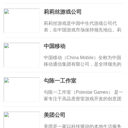
深度与画风统一，深受全球解谜爱好者
核心，集研发、运营、发行于一体的综
牌之一。
追捧。旗下游戏广泛登录PC、iOS、安
合性数字娱乐企业。米哈游致力于“创作
莉莉丝游戏公司
卓与Steam平台，屡次获得独立游戏奖
与技术融合，打造全球顶级互动娱乐内
项提名。
容”，希望通过技术创新和优质内容连接
莉莉丝游戏是中国中生代游戏公司代
全球玩家，推动数字文化产业的发展。
表，在中国游戏市场保持领先地位。莉
米哈游积极推动“HoYoverse”全球品牌
莉丝游戏自主研发运营多款精品游戏，
战略，强调虚拟世界与现实文化的融
包括《远光84》、《战火勋章》、《剑
中国移动
合，打造跨文化互动平台。其产品覆盖
与远征》、《万国觉醒》、《剑与家
全球200多个国家和地区，累计注册用
园》、《艾彼》、《迷失岛2：时间的
中国移动（China Mobile）全称为中国
户数以亿计，展现了强大的国际影响
灰烬》、《小冰冰传奇》、《南瓜先生
移动通信集团有限公司，是全球领先的
力。
2九龙城寨》等。简单真诚是莉莉丝游
移动通信运营商之一。作为国内最大的
戏的价值观，期待你加入莉莉丝，一起
移动通信运营公司，也为广大用户带了
勾陈一工作室
做好玩的游戏，一起为了游戏行业美好
大量的手机APP。中国移动旗下软件有
的未来贡献自己的力量！
哪些？32小编为你带了中国移动app大
勾陈一工作室（Polestar Games） 是一
全，包括移动营业厅、移动云盘、和教
家专注于高品质密室游戏开发的创意团
育、和校园等，供大家方便下载。
队，以“北极星”为名，寓意指引方向、
追求卓越。公司核心成员来自行业顶尖
美团公司
团队，拥有丰富的研发经验。未来将持
续探索创新，为全球玩家带来更多惊
美团是一家以科技驱动的本地生活服务