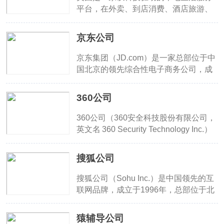
喜。
平台，在外卖、到店消费、酒店旅游、
社区零售、共享出行等领域处于行业领
先地位。凭借其强大的技术能力与本地
京东公司
化运营能力，美团正不断拓展其生态边
界，致力于成为“科技驱动生活服务”的
京东集团（JD.com）是一家总部位于中
全球典范。
国北京的领先综合性电子商务公司，成
立于1998年，创始人是刘强东。作为中
国最大的零售商之一，京东在电商、物
360公司
流、金融、云计算等多个领域拥有广泛
的业务布局。京东集团秉承“客户为先、
360公司（360安全科技股份有限公司，
诚信、协作、感恩、拼搏、担当”的价值
英文名 360 Security Technology Inc.）
观，以“技术为本，致力于更高效和可持
成立于2005年，总部位于北京，由周鸿
续的世界”为使命，目标是成为全球最值
祎和齐向东创办，是中国领先的互联网
搜狐公司
得信赖的企业。
和移动安全产品与服务提供商。其主要
产品覆盖 PC端的“360安全卫士”、“360
搜狐公司（Sohu Inc.）是中国领先的互
杀毒”、移动端“360手机卫士”、浏览
联网品牌，成立于1996年，总部位于北
器“360安全浏览器”，以及搜索引擎“360
京。作为国内最早一批互联网门户之
搜索”等。360通过免费安全的模式迅速
一，搜狐涵盖新闻、视频、搜索、社交
猿辅导公司
积累用户，并进一步布局智能硬件（如