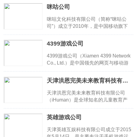
设和数字经济发展的关键参与者之一。
（01357.HK），旗下应用在全球多个
知名的研发发行企业。多年来公司以动
咪咕公司
国家和地区拥有数亿用户，是中国AI视
漫为核心，建立了强大的动画及游戏研
觉算法与美学工具的代表品牌之一。
发、运营、发行团队，围绕着动漫产业
咪咕文化科技有限公司（简称“咪咕公
形成了完善生态圈。成为国内动漫游戏
司”）成立于2010年，是中国移动旗下
领域的领导品牌。
全资子公司，专注于数字内容的开发与
运营。公司业务涵盖音乐、视频、阅
4399游戏公司
读、动漫、游戏、体育等多个数字文化
领域，致力于打造全场景、多终端的数
4399游戏公司（Xiamen 4399 Network
字内容生态系统。咪咕公司凭借强大的
Co., Ltd.）是中国领先的网页与移动游
技术实力和丰富的内容资源，已成为中
戏开发、代理与运营商，旗下拥有4399
国领先的数字文化服务提供商，服务用
小游戏平台、4399游戏盒等核心产品，
天津洪恩完美未来教育科技有限公司
户数亿，积极推动数字文化产业创新与
知名游戏包括《火线精英》《西普大
发展。
陆》《弹弹星球》等。公司注册用户超
天津洪恩完美未来教育科技有限公司
6亿，月活用户逾1000万，连续多年入
（iHuman）是全球知名的儿童教育产
选中国互联网企业百强。
品开发商。依托大数据、AI/AR 等技
术，打造洪恩识字、洪恩拼音、洪恩思
英雄游戏公司
维、洪恩英语等APP系列产品，覆盖识
字、拼音、数学、绘本等多学科内容。
天津英雄互娱科技有限公司成立于2015
公司创始人及背景与完美世界集团相关
年5月14日，是主要专注于手机游戏运