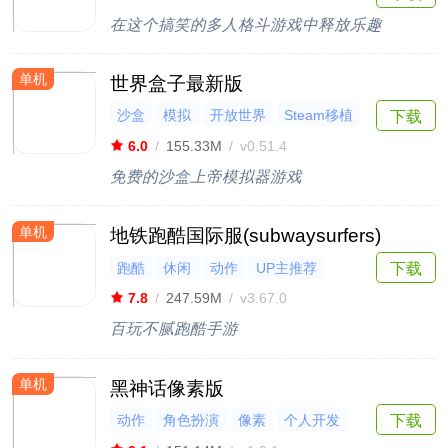
在这个搞笑的多人格斗游戏中释放乐趣
单机
世界盒子最新版
沙盒
模拟
开放世界
Steam移植
下载
像素
6.0
/
155.33M
/
v0.51.4
免费的沙盒上帝模拟器游戏
单机
地铁跑酷国际服(subwaysurfers)
下载
跑酷
休闲
动作
UP主推荐
抖音热游
7.8
/
247.59M
/
v3.67.0
百玩不腻跑酷手游
单机
黑神话像素版
动作
角色扮演
像素
个人开发
下载