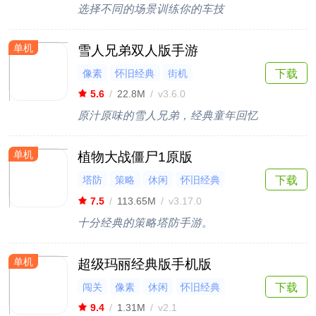
选择不同的场景训练你的车技
单机
雪人兄弟双人版手游
像素
怀旧经典
街机
下载
5.6
/
22.8M
/
v3.6.0
原汁原味的雪人兄弟，经典童年回忆
单机
植物大战僵尸1原版
塔防
策略
休闲
怀旧经典
下载
闯关
7.5
/
113.65M
/
v3.17.0
十分经典的策略塔防手游。
单机
超级玛丽经典版手机版
闯关
像素
休闲
怀旧经典
下载
9.4
/
1.31M
/
v2.1