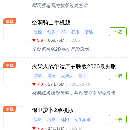
耐玩度超高的横版过关游戏
单机
空洞骑士手机版
冒险
动作
2D
横版
暗黑
下载
5.6
/
668.75M
/
v2.06
传统风格的2D动作冒险游戏
单机
火柴人战争遗产召唤版2026最新版
下载
策略
塔防
火柴人
闯关
7.6
/
274.76M
/
v2026.1.787
极简线条燃动策略，兵种博弈掌指尖胜负
单机
保卫萝卜2单机版
策略
塔防
休闲
女生频道
下载
怀旧经典
7.5
/
140.17M
/
v5.2.6