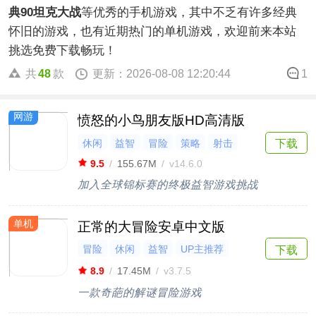
典90坦克大战
等优秀的手机游戏，其中不乏有许多经典
怀旧的游戏，也有近期热门的单机游戏，欢迎前来本站
挑选免费下载畅玩！
共
48
款
更新：2026-08-08 12:20:44
1
网游
愤怒的小鸟朋友版HD高清版
休闲
益智
冒险
策略
射击
下载
9.5
/
155.67M
/
v14.6.0
加入全球锦标赛的终极益智游戏挑战
单机
正常的大冒险安卓中文版
冒险
休闲
益智
UP主推荐
下载
烧脑
8.9
/
17.45M
/
v3.7.5
一款奇葩的解谜冒险游戏