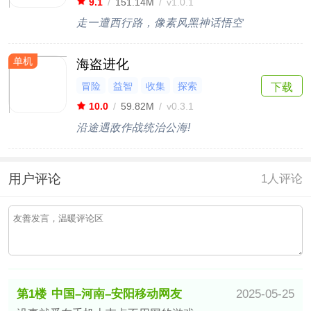
横版
9.1
/
151.14M
/
v1.0.1
走一遭西行路，像素风黑神话悟空
单机
海盗进化
冒险
益智
收集
探索
下载
10.0
/
59.82M
/
v0.3.1
沿途遇敌作战统治公海!
用户评论
1
人评论
第1楼
中国–河南–安阳移动网友
2025-05-25