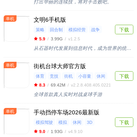
打出华丽的连续技，将对手击败吧。
单机
文明6手机版
策略
回合制
模拟经营
战争
下载
Steam移植
5.9
/
3.99G
/
v1.2.5
从石器时代发展到信息时代，成为世界的统治者
单机
街机台球大师官方版
体育
竞技
街机
小容量
休闲
下载
8.3
/
69.42M
/
v2.2.8.408.405.0221
全球首款真人实时对战桌球手游
单机
手动挡停车场2026最新版
模拟驾驶
模拟
休闲
3D
下载
开放世界
9.0
/
1.93G
/
v4.9.10