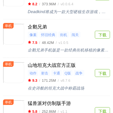
沙盒
8.2
/
373.96M
/
v0.0.6.4
Deadkind将成为一款大型硬核生存游戏，为手机带来PC体验
单机
企鹅兄弟
像素
怀旧经典
街机
闯关
下载
横版
7.5
/
48.42M
/
v1.0.5
企鹅兄弟手机版是一款经典街机移植的像素闯关动作游戏，玩法类似《雪人兄弟》，玩家将操控可爱的企鹅角色，在复古像素场景中展开冒险挑战。游戏延续街机时代的闯关玩法，玩家需要利用炸弹、道具等方式击败关卡中的敌人，同时通过灵活走位躲避攻击，完成一个个充满挑战的关卡。
单机
山地坦克大战官方正版
动作
射击
卡通
Q版
战争
下载
9.3
/
171.25M
/
v8.7.6
在史诗般的坦克大战中称霸战场
单机
猛兽派对仿制版手游
下载
5.8
/
252.86M
/
v1.1