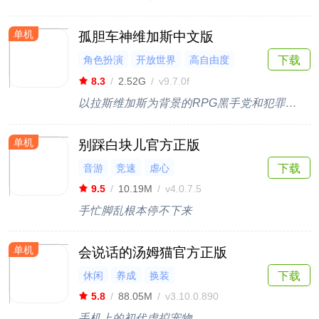
单机
孤胆车神维加斯中文版
角色扮演
开放世界
高自由度
下载
3D
射击
8.3
/
2.52G
/
v9.7.0f
以拉斯维加斯为背景的RPG黑手党和犯罪在线游戏
单机
别踩白块儿官方正版
音游
竞速
虐心
下载
9.5
/
10.19M
/
v4.0.7.5
手忙脚乱根本停不下来
单机
会说话的汤姆猫官方正版
休闲
养成
换装
下载
5.8
/
88.05M
/
v3.10.0.890
手机上的初代虚拟宠物