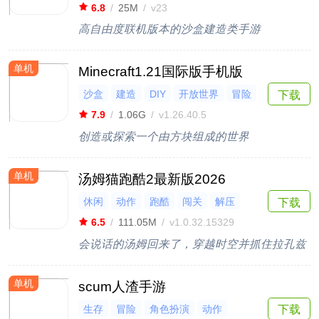
6.8
/
25M
/
v23
高自由度联机版本的沙盒建造类手游
单机
Minecraft1.21国际版手机版
沙盒
建造
DIY
开放世界
冒险
下载
7.9
/
1.06G
/
v1.26.40.5
创造或探索一个由方块组成的世界
单机
汤姆猫跑酷2最新版2026
休闲
动作
跑酷
闯关
解压
下载
6.5
/
111.05M
/
v1.0.32.15329
会说话的汤姆回来了，穿越时空并抓住拉孔兹
单机
scum人渣手游
生存
冒险
角色扮演
动作
下载