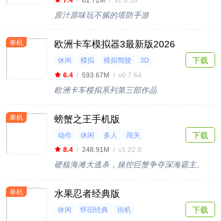
7.4
/
81.72M
/
v2.0.18
原汁原味玩不腻的塔防手游
单机
欧洲卡车模拟器3最新版2026
休闲
模拟
模拟驾驶
3D
下载
高画质
6.4
/
593.67M
/
v0.7.64
欧洲卡车模拟系列第三部作品
单机
螃蟹之王手机版
动作
休闲
多人
闯关
下载
8.4
/
248.91M
/
v1.22.0
硬核海滩大逃杀，操控巨蟹争夺深海霸主。
单机
水果忍者经典版
休闲
怀旧经典
街机
下载