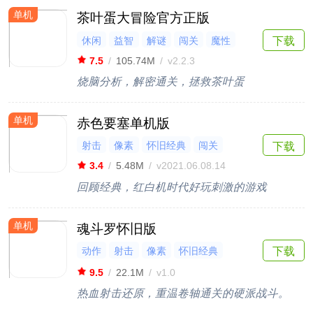
单机
茶叶蛋大冒险官方正版
休闲
益智
解谜
闯关
魔性
下载
7.5
/
105.74M
/
v2.2.3
烧脑分析，解密通关，拯救茶叶蛋
单机
赤色要塞单机版
射击
像素
怀旧经典
闯关
下载
3.4
/
5.48M
/
v2021.06.08.14
回顾经典，红白机时代好玩刺激的游戏
单机
魂斗罗怀旧版
动作
射击
像素
怀旧经典
下载
闯关
9.5
/
22.1M
/
v1.0
热血射击还原，重温卷轴通关的硬派战斗。