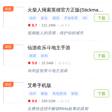
单机
火柴人绳索英雄官方正版(Stickman Rope Hero)
下载
动作
射击
模拟
开放世界
3D
8.7
/
121.24M
/
v4.4.5
抵御敌人的浪潮，保护你的城市
单机
仙游欢乐斗地主手游
棋牌
休闲
下载
5.0
/
15.54M
/
v2.0.2.1
休闲益智类斗地主游戏
单机
艾希手机版
动作
横版
角色扮演
冒险
下载
UP主推荐
9.0
/
339.02M
/
v1.1.1
在爽快连招中解锁Meta叙事的真相