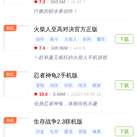
7.3
/
563.5M
/
v3.32.7
疗癒的斩水果动作！
单机
火柴人至高对决官方正版
动作
格斗
火柴人
休闲
魔性
下载
7.4
/
108.96M
/
v4.0.5
一款有趣又疯狂的火柴人手机游戏
单机
忍者神龟2手机版
冒险
动作
街机
闯关
横版
下载
10.0
/
5.68M
/
v2022.04.06.16
化身忍者神龟，体验街机乐趣
单机
生存战争2.3联机版
沙盒
生存
建造
冒险
像素
下载