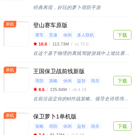
经典再现，好玩的萝卜塔防手游
单机
登山赛车原版
赛车
竞速
休闲
多人联机
下载
闯关
10.0
/
113.73M
/
v1.70.0
在这个基于物理的离线驾驶游戏中上坡比赛获胜！
单机
王国保卫战前线新版
塔防
策略
休闲
益智
闯关
下载
8.6
/
225.84M
/
v6.4.18
在前沿设定你的td作战策略。领导史诗塔伟大的英雄
单机
保卫萝卜1单机版
策略
塔防
休闲
益智
闯关
下载