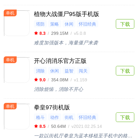
单机
植物大战僵尸95版手机版
塔防
策略
休闲
怀旧经典
下载
闯关
8.3
/
299.15M
/
v5.0.8
难度加强版本，海量僵尸来袭
单机
开心消消乐官方正版
消除
休闲
益智
闯关
下载
9.0
/
354.08M
/
v1.159
消除烦恼，消除不开心
单机
拳皇97街机版
格斗
动作
街机
怀旧经典
下载
8.5
/
50.64M
/
v2021.02.25.14
一款以街机厅拳皇为蓝本移植至手机中的格斗游戏