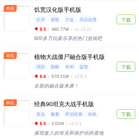
单机
饥荒汉化版手机版
生存
冒险
沙盒
高自由度
下载
多人联机
8.5
/
465.77M
/
v1.19.21
600多万玩家乐享的热门游戏吧
单机
植物大战僵尸融合版手机版
塔防
策略
休闲
益智
下载
怀旧经典
8.6
/
570.21M
/
v3.8.1
全新的融合版来袭！
单机
经典90坦克大战手机版
射击
像素
怀旧经典
街机
下载
竞技
6.5
/
2.01M
/
v1.0.1
摧毁敌人的坦克和保护你的基地