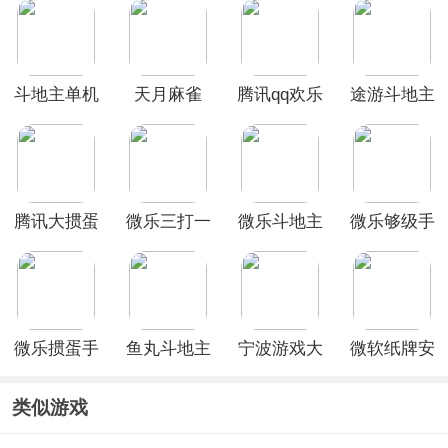
斗地主单机
天月麻雀
腾讯qq欢乐
途游斗地主
无网络版
斗地主正版
比赛版官方
版
腾讯大掼蛋
微乐三打一
微乐斗地主
微乐够级手
手机版
官方版
官方版
机版
微乐掼蛋手
鱼丸斗地主
宁波游戏大
微软纸牌安
机版
厅
卓版
(Solitaire)
类似游戏