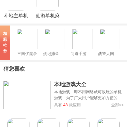
斗地主单机
仙游单机麻
无网络版
将
精
彩
推
荐
三国伏魔录
姚记捕鱼官方版
问道手游官服
战警大国崛起手游
猜您喜欢
本地游戏大全
本地游戏，即不用网络就可以玩的单机
游戏，为了广大用户能够更加方便的畅
玩手机游戏，本站专门整理制作了
本地
共有
48
款应用
全部>>
游戏大全
，其中汇集了如
愤怒的小鸟、
正常的大冒险、茶叶蛋大冒险、饥荒、
植物大战僵尸融合版、经典90坦克大战