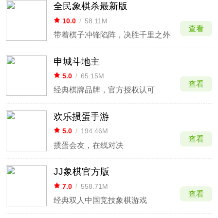
全民象棋杀最新版
10.0
/
58.11M
查看
带着棋子冲锋陷阵，决胜千里之外
申城斗地主
5.0
/
65.15M
查看
经典棋牌品牌，官方授权认可
欢乐掼蛋手游
5.0
/
194.46M
查看
掼蛋会友，在线对决
JJ象棋官方版
7.0
/
558.71M
查看
经典双人中国竞技象棋游戏