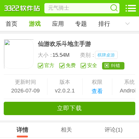
首页
游戏
应用
专题
排行
仙游欢乐斗地主手游
大小：
15.54M
类别：
棋牌桌游
官方
免费
安全
纠错
更新时间
版本
权限
系统
2026-07-09
v2.0.2.1
Androi
查看
立
即下
载
详情
相关
评论(1)