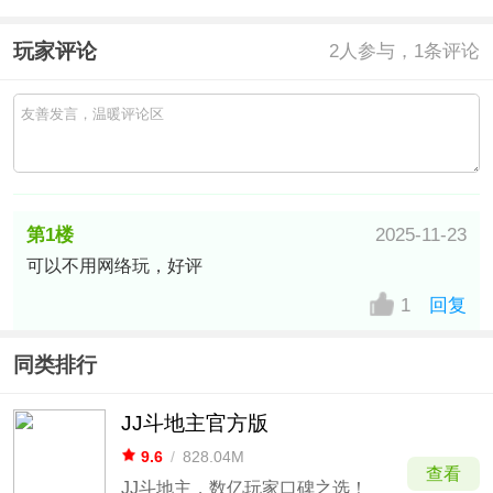
玩家评论
2
人参与，1条评论
第1楼
2025-11-23
可以不用网络玩，好评
中国–广东联通/数据上网公共出口
网友
1
回复
同类排行
JJ斗地主官方版
9.6
/
828.04M
查看
JJ斗地主，数亿玩家口碑之选！