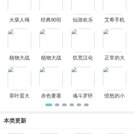
等优秀的手机游戏，其中不乏有许多经
典怀旧的游戏，也有近期热门的单机游
戏，欢迎前来本站挑选免费下载畅玩！
火柴人绳
经典90坦
仙游欢乐
艾希手机
索英雄官
克大战手
斗地主手
版
方正版
机版
游
(Stickman
Rope
Hero)
植物大战
植物大战
饥荒汉化
正常的大
僵尸95版
僵尸融合
版手机版
冒险安卓
手机版
版手机版
中文版
茶叶蛋大
赤色要塞
魂斗罗怀
愤怒的小
冒险官方
单机版
旧版
鸟朋友版
正版
HD高清版
本类更新