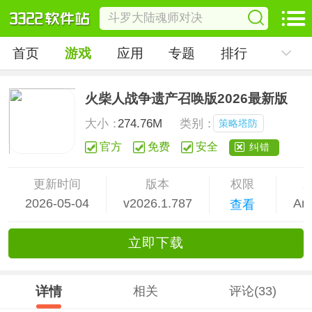
首页
游戏
应用
专题
排行
火柴人战争遗产召唤版2026最新版
大小：
274.76M
类别：
策略塔防
官方
免费
安全
纠错
更新时间
版本
权限
2026-05-04
v2026.1.787
And
查看
立
即下
载
详情
相关
评论(33)