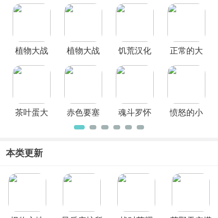
索英雄官
克大战手
斗地主手
版
方正版
机版
游
(Stickman
Rope
Hero)
植物大战
植物大战
饥荒汉化
正常的大
僵尸95版
僵尸融合
版手机版
冒险安卓
手机版
版手机版
中文版
茶叶蛋大
赤色要塞
魂斗罗怀
愤怒的小
冒险官方
单机版
旧版
鸟朋友版
正版
HD高清版
本类更新