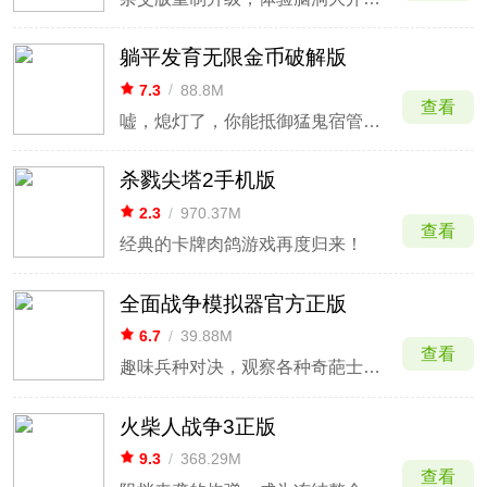
躺平发育无限金币破解版
7.3
/
88.8M
查看
嘘，熄灯了，你能抵御猛鬼宿管的gank吗？
杀戮尖塔2手机版
2.3
/
970.37M
查看
经典的卡牌肉鸽游戏再度归来！
全面战争模拟器官方正版
6.7
/
39.88M
查看
趣味兵种对决，观察各种奇葩士兵混战。
火柴人战争3正版
9.3
/
368.29M
查看