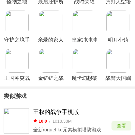
怪物之地
最后庇护所
战时荣耀
荒野天空塔
瘟疫
防最新版
守护之境手
亲爱的家人
皇家冲冲冲
明月小镇
游
们游戏
国际服
王国冲突战
金铲铲之战
魔卡幻想破
战警大国崛
斗模拟官方
美测服最新
解版
起0.1折手
版
版
游
类似游戏
王权的战争手机版
10.0
/
1018.38M
查看
全新roguelike元素模拟塔防游戏