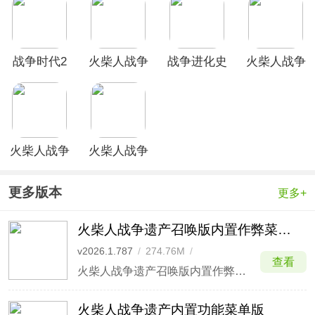
战争时代2
火柴人战争
战争进化史
火柴人战争
游戏
遗产3官方
手机版(Age
遗产经典版
正版
Of War)
火柴人战争
火柴人战争
荣耀最新版
遗产魔改版
更多版本
更多+
火柴人战争遗产召唤版内置作弊菜单最新版
v2026.1.787
/
274.76M
/
查看
2026-05-04
火柴人战争遗产召唤版内置作弊菜单最新版是一款以火柴人为题材的战争类动作手游，游戏整体玩法趣味性十足，多种游戏模式可随意选择。游戏以精约的画风设计，加上玩家都喜爱的火柴人系列，让整个游戏质感变得更加炫酷，并且在游戏中，还拥有多种炫酷武器和皮肤可随时选择。
火柴人战争遗产内置功能菜单版