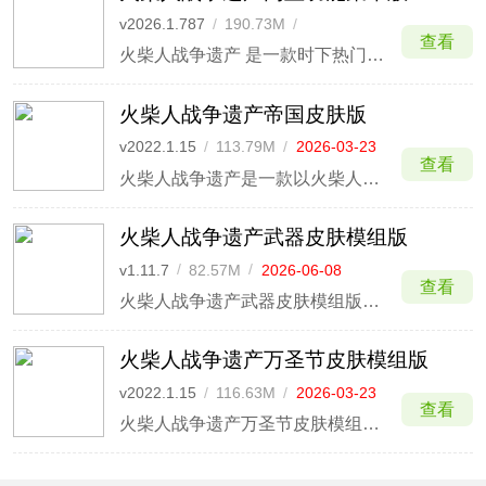
v2026.1.787
/
190.73M
/
查看
2026-06-03
火柴人战争遗产 是一款时下热门的策略塔防类游戏，此版本包含全新的游戏玩法：僵尸模式，该模式为玩家提供了工人、矛手、巨人、剑士、弓箭手等多种不同类型的火柴人，活灵活现的描绘了火柴人战斗时的动作神态，十分逼真生动，为此赋予了游戏极高的可玩性。
火柴人战争遗产帝国皮肤版
v2022.1.15
/
113.79M
/
2026-03-23
查看
火柴人战争遗产是一款以火柴人为题材的战争类动作游戏，本次小编带来的是火柴人战争遗产帝国皮肤版。该版本添加了帝国皮肤模组。并且添加了修改菜单，玩家可以解锁上帝模式、一击必杀以及大量金币，想要正常体验也可以输入“GAMEHAYVL”正常游玩。
火柴人战争遗产武器皮肤模组版
v1.11.7
/
82.57M
/
2026-06-08
查看
火柴人战争遗产武器皮肤模组版是一款集火柴人皮肤于一体的修改版本，为玩家带来全新的游戏体验。在这个版本中，玩家将能够体验到各种皮肤，每种皮肤都拥有独特的外观设计和额外的加成效果。
火柴人战争遗产万圣节皮肤模组版
v2022.1.15
/
116.63M
/
2026-03-23
查看
火柴人战争遗产万圣节皮肤模组版是一款由火柴人战争遗产改版而来的全新游戏版本。该版本将为玩家带来前所未有的游戏体验。在这个版本中，玩家将能够尽情享受到万圣节的狂欢氛围，感受到恐怖与惊喜的交织。