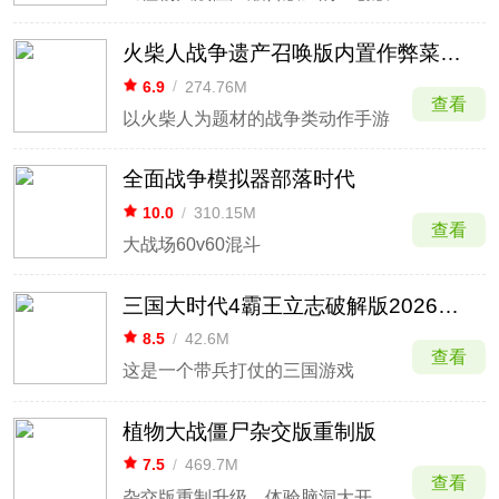
火柴人战争遗产召唤版内置作弊菜单最新版
6.9
/
274.76M
查看
以火柴人为题材的战争类动作手游
全面战争模拟器部落时代
10.0
/
310.15M
查看
大战场60v60混斗
三国大时代4霸王立志破解版2026最新版
8.5
/
42.6M
查看
这是一个带兵打仗的三国游戏
植物大战僵尸杂交版重制版
7.5
/
469.7M
查看
杂交版重制升级，体验脑洞大开的植物杂交对战