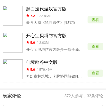
黑白迭代游戏官方版
7.2
/
22.85M
查看
最强大脑《黑白迭代》挑战项目
开心宝贝塔防官方版
5.0
/
2.03M
查看
开心宝贝塔防官方版是一款全新的策略博弈战斗手游，这次，游戏将深度刷新玩家对塔防游戏的认知，各类特色玄幻人物映入眼帘，指尖战斗，绽放芬芳，带来绝佳的游戏体验。经典仙妖，东方玄幻古韵，全新剧情设定，在搭配上紧张刺激的背景音乐与音效，让玩家可以身临其境的体验到东方玄幻的魅力。
仙境幽谷中文版
5.0
/
579.49M
查看
奇幻森林筑城，卡牌协同解锁N种胜利
玩家评论
372
人参与，33条评论