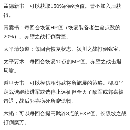
孟德新书：可以获取150%的经验值。曹丕加入后获
得。
青囊书：每回合恢复HP值（恢复装备者生命点数的
20%）。赤壁之战打倒黄盖。
太平清领道：每回合恢复状态。颍川之战打倒张宝。
太平要术：每回合恢复10点的MP值。赤壁之战击退
周瑜。
遁甲天书：可以模仿相邻武将所施展的策略。柳城平
定战选继续进军或选停止远征但全灭了敌军或郭嘉被
击退，战后郭嘉病死所赠遗物。
六韬：可以每回合提高武器3点的EXP值。长阪坡之战
打倒糜芳。