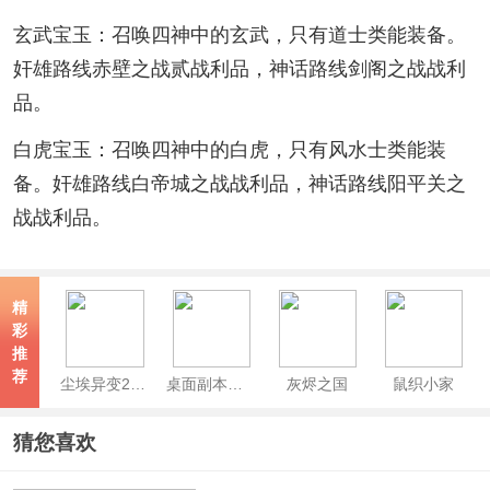
玄武宝玉：召唤四神中的玄武，只有道士类能装备。
奸雄路线赤壁之战贰战利品，神话路线剑阁之战战利
品。
白虎宝玉：召唤四神中的白虎，只有风水士类能装
备。奸雄路线白帝城之战战利品，神话路线阳平关之
战战利品。
精
彩
推
荐
尘埃异变2正式版
桌面副本物语放置好时光
灰烬之国
鼠织小家
猜您喜欢