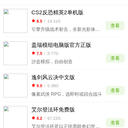
CS2反恐精英2单机版
8.5
/
14.11G
查看
引擎升级战术射击，全新光影体验硬核火。
盖瑞模组电脑版官方正版
7.5
/
3.77G
查看
沙盒模拟，自由创造
逸剑风云决中文版
9.0
/
5.38G
查看
像素武侠 RPG，选即时或回合战斗
艾尔登法环免费版
8.2
/
67.22G
查看
艾尔登法环是以正统黑暗奇幻世界为舞台的动作RPG游戏。