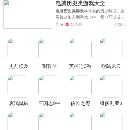
电脑历史类游戏大全
电脑历史类游戏
将真实的历史时期、发
展轨迹加入到游戏当中，我们可以成为
历史的亲历者、创作者甚至是决策者，
共有
39
款应用
全部>>
你能体验曾经著名的历史战役、事件，
也能改变历史，创造出一个全新的平行
历史，又或者在不同的历史背景下生活
和冒险。
为了能让各位小伙伴们快速找到自己喜
欢的历史游戏，本站专门整理出了
电脑
史前埃及
刺客信
英雄连3游
欧陆风云
历史类游戏大全
，其中包含了
纪元117
罗马和平、维多利亚3、对马岛之魂、
电脑版
条：影
戏电脑版
5(Europa
真三国无双起源、骑马与砍杀2、 信长
Universalis
之野望13天道
等pc游戏，涵盖了中国、
V)
日本、古罗马、欧洲等多个地区和国
家，体验不同的历史文化、经济、战
争、政治等多个方面，喜欢历史题材的
哀鸿城破
三国志9中
信长之野
维多利亚3
玩家千万不要错过哦，快来3322软件站
十日记电
文版
望13天道
免费下载一款感受历史的魅力吧！
脑版