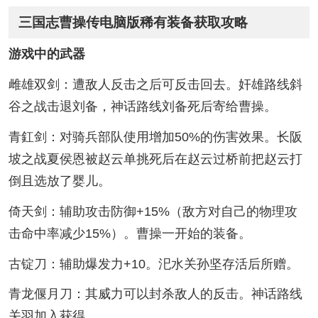
三国志曹操传电脑版稀有装备获取攻略
游戏中的武器
雌雄双剑：遭敌人反击之后可反击回去。奸雄路线斜
谷之战击退刘备，神话路线刘备死后寄给曹操。
青釭剑：对骑兵部队使用增加50%的伤害效果。长阪
坡之战夏侯恩被赵云单挑死后在赵云过桥前把赵云打
倒且选放了婴儿。
倚天剑：辅助攻击防御+15%（敌方对自己的物理攻
击命中率减少15%）。曹操一开始的装备。
古锭刀：辅助爆发力+10。汜水关孙坚存活后所赠。
青龙偃月刀：其威力可以封杀敌人的反击。神话路线
关羽加入获得。