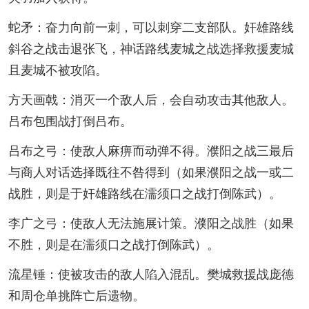
蛇矛：奋力向前一刺，可以刺穿二支部队。奸雄路线
斜谷之战击退张飞，神话路线麦城之战选择救援麦城
且麦城不被攻陷。
方天画戟：消灭一个敌人后，会自动攻击其他敌人。
吕布包围战打倒吕布。
吕布之弓：使敌人麻痹而动弹不得。濮阳之战三最后
与商人对话选择既往不咎得到（如果濮阳之战一或二
战胜，则是于奸雄路线在濡须口之战打倒陈武）。
李广之弓：使敌人无法施展计策。濮阳之战胜（如果
不胜，则是在濡须口之战打倒陈武）。
流星锤：使被攻击的敌人陷入混乱。樊城救援战庞德
和周仓单挑阵亡后遗物。