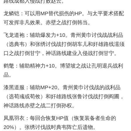
路线成都入侵战打败赵云。
龙鳞铠：可以用MP替代损伤的HP。与太平要术搭配
可发挥非凡效果。赤壁之战打倒韩当。
飞龙道袍：辅助爆发力+10。青州黄巾讨伐战战利品
（选典韦）和张绣讨伐战打倒胡车儿和奸雄路线濡须
口之战打倒甘宁，神话路线建业入侵战打倒甘宁。
鹤氅：辅助精神力+10。博望坡之战让孔明退兵战利
品。
漆黑道服：辅助MP+20。青州黄巾讨伐战的战利品
（选荀彧或荀攸）和奸雄路线张鲁讨伐战打倒阎圃，
神话路线赤壁之战二打倒孙权。
凤凰羽衣：每回合恢复HP值（恢复装备者生命的
20%）。张绣讨伐战时典韦阵亡后遗物。