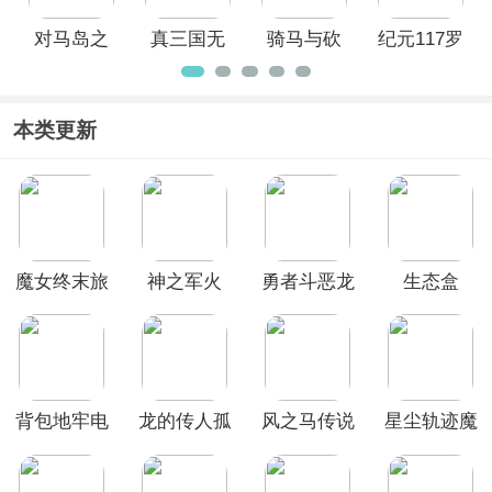
对马岛之
真三国无
骑马与砍
纪元117罗
魂pc版
双起源
杀2霸主中
马和平
文版
本类更新
魔女终末旅
神之军火
勇者斗恶龙
生态盒
途电脑版
7重制版
背包地牢电
龙的传人孤
风之马传说
星尘轨迹魔
脑版
旅
女之愿