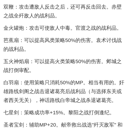
双鞭：攻击遭敌人反击之后，还可再反击回去。赤壁
之战全歼敌人的战利品。
金火罐炮：攻击可使敌人中毒。官渡之战的战利品。
芭蕉扇：可以提高风类策略50%的伤害。袁术讨伐战
的战利品。
五火神焰扇：可以提高火类策略50%的伤害。邺城之
战打倒审配。
白羽扇：使用策略只消耗50%的MP。相当有用的。奸
雄路线剑阁之战击退诸葛亮后战利品（与选择东关或
者西关无关），神话路线白帝城之战杀退诸葛亮。
七星剑：策略成功率+15%。黎阳之战打倒逢纪。
圣者宝剑：辅助MP+20。献帝救出战选"歼灭敌军" 和