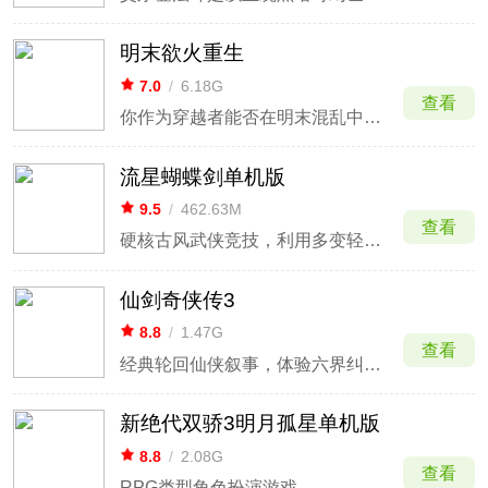
明末欲火重生
7.0
/
6.18G
查看
你作为穿越者能否在明末混乱中逆袭成功
流星蝴蝶剑单机版
9.5
/
462.63M
查看
硬核古风武侠竞技，利用多变轻功与招式决战巅峰。
仙剑奇侠传3
8.8
/
1.47G
查看
经典轮回仙侠叙事，体验六界纠葛与御剑飞行。
新绝代双骄3明月孤星单机版
8.8
/
2.08G
查看
RPG类型角色扮演游戏