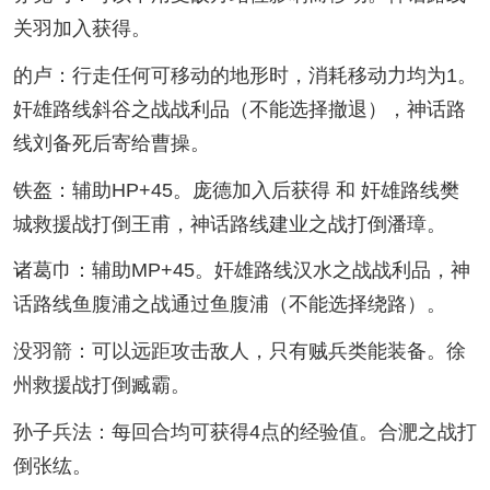
关羽加入获得。
的卢：行走任何可移动的地形时，消耗移动力均为1。
奸雄路线斜谷之战战利品（不能选择撤退），神话路
线刘备死后寄给曹操。
铁盔：辅助HP+45。庞德加入后获得 和 奸雄路线樊
城救援战打倒王甫，神话路线建业之战打倒潘璋。
诸葛巾：辅助MP+45。奸雄路线汉水之战战利品，神
话路线鱼腹浦之战通过鱼腹浦（不能选择绕路）。
没羽箭：可以远距攻击敌人，只有贼兵类能装备。徐
州救援战打倒臧霸。
孙子兵法：每回合均可获得4点的经验值。合淝之战打
倒张纮。