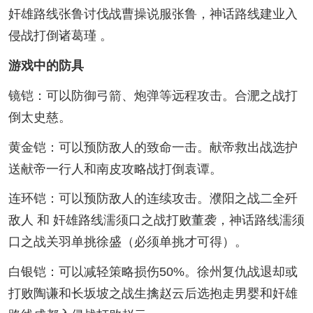
奸雄路线张鲁讨伐战曹操说服张鲁，神话路线建业入
侵战打倒诸葛瑾 。
游戏中的防具
镜铠：可以防御弓箭、炮弹等远程攻击。合淝之战打
倒太史慈。
黄金铠：可以预防敌人的致命一击。献帝救出战选护
送献帝一行人和南皮攻略战打倒袁谭。
连环铠：可以预防敌人的连续攻击。濮阳之战二全歼
敌人 和 奸雄路线濡须口之战打败董袭，神话路线濡须
口之战关羽单挑徐盛（必须单挑才可得）。
白银铠：可以减轻策略损伤50%。徐州复仇战退却或
打败陶谦和长坂坡之战生擒赵云后选抱走男婴和奸雄