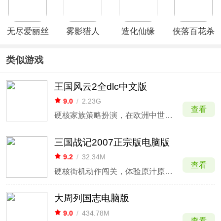
无尽爱丽丝
雾影猎人
造化仙缘
侠落百花杀
尽
类似游戏
王国风云2全dlc中文版
9.0
/
2.23G
查看
硬核家族策略扮演，在欧洲中世纪书写皇权史诗。
三国战记2007正宗版电脑版
9.2
/
32.34M
查看
硬核街机动作闯关，体验原汁原味的三国割草快感。
大周列国志电脑版
9.0
/
434.78M
查看