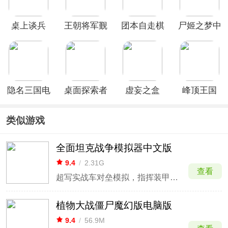
桌上谈兵
王朝将军觐
团本自走棋
尸姬之梦中
见
文版
隐名三国电
桌面探索者
虚妄之盒
峰顶王国
脑版
(Desktop
Explorer)
类似游戏
全面坦克战争模拟器中文版
9.4
/
2.31G
查看
超写实战车对垒模拟，指挥装甲师群开启钢铁巨炮对决。
植物大战僵尸魔幻版电脑版
9.4
/
56.9M