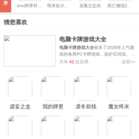
荐
bno跨界对决电脑版
明末欲火重生
龙胤立志传
死亡搁浅2电脑版
猜您喜欢
电脑卡牌游戏大全
电脑卡牌游戏大全
收录了2026年人气最
高的各类PC卡牌游戏，如炉石传说、万
智牌旅法师对决、牌兵布阵、Balatro、
共有
42
款应用
全部>>
KARDS等热门作品，涵盖策略构筑、英
雄对战、战棋融合，还是剧情卡组、
DBG 轮抽等玩法，这里都能找到适合你
的一款。所有游戏均支持免费下载，想
从搭配卡组、研究套路到和对手斗智斗
勇，这个合集绝对够你玩很久。喜欢卡
虚妄之盒
我的牌更
凛冬前线
魔女终末
牌策略的朋友一定别错过！
好
旅途电脑
版