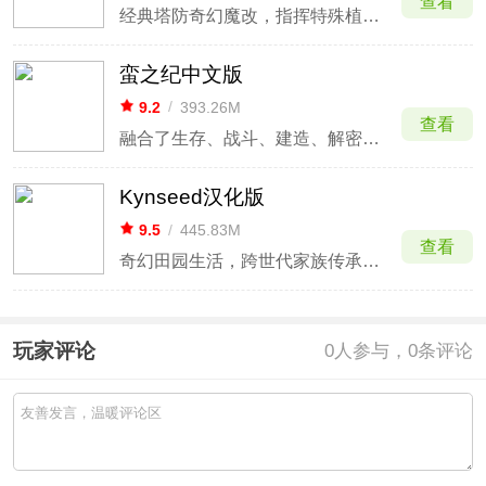
查看
经典塔防奇幻魔改，指挥特殊植物抵御异界僵尸狂潮。
蛮之纪中文版
9.2
/
393.26M
查看
融合了生存、战斗、建造、解密甚至塔防等多种要素
Kynseed汉化版
9.5
/
445.83M
查看
奇幻田园生活，跨世代家族传承冒险
玩家评论
0
人参与，0条评论