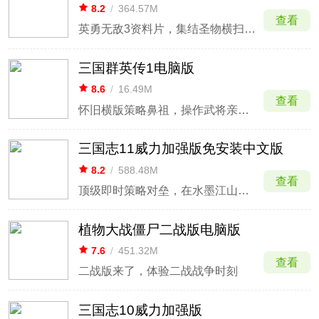
8.2
/
364.57M
查看
英勇无敌3资料片，集结圣物横扫埃拉西亚。
三国群英传1电脑版
8.6
/
16.49M
查看
怀旧横版策略鼻祖，操作武将亲率士兵开启统一路。
三国志11威力加强版免安装中文版
8.2
/
588.48M
查看
顶级即时策略对垒，在水墨江山体验连横。
植物大战僵尸二战版电脑版
7.6
/
451.32M
查看
二战版来了，体验二战战争时刻
三国志10威力加强版