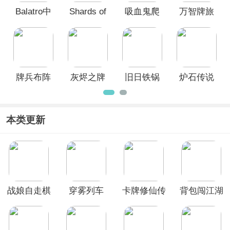
Balatro中
Shards of
吸血鬼爬
万智牌旅
文正式版
Order游戏
行者
法师对决
2014免安
装中文绿
色版
牌兵布阵
灰烬之牌
旧日铁锅
炉石传说
中文版
中文版
炖主理人
国服电脑
版
本类更新
战娘自走棋
穿雾列车
卡牌修仙传
背包闯江湖
(Auto Battle
Girl)电脑版