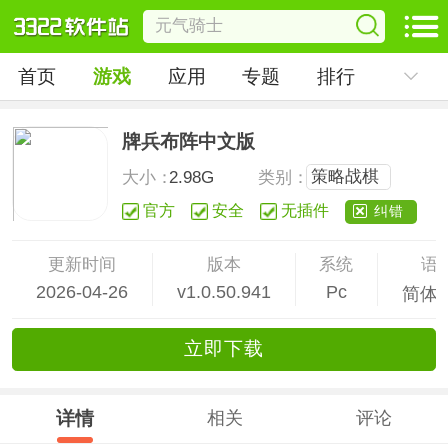
首页
游戏
应用
专题
排行
牌兵布阵中文版
策略战棋
大小：
2.98G
类别：
官方
安全
无插件
纠错
更新时间
版本
系统
语
2026-04-26
v1.0.50.941
Pc
简体
立
即下
载
详情
相关
评论