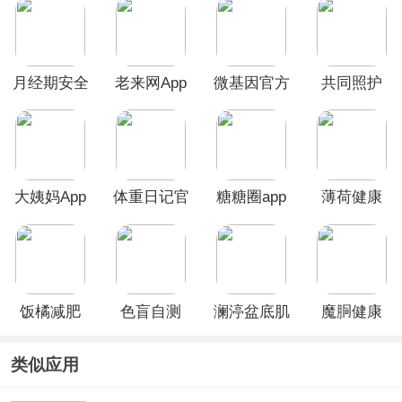
月经期安全
老来网App
微基因官方
共同照护
期助理app
官方版
版
App
大姨妈App
体重日记官
糖糖圈app
薄荷健康
方版
App
饭橘减肥
色盲自测
澜渟盆底肌
魔胴健康
app
修复app
App
类似应用