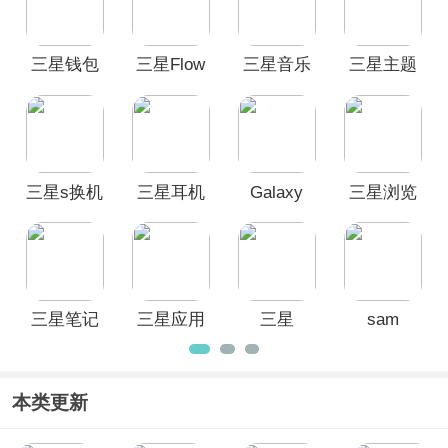
app软件合集
一定能满足您对三星app
方面的下载使用需求，合集内软件持续
收录更新中，建议收藏保存！
三星钱包
三星Flow
三星音乐
三星主题
App(Samsung
app(samsung
商店官方
Wallet)
music)最
最新版
新版
三星s换机
三星耳机
Galaxy
三星浏览
助手安卓
app(Galaxy
Buds+
器Beta版
版
Buds Pro
Manager手
最新版
Manager)
机版
三星笔记
三星应用
三星
sam
App最新版
商店app正
galaxy
helper官方
版
buds手机
正版
插件
本类更新