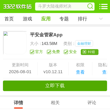
首页
游戏
应用
专题
排行
平安金管家App
大小：
143.58M
类别：
金融理财
官方
免费
安全
纠错
更新时间
版本
权限
隐私
2026-08-01
v10.12.11
查看
查
立
即下
载
详情
相关
评论