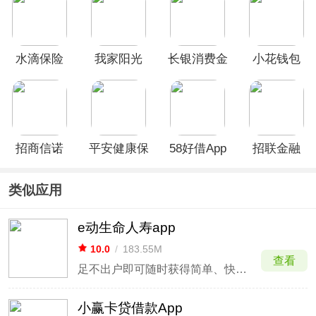
水滴保险
我家阳光
长银消费金
小花钱包
APP
app
融app
app
招商信诺
平安健康保
58好借App
招联金融
app
险app
App
类似应用
e动生命人寿app
10.0
/
183.55M
查看
足不出户即可随时获得简单、快捷的一站式保险服务
小赢卡贷借款App