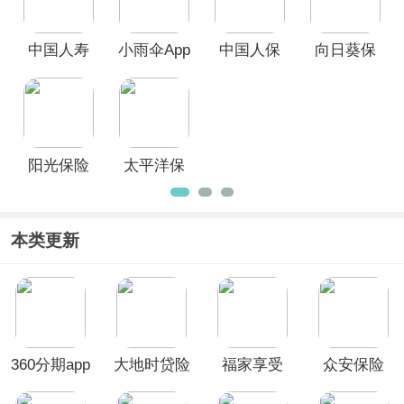
中国人寿
小雨伞App
中国人保
向日葵保
App
App
险人App
阳光保险
太平洋保
app
险app
本类更新
360分期app
大地时贷险
福家享受
众安保险
app
App
app