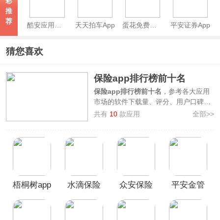
彩
推
荐
酷安应用商店app
天天拍车App
蛋花免费小说App
平安证券App
猜您喜欢
保险app排行榜前十名
保险app排行榜前十名
，参考各大应用
市场的软件下载量、评分、用户口碑等
因素综合整理制作而来，上榜的软件有
共有
10
款应用
全部>>
太平洋保险、中国人保、向日葵保险、
阳光保险、小雨伞、中国人寿、梧桐
树、水滴保、众安保险、平安金管家
，
这些软件涵盖了在线投保、理赔服务、
保险咨询和健康管理等方面，快来看看
你常用的保险app是否也在其中！
梧桐树app
水滴保险
众安保险
平安金管
本榜单仅供参考使用，不代表网站观
点，旨在向广大用户推荐十款好用的保
APP
app
家App
险软件，如果对于该榜单您有更好的建
议，欢迎在评论区留言反馈。