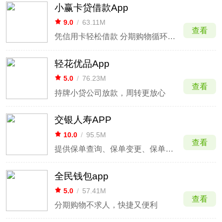
小赢卡贷借款App
9.0
/
63.11M
查看
凭信用卡轻松借款 分期购物循环额度
轻花优品App
5.0
/
76.23M
查看
持牌小贷公司放款，周转更放心
交银人寿APP
10.0
/
95.5M
查看
提供保单查询、保单变更、保单理赔等服务
全民钱包app
5.0
/
57.41M
查看
分期购物不求人，快捷又便利