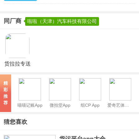
同厂商
啦啦（天津）汽车科技有限公司
货拉拉专送
司机App
精
彩
推
荐
喵喵记账App
微拍堂App
组CP App
爱奇艺体育App
猜您喜欢
货运平台app大全