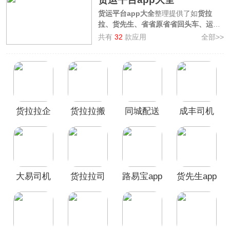
货运平台app大全
整理提供了如
货拉
拉、货先生、省省原省省回头车、运荔
枝司机、中储智运
等专门为用户提供找
共有
32
款应用
全部>>
车、找货源的货运平台移动端app，这
些软件不仅信息全面、货源和车源齐
全，可全面满足中小企业的公路长途整
车运输需求。而且软件操作简单、快
捷，用户通过这些货运平台不但可实时
在线发布订单，一键呼叫司机等待运
货拉拉企
货拉拉搬
同城配送
成丰司机
输，不用东奔西跑也能轻松找到满意的
货车。而且对于司机用户来说货运接单
业版App
家小哥app
货主app
端App
软件还可一键注册入驻，发现海量货
源，快速抢单接单，不必到处宣传打广
告，也能货源滚滚而来，每天轻松把钱
赚哦，所以有需要的朋友赶紧来下载使
用吧。
大易司机
货拉拉司
路易宝app
货先生app
App
机版APP