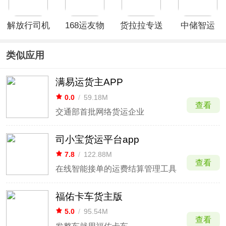
解放行司机
168运友物
货拉拉专送
中储智运
版
流APP
司机App
app
类似应用
满易运货主APP
0.0
/
59.18M
查看
交通部首批网络货运企业
司小宝货运平台app
7.8
/
122.88M
查看
在线智能接单的运费结算管理工具
福佑卡车货主版
5.0
/
95.54M
查看