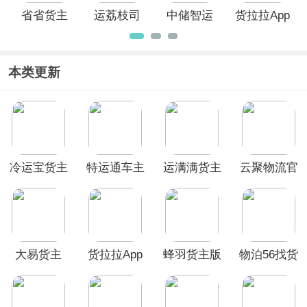
省省货主
运荔枝司
中储智运
货拉拉App
App
机App
app
本类更新
冷运宝货主
特运通车主
运满满货主
云聚物流官
版
版
app
方版
大易货主
货拉拉App
蜂羽货主版
物泊56找货
app
app