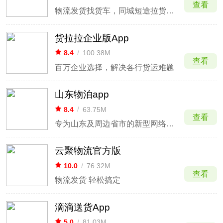
查看
物流发货找货车，同城短途拉货搬家
货拉拉企业版App
8.4
/
100.38M
查看
百万企业选择，解决各行货运难题
山东物泊app
8.4
/
63.75M
查看
专为山东及周边省市的新型网络货运平台
云聚物流官方版
10.0
/
76.32M
查看
物流发货 轻松搞定
滴滴送货App
5.0
/
81.03M