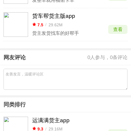
发整车就用福佑卡车
货车帮货主版app
7.5
/
29.62M
查看
货主发货找车的好帮手
网友评论
0
人参与，0条评论
同类排行
运满满货主app
9.3
/
29.16M