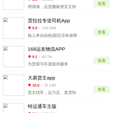
查看
用滴滴，运货搬家便宜又快
货拉拉专送司机App
5.0
/
144.69M
查看
线上单自由抢|固定活有保障
168运友物流APP
9.1
/
68.7M
查看
为货源与车源提供服务
大易货主app
10.0
/
76.13M
查看
货主找车，运力足、发货快
特运通车主版