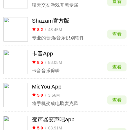
查看
聊天交友游戏开黑专属
Shazam官方版
8.2
/
43.45M
查看
专业的音频/音乐识别软件
卡音App
8.5
/
58.08M
查看
卡音音乐剪辑
MicYou App
5.0
/
3.56M
查看
将手机变成电脑麦克风
变声器变声吧app
5.0
/
63.91M