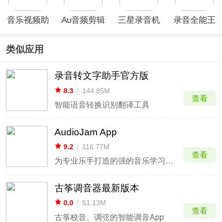
音乐视频助
Au音频剪辑
三星录音机
录音全能王
手免费版
软件官方正
app最新版
app
版
类似应用
录音转文字助手官方版
8.3
/
144.85M
查看
智能语音转换识别翻译工具
AudioJam App
9.2
/
116.77M
查看
为专业乐手打造的强的音乐学习工具
古筝调音器最新版本
0.0
/
51.13M
查看
古筝校音、调弦的智能调音App