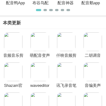
配音鸭App
布谷鸟配
配音神器
配音鹅app
音app
官方版
本类更新
音频音乐剪
萌配音变声
仟映音频剪
二胡调音
辑手机版
器app
辑app
App
Shazam官
waveeditor
讯飞录音笔
音编美声
方版
手机版
app
app