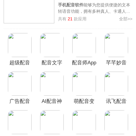
手机配音软件
能够为您提供便捷的文本
转语音功能，拥有多种真人、卡通人物
音色可供选择，帮助你解决广告配音、
共有
21
款应用
全部>>
短视频配音等领域的难题，轻松合成出
真实感强、语气生动的语音。
为了方便广大用户挑选心仪的配音
APP，3322软件下载站整理制作了
配音
APP合集
，其中汇集了如
配音鹅、讯飞
配音、配音鸭
等好用的手机配音软件，
超级配音
配音文字
配音师App
芊芊妙音
在这些软件内，还能够对配音合成的各
种细节进行设置，如语气停顿、情感模
app
转语音app
官方版
app
式，如果您刚好需要一款配音神器，那
么不妨来看看吧。
广告配音
AI配音神
萌配音变
讯飞配音
大全app
器手机版
声器app
App