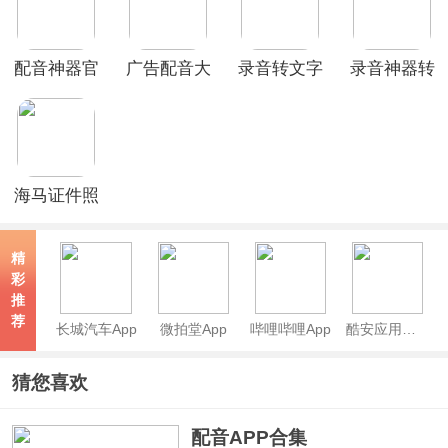
配音神器官
广告配音大
录音转文字
录音神器转
方版
全app
助理app
文字助手新
版本
海马证件照
app
精
彩
推
荐
长城汽车App
微拍堂App
哔哩哔哩App
酷安应用商店app
猜您喜欢
配音APP合集