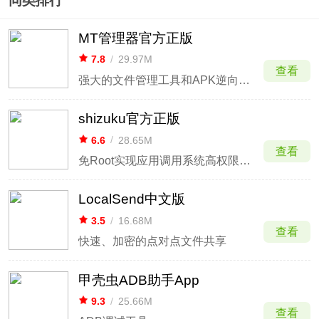
同类排行
MT管理器官方正版
7.8
/
29.97M
查看
强大的文件管理工具和APK逆向修改神器
shizuku官方正版
6.6
/
28.65M
查看
免Root实现应用调用系统高权限接口
LocalSend中文版
3.5
/
16.68M
查看
快速、加密的点对点文件共享
甲壳虫ADB助手App
9.3
/
25.66M
查看