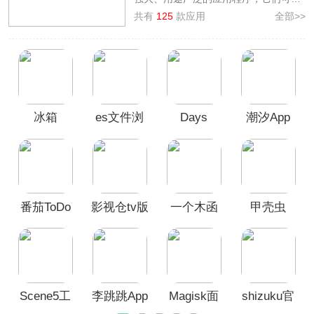
并不为大多数人所熟知，却能为用户带
共有
125
款应用
全部>>
来令人惊喜的体验和效果，那么好用的
小众软件有哪些呢？本站为各位小伙伴
整理了
高质量小众app合集
，其中包括
shizuku、甲壳虫ADB助手、Scene5
等。这些高质量小众app能够让用户的
日常生活变得更加便捷、高效和有趣。
冰箱
es文件浏
Days
潮汐App
无论是用于增强工作效率、提升学习能
力、创造艺术作品还是改善生活品质，
icebox最
览器2026
Matter
这些宝藏小众app都有着惊人的潜力，
新版
最新版
能够满足用户不同的需求和兴趣，一起
来看看吧！
番茄ToDo
影视仓tv版
一个木函
甲壳虫
最新版
最新版本
ADB助手
App
Scene5工
李跳跳App
Magisk面
shizuku官
具箱
官方正版
具官方正
方正版