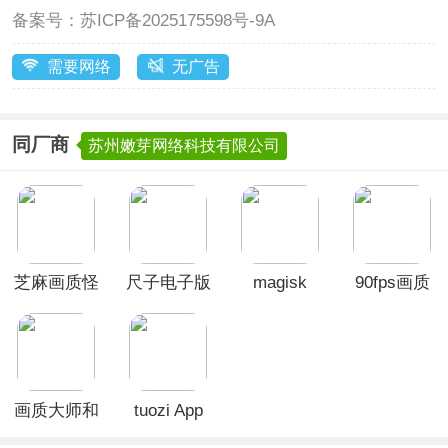
备案号：
苏ICP备2025175598号-9A
需要网络
无广告
同厂商
苏州嫩芽网络科技有限公司
芝麻画质怪
尺子电子版
magisk
90fps画质
兽3.1最新
App
manager官
助手最新版
版本
方版
本
画质大师和
tuozi App
平精英120