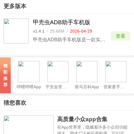
帧最新版
更多版本
甲壳虫ADB助手车机版
v1.4.1
/
25.66M
/
2026-04-29
查看
甲壳虫ADB助手车机版是一款实现对电视、车机等安卓设备进行ADB调试的工具，旨在为车主和乘客提供便捷的手机连接和管理体验。通过安卓手机使用ADB连接，用户可以无需插入USB线即可将Android手机与车载设备连接，从而实现车机与手机的无缝对接。
精
彩
推
荐
哔哩哔哩App
平安金管家App
斑马百科App
管家婆手机版
猜您喜欢
高质量小众app合集
在App世界里，隐藏着许多小众但功能
强大、用途广泛的应用程序，它们可能