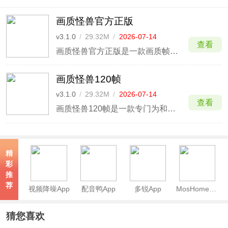
画质怪兽官方正版
v3.1.0
/
29.32M
/
2026-07-14
查看
画质怪兽官方正版是一款画质帧率修改器软件，支持和平精英、PUBG国际服、蛋仔派对、LOL手游、穿越火线、暗区突围、第五人格等手游画质修改，包含UC画质、EC画质、电竞、清晰、渣机、144帧画质模式，以及玩家常用的超广角、超高音质功能，适用于性能低无法正常开启高画质、超广角、
画质怪兽120帧
v3.1.0
/
29.32M
/
2026-07-14
查看
画质怪兽120帧是一款专门为和平精英、PUBG Mobile（国服、国际服）等手游玩家开发的画质帧率优化工具，拥有它你即可轻松开启120帧流畅、高清、HDR高清、超高清等画质，以及热门的超广角功能，覆盖多种广角选项，让你吃鸡视角变得更加开阔。
精
彩
推
荐
视频降噪App
配音鸭App
多锐App
MosHome官方版
猜您喜欢