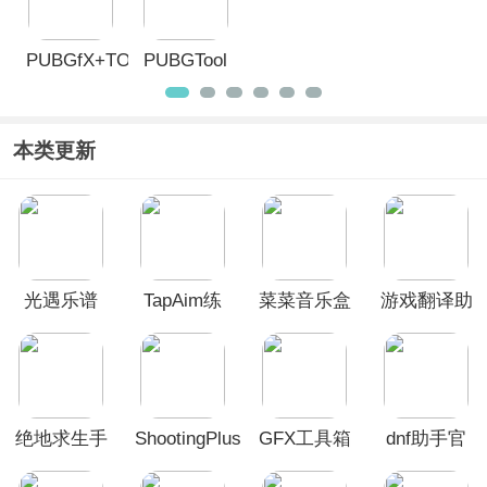
PUBGfX+TOOl
PUBGTool
官方正版
官方正版
本类更新
光遇乐谱
TapAim练
菜菜音乐盒
游戏翻译助
App
枪APP
app
手
绝地求生手
ShootingPlus
GFX工具箱
dnf助手官
游画质助手
App
画质助手
方app