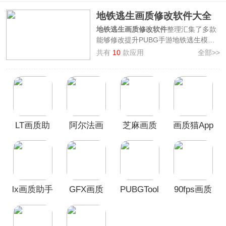
地铁逃生画质修改软件大全
地铁逃生画质修改软件
整理汇集了多款
能够修改提升PUBG手游地铁逃生模式
画质的画质修改器app，其中包含了有
共有
10
款应用
全部>>
PUBGTool、芝麻画质怪兽120帧
app、GFX画质修改器app
等，这些画
质助手软件可轻松一键开启120帧，将
手机性能利用达到最大化，解锁超清画
质体验，局内游戏更畅快，欢迎广大用
户前来本站挑选免费下载使用！
LT画质助
阿尔法画
芝麻画质
画质猫App
手最新版
质助手官
怪兽3.1最
本
方正版
新版本
lx画质助手
GFX画质
PUBGTool
90fps画质
修改器
Pro版
助手最新
版本