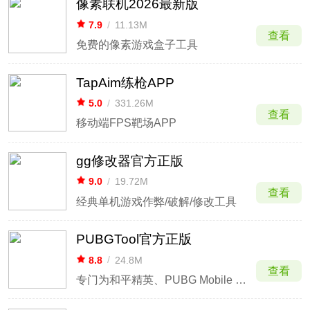
像素联机2026最新版
7.9
/
11.13M
查看
免费的像素游戏盒子工具
TapAim练枪APP
5.0
/
331.26M
查看
移动端FPS靶场APP
gg修改器官方正版
9.0
/
19.72M
查看
经典单机游戏作弊/破解/修改工具
PUBGTool官方正版
8.8
/
24.8M
查看
专门为和平精英、PUBG Mobile 玩家开发的画质助手！