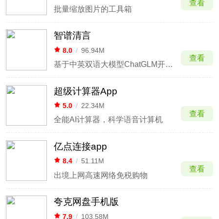
查看
批量缩放图片的工具箱
智谱清言
8.0
/
96.94M
查看
基于中英双语大模型ChatGLM开发的智能AI助手
超级计算器App
5.0
/
22.34M
查看
全能AI计算器，科学语音计算机
亿点连接app
8.4
/
51.11M
查看
出境上网高速网络免税购物
夸克网盘手机版
7.9
/
103.58M