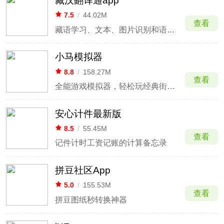
藏汉翻译通app
7.5
/
44.02M
查看
藏语学习、文本、图片识别和语音翻译器
小马模拟器
8.8
/
158.27M
查看
全能游戏模拟器，轻松玩经典街机与掌机
安心计件最新版
8.5
/
55.45M
查看
记件计时工资记账的计算备忘录
拼豆社区App
5.0
/
155.53M
查看
拼豆图纸秒转换神器