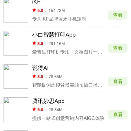
iKF
5.0
/
154.73M
查看
专为iKF品牌蓝牙耳机定制
小白智慧打印App
8.9
/
291.16M
查看
爱普生打印机专用，文档图片一键打印
说得AI
8.5
/
78.65M
查看
智能提词虚拟背景美颜拍摄口播神器
腾讯妙思App
5.0
/
26.34M
查看
提供一站式创意营销内容AIGC体验