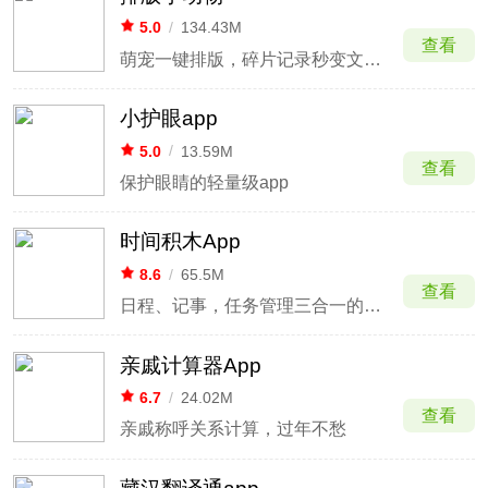
5.0
/
134.43M
查看
萌宠一键排版，碎片记录秒变文艺卡片
小护眼app
5.0
/
13.59M
查看
保护眼睛的轻量级app
时间积木App
8.6
/
65.5M
查看
日程、记事，任务管理三合一的手机日历软件
亲戚计算器App
6.7
/
24.02M
查看
亲戚称呼关系计算，过年不愁