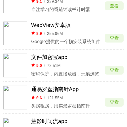
9.1
/
239.34M
查看
专注学习的番茄钟读书计时器
WebView安卓版
8.9
/
255.96M
查看
Google提供的一个预安装系统组件
文件加密宝app
5.0
/
73.51M
查看
密码保护，内置播放器，无痕浏览
通易罗盘指南针App
9.6
/
121.55M
查看
买房租房，用实景罗盘指南针
慧影时间流app