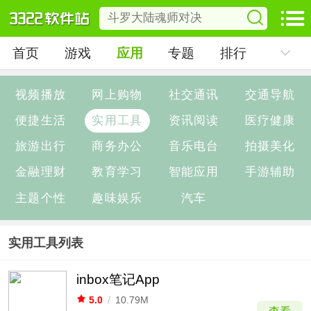
首页
游戏
应用
专题
排行
视频播放
网上购物
社交通讯
交通导航
便捷生活
实用工具
资讯阅读
医疗健康
旅游出行
商务办公
音乐电台
拍摄美化
金融理财
教育学习
智能应用
手游辅助
主题个性
趣味娱乐
汽车
实用工具列表
inbox笔记App
5.0
/
10.79M