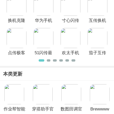
换机克隆
华为手机
寸心闪传
互传换机
app
克隆App
app
助手app
点传极客
51闪传最
欢太手机
茄子互传
版app
新版
搬家app
app
本类更新
作业帮智能
穿搭助手官
数图田调官
Brewwww