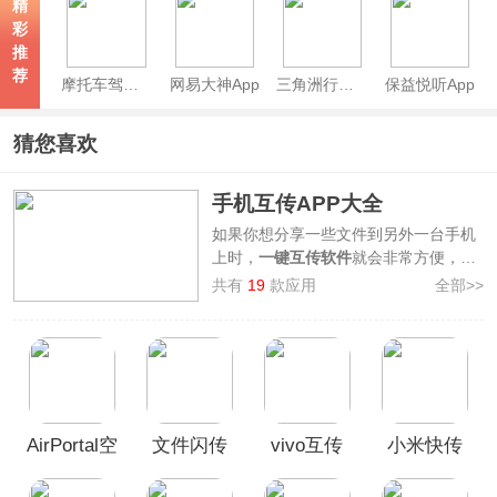
精
彩
推
荐
摩托车驾考app
网易大神App
三角洲行动熟图工具手机版
保益悦听App
猜您喜欢
手机互传APP大全
如果你想分享一些文件到另外一台手机
上时，
一键互传软件
就会非常方便，不
管是视频还是照片，各种类型的文件都
共有
19
款应用
全部>>
能秒传，特别是你要换新手机传数据，
或者想和朋友分享，都能快速搞定。
3322软件站精心为大家准备了
手机互传
APP大全
，包括了
互传极速版、互传换
机助手、vivo互传、LocalSend、点传
极客版
等，部分软件还支持大家在没有
AirPortal空
文件闪传
vivo互传
小米快传
WIFI的环境下互传哦，有需要的小伙伴
们快来看看吧！
投快传官
app
APP
app(ShareMe)
方版