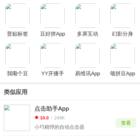
App
方版
方版
布噜噜
普贴标签
豆好拼App
多屏互动
幻影分身
App
App
app
我嘞个豆
YY开播手
易维讯App
颂拼豆App
App
机版
类似应用
点击助手App
10.0
/
249K
查看
小巧精悍的自动点击器