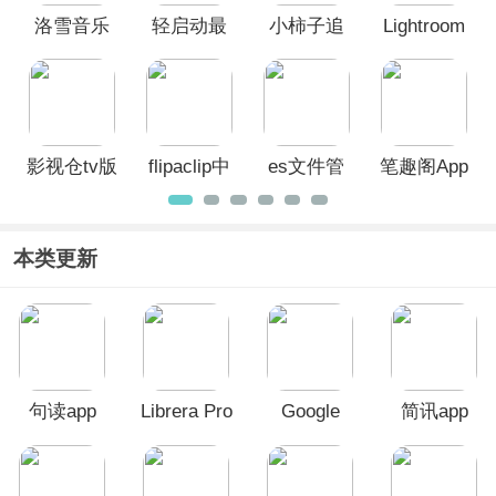
洛雪音乐
轻启动最
小柿子追
Lightroom
(LXmusic)
新完整版
剧App
中文破解
官方版
版安卓版
影视仓tv版
flipaclip中
es文件管
笔趣阁App
文版
理器专业
版
本类更新
句读app
Librera Pro
Google
简讯app
最新版
Play图书
app