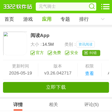
首页
游戏
应用
专题
排行
阅读App
大小：
14.5M
类别：
资讯阅读
官方
免费
安全
纠错
更新时间
版本
权限
2026-05-19
v3.26.042717
A
查看
立
即下
载
详情
相关
评论(5)