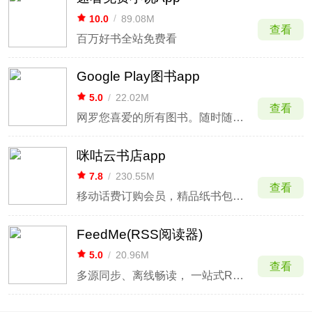
10.0
/
89.08M
查看
百万好书全站免费看
Google Play图书app
5.0
/
22.02M
查看
网罗您喜爱的所有图书。随时随地阅读或聆听
咪咕云书店app
7.8
/
230.55M
查看
移动话费订购会员，精品纸书包邮任选
FeedMe(RSS阅读器)
5.0
/
20.96M
查看
多源同步、离线畅读， 一站式RSS阅读