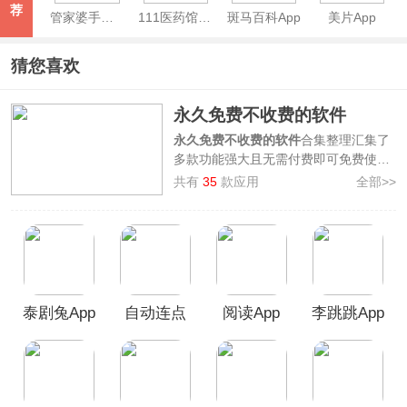
荐
管家婆手机版
111医药馆App
斑马百科App
美片App
猜您喜欢
永久免费不收费的软件
永久免费不收费的软件
合集整理汇集了
多款功能强大且无需付费即可免费使用
的软件，并提供一站式下载服务，旨在
共有
35
款应用
全部>>
为您提供便捷、高效的数字生活体验，
感受科技带来的便利。
永久免费不收费的软件大全包含有
笔趣
阁、自动连点器免费版、李跳跳、
Flipaclip免费版
等应用，涉及小说、影
视、工具等多方面，这些应用都是经过
泰剧兔App
自动连点
阅读App
李跳跳App
我们严格筛选，不仅确保他们永久免
费，而且功能强大、实用，是实实在在
官方版
器免费版
官方正版
的宝藏APP，快来下载使用吧！