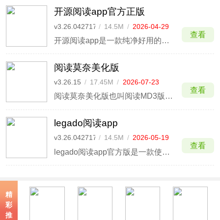
开源阅读app官方正版
v3.26.042717
/
14.5M
/
2026-04-29
查看
开源阅读app是一款纯净好用的小说阅读器，在这里有着精选1000万本图书资源,让你不再书荒，每一本上架了的小说全部都是经过了授权的正版书籍,每个章节都是进过了校核的,更不会有错别字，各种精彩的章节全部都能够获取,还有很多小说的番外也能在平台阅读,很多隐藏彩蛋都有解读。
阅读莫奈美化版
v3.26.15
/
17.45M
/
2026-07-23
查看
阅读莫奈美化版也叫阅读MD3版，是基于《开源阅读》进行美化重构的一款阅读器软件，采用谷歌最新的Material Design 3设计语言对界面进行了全面重制，提供独具特色的动态取色功能，会自动从你的手机壁纸中提取主题色，让整个软件的配色随壁纸变化！
legado阅读app
v3.26.042717
/
14.5M
/
2026-05-19
查看
legado阅读app官方版是一款使用Kotlin全新开发的开源阅读器，它支持一键导入数千个小说书源、多种电子书格式，其中就包括EPUB、MOBI、AZW3、TXT等格式。
精
彩
推