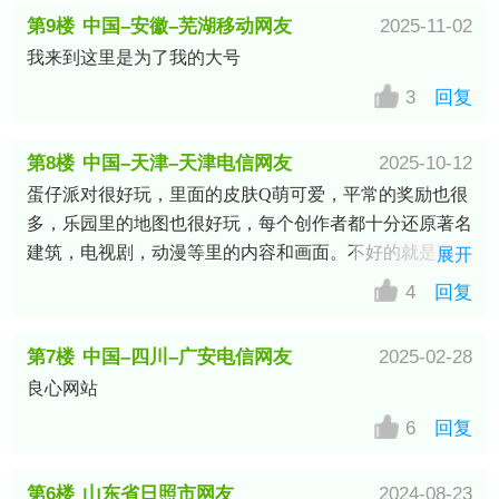
泼的色调为主，营造出欢乐梦幻的氛围，有着多种玩法和
第9楼
中国–安徽–芜湖移动网友
2025-11-02
模式琳琅满目，并且没有门槛。最棒一点还是把休闲和竞
我来到这里是为了我的大号
技融为一体，内容丰富选择多样化，无论是和朋友开黑还
是单排挑战各类关卡都是极好的。
3
回复
第8楼
中国–天津–天津电信网友
2025-10-12
蛋仔派对很好玩，里面的皮肤Q萌可爱，平常的奖励也很
多，乐园里的地图也很好玩，每个创作者都十分还原著名
建筑，电视剧，动漫等里的内容和画面。不好的就是更新
展开
次数太多了，现在有改进。蛋仔继续努力哦!(a·_·)
4
回复
第7楼
中国–四川–广安电信网友
2025-02-28
良心网站
6
回复
第6楼
山东省日照市网友
2024-08-23