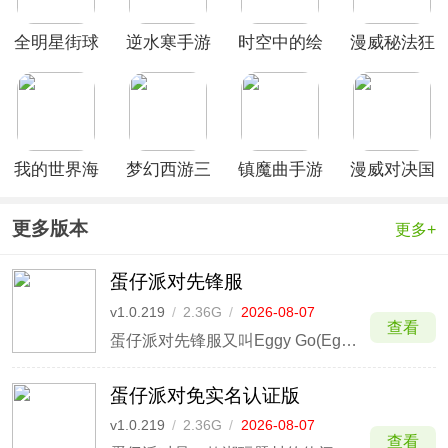
全明星街球
逆水寒手游
时空中的绘
漫威秘法狂
派对官方正
云游戏
旅人国际服
潮国际服
版
我的世界海
梦幻西游三
镇魔曲手游
漫威对决国
贼王模组
维版官服最
初心服官方
际版
新版
版
更多版本
更多+
蛋仔派对先锋服
v1.0.219
/
2.36G
/
2026-08-07
查看
蛋仔派对先锋服又叫Eggy Go(Eggy Party)，是一款玩法规则简单的轻竞技休闲游戏，丰富的内容更新才能带来更多的趣味性，而这次带来的也正是游戏的先行服版本，玩家可以率先可以体验最新上线的游戏内容，像从公测时候所拥有的40余个关卡，到现在的100多余个关卡和模式，玩
蛋仔派对免实名认证版
v1.0.219
/
2.36G
/
2026-08-07
查看