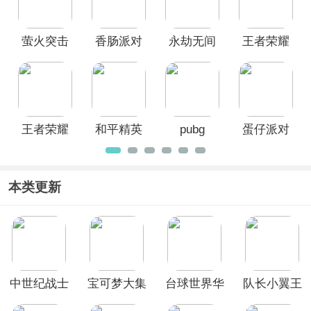
Mobile)
萤火突击
香肠派对
永劫无间
王者荣耀
官方版
官方正版
手游官方
国际服
正版
王者荣耀
和平精英
pubg
蛋仔派对
官方正版
mobile4.5
官服
版本
本类更新
中世纪战士
宝可梦大集
台球世界华
队长小翼王
竞技场
结
为版
牌对决官方