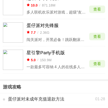
10.0
/
871.18M
查看
多人联机欢乐派对游戏，超级“友情粉碎机”
蛋仔派对先锋服
7.7
/
2.36G
查看
闯关派对，开黑必备！跳跃翻滚，撞到开花！
星引擎Party手机版
5.0
/
150.9M
查看
一款最多可容纳 4 人的在线多人派对游戏
游戏攻略
蛋仔派对未成年充值退款方法
01-28