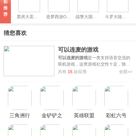
彩
推
荐
票房大卖王官方版
造梦西游OL手游官方正版
战警大国崛起手游
斗罗大陆魂师对决最新版本
猜您喜欢
可以连麦的游戏
可以连麦的游戏
是一类支持语音交流的
联机游戏，这类游戏社交性十足，除了
能够及时交流沟通战术安排之外，还能
共有
15
款应用
全部>>
够促进玩家之间的情谊，是团聚开黑不
可或缺的娱乐方式。
3322软件站整理汇集了多款好玩的可以
连麦的游戏，其中提供了如
蛋仔派对、
第五人格、王者荣耀、和平精英、
PUBGMOBILE
等手机游戏，旨在为玩
三角洲行
金铲铲之
英雄联盟
彩虹六号
家提供多样化的选择，欢迎广大用户前
来本站免费下载畅玩！
动手游
战
手游最新
M(Rainbow
版本
Six