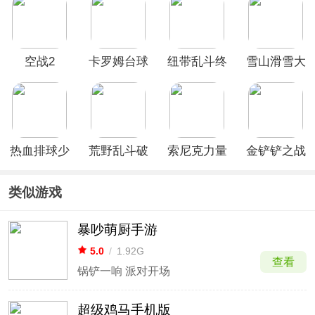
版
空战2
卡罗姆台球
纽带乱斗终
雪山滑雪大
极对决手机
冒险2
版
热血排球少
荒野乱斗破
索尼克力量
金铲铲之战
女最新版
解版2026最
速度之战
新版(Null's
(SonicForces)
类似游戏
Brawl)
暴吵萌厨手游
5.0
/
1.92G
查看
锅铲一响 派对开场
超级鸡马手机版