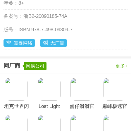
年龄：
8+
备案号：
浙B2-20090185-74A
版号：
ISBN 978-7-498-09309-7
需要网络
无广告
同厂商
网易公司
更多+
坦克世界闪
Lost Light
蛋仔滑滑官
巅峰极速官
击战官服
官方正版
方正版
服