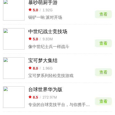
暴吵萌厨手游
5.0
/
1.92G
查看
锅铲一响 派对开场
中世纪战士竞技场
5.0
/
9.83M
查看
像中世纪士兵一样战斗
宝可梦大集结
8.0
/
1.96G
查看
宝可梦系列轻松竞技游戏
台球世界华为版
8.5
/
272.97M
查看
专业的台球竞技平台，与你携手前行！