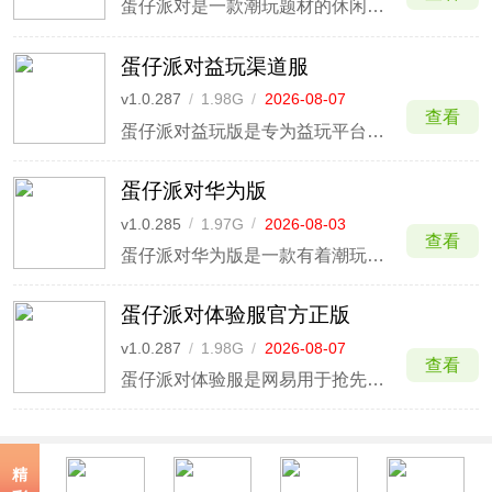
蛋仔派对是一款潮玩题材的休闲竞技闯关手游，在这里你将化身Q萌蛋仔，携好友挑战各类奇妙关卡，加入热闹非凡的闯关派对。你将进入神奇的蛋仔岛，操控萌萌的蛋仔，用圆滚滚的身体穿越各种奇妙的机关、陷阱，达成闯关晋级成就！
蛋仔派对益玩渠道服
v1.0.287
/
1.98G
/
2026-08-07
查看
蛋仔派对益玩版是专为益玩平台玩家打造的Q萌潮玩派对手游。支持益玩账号一键直连，登录即领渠道专属福利礼包！玩家可化身萌蛋参与多关卡碰撞淘汰赛，体验单人闯关与团队协作的趣味竞技。
蛋仔派对华为版
v1.0.285
/
1.97G
/
2026-08-03
查看
蛋仔派对华为版是一款有着潮玩题材的休闲卡通手游，该版本是游戏官方专为华为手机用户所打造的一款游戏客户端，玩家除了可以使用华为账号进行登录之外，还拥有华为渠道服的专属礼包，同时也对华为的各个机型专门做了优化，使得华为版可以运行得更加流畅，玩家们的游戏体验也更加舒适。
蛋仔派对体验服官方正版
v1.0.287
/
1.98G
/
2026-08-07
查看
蛋仔派对体验服是网易用于抢先测试最新游戏内容的官方体验服务器。玩家可优先试玩尚未正式上线的新版本玩法、潮玩盲盒与关卡模式，并免费领取体验服专属彩虹币等丰厚福利！游戏继承Q萌盲盒画风与真实物理碰撞，支持32人同屏闯关淘汰赛与开黑连麦。
精