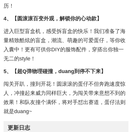
历！
4、【圆滚滚百变外观，解锁你的心动款】
进入巨型盲盒机，感受拆盲盒的快乐！我们准备了海
量精致酷炫的盲盒，潮流、萌趣的可爱蛋仔，等你收
入囊中！更有可供你DIY的服饰配件，穿搭出你独一
无二的style！
5、【超Q弹物理碰撞，duang到停不下来】
闯关开趴，撞到开花！圆滚滚的蛋仔不但奔跑速度惊
人，冲撞起来威力同样巨大，为闯关带来意想不到的
效果！和队友撞个满怀，将对手怼出赛道，蛋仔法则
就是duang~
更新日志