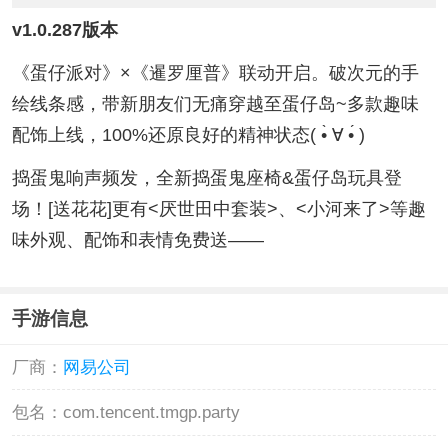
v1.0.287版本
《蛋仔派对》×《暹罗厘普》联动开启。破次元的手
绘线条感，带新朋友们无痛穿越至蛋仔岛~多款趣味
配饰上线，100%还原良好的精神状态( •̀ ∀ •́ )
捣蛋鬼响声频发，全新捣蛋鬼座椅&蛋仔岛玩具登
场！[送花花]更有<厌世田中套装>、<小河来了>等趣
味外观、配饰和表情免费送——
手游信息
厂商：
网易公司
包名：
com.tencent.tmgp.party