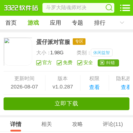
首页
游戏
应用
专题
排行
蛋仔派对官服
专区
大小：
1.98G
类别：
休闲益智
官方
免费
安全
纠错
更新时间
版本
权限
隐私政
2026-08-07
v1.0.287
查看
查看
立
即下
载
详情
相关
攻略
评论(11)