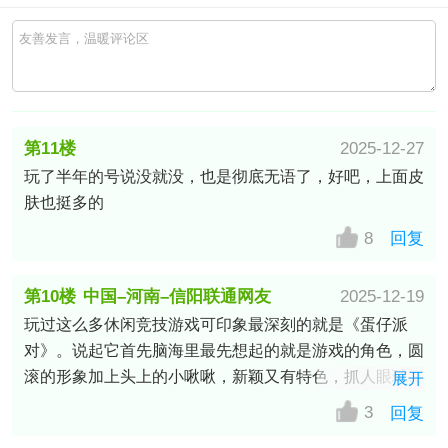
第11楼
2025-12-27
玩了半年的号说没就没，也是彻底无语了，好吧，上面皮
中国–甘肃–白银–靖远县移动网友
肤也挺多的
8
回复
第10楼
中国–河南–信阳联通网友
2025-12-19
玩过这么多休闲竞技游戏可印象最深刻的就是《蛋仔派
对》。说起它首先脑海里最先想起的就是游戏的角色，圆
滚的形象加上头上的小啾啾，新颖又有特色，抓人眼球。
展开
跑图竞技时会发出嘎达嘎达的语气声，走路也会有可爱的
3
回复
音效，一堆蛋在地上滚也非常Q萌。游戏色彩以明亮、活