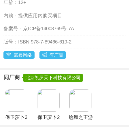
年龄：
12+
内购：
提供应用内购买项目
备案号：
京ICP备14008769号-7A
版号：
ISBN 978-7-89466-619-2
需要网络
有广告
同厂商
北京凯罗天下科技有限公司
保卫萝卜3
保卫萝卜2
尬舞之王游
新版
官方正版
戏