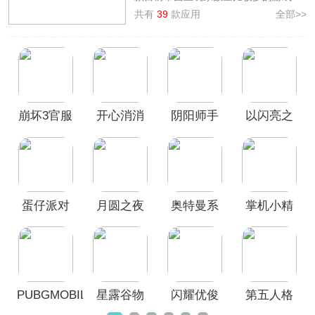
是公认好评可玩性比较高的良心手机游
共有
39
款应用
全部>>
戏，其中包含了有如
第五人格、掌机小
精灵、波克捕鱼、pubg手游、星露谷
物语
等在内的精品佳作，仅仅从玩法上
就具有创新点，十分耐玩，游戏类型涉
及角色扮演、模拟经营、射击枪战等多
种类型，不知道什么游戏可玩性比较高
崩坏3官服
开心消消
阴阳师手
以闪亮之
的小伙伴，欢迎前来本合集中挑选免费
下载畅玩！
乐手机版
游官方正
名官方正
版
版
蛋仔派对
月圆之夜
奥特曼系
掌机小精
官服
官方正版
列OL官方
灵官服
正版
PUBGMOBILE
星露谷物
闪耀优俊
第五人格
官方正版
语官方版
少女(赛马