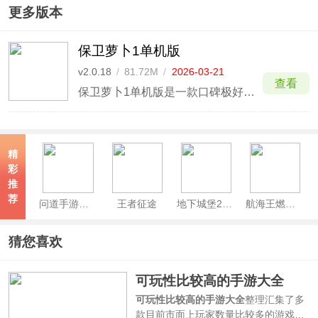
更多版本
保卫萝卜1单机版
v2.0.18
/
81.72M
/
2026-03-21
查看
保卫萝卜1单机版是一款口碑极好的有着超萌卡通风格的单机塔防手游。该游戏凭借着优秀的原画设计，灵动的场景设计和可爱的卡通风格，第一眼就吸引了无数的玩家。目前保卫萝卜也是发展成了一个著名的游戏ip，并衍生出一至四代等多个版本，但要说最经典的一个，那莫过于是保卫萝卜1了，它不仅支
精
彩
推
荐
问道手游官服
王者征途
地下城堡2黑暗觉醒官服
航海王燃烧意志官方正版
猜您喜欢
可玩性比较高的手游大全
可玩性比较高的手游大全
整理汇集了多
款目前市面上玩家数量比较多的游戏，