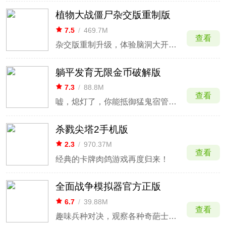
植物大战僵尸杂交版重制版
7.5
/
469.7M
查看
杂交版重制升级，体验脑洞大开的植物杂交对战
躺平发育无限金币破解版
7.3
/
88.8M
查看
嘘，熄灯了，你能抵御猛鬼宿管的gank吗？
杀戮尖塔2手机版
2.3
/
970.37M
查看
经典的卡牌肉鸽游戏再度归来！
全面战争模拟器官方正版
6.7
/
39.88M
查看
趣味兵种对决，观察各种奇葩士兵混战。