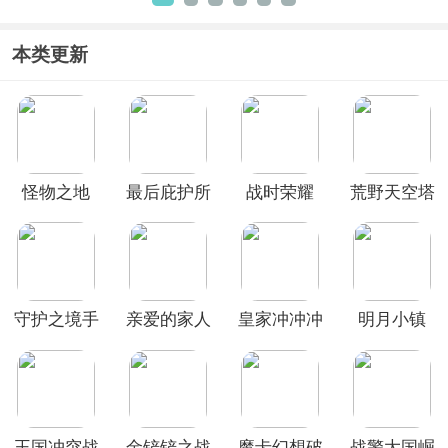
娘国服)
本类更新
怪物之地
最后庇护所
战时荣耀
荒野天空塔
瘟疫
防最新版
守护之境手
亲爱的家人
皇家冲冲冲
明月小镇
游
们游戏
国际服
王国冲突战
金铲铲之战
魔卡幻想破
战警大国崛