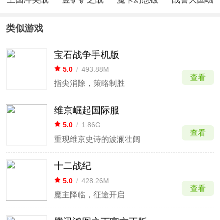
斗模拟官方
美测服最新
解版
起0.1折手
版
版
游
类似游戏
宝石战争手机版
5.0
/
493.88M
查看
指尖消除，策略制胜
维京崛起国际服
5.0
/
1.86G
查看
重现维京史诗的波澜壮阔
十二战纪
5.0
/
428.26M
查看
魔主降临，征途开启