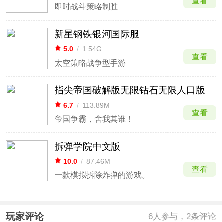
查看
即时战斗策略制胜
新星钢铁银河国际服
5.0
/
1.54G
查看
太空策略战争型手游
指尖帝国破解版无限钻石无限人口版
6.7
/
113.89M
查看
帝国争霸，舍我其谁！
拆弹学院中文版
10.0
/
87.46M
查看
一款模拟拆除炸弹的游戏。
玩家评论
6
人参与，2条评论