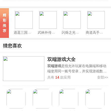
精
彩
推
荐
逍遥三国手游官方最新版
武林外传手游官方版
闪烁之光官服
商道高手官方版
猜您喜欢
双端游戏大全
双端游戏
是指允许玩家在电脑端和移动
端使用同一账号登录，并实现游戏数据
互通的游戏，该类型的游戏打破了设备
共有
14
款应用
全部>>
限制，使玩家能够根据当前需求自由选
择设备进行游戏，这不仅提升了玩家的
游戏体验，还满足了不同场景下的游戏
需求，为玩家提供了更自由和丰富的游
戏选择。
3322软件站为各位网友收集并整理了
双