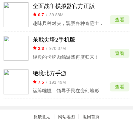
全面战争模拟器官方正版
6.7
/
39.88M
查看
趣味兵种对决，观察各种奇葩士兵混战。
杀戮尖塔2手机版
2.3
/
970.37M
查看
经典的卡牌肉鸽游戏再度归来！
绝境北方手游
7.5
/
191.49M
查看
运筹帷幄，领导子民在变幻地形中抵御入侵
|
|
反馈意见
网站地图
返回首页