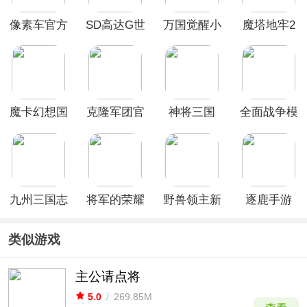
像素车官方
SD高达G世
万国觉醒小
魔塔地牢2
正版
代永恒国际
米版
(Blocky
服
Cars
Online)
魔卡幻想国
克隆军团官
神将三国
全面战争模
际服
方版
4399版本
拟器
九州三国志
将军的荣耀
野兽领主新
逐鹿手游
手游
官方正版
世界国际服
类似游戏
主公请点将
5.0
/
269.85M