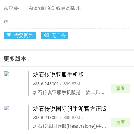
系统要
Android 9.0 或更高版本
求：
需要网络
无广告
更多版本
炉石传说亚服手机版
v35.6.243002
/
399.87M
/
查看
2026-06-03
炉石传说亚服手机版是一款非凡的卡牌交换游戏，它恐怕就是同类游戏中最优秀的作品。事实上，它唯一的问题就是，它真的太棒了，以至于你根本停不下来。 在炉石传说亚服官方正版游戏中玩家们可以扮演机敏的潜行者、强大的法师等有十个英雄职业自由选择，并且无论是随从、法术、任务还
炉石传说国际服手游官方正版
v35.6.243002
/
399.87M
/
查看
2026-06-03
炉石传说国际服(Hearthstone))手游官方正版是一款简单易学却爱不释手的策略卡牌游戏！炉石传说国际服手里你不在是单单匹配中国玩家了，你还可以匹配到日本、美国、韩国等超多国家的游戏玩家一起同台竞技享受热血刺激的游戏乐趣，支持如英语、西班牙语、葡萄牙语、俄语、简体中文等