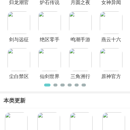
归龙潮官
炉石传说
月圆之夜
女神异闻
端游戏大全
，其中包含如
原神、燕云十
六声、尘白禁区、仙剑世界、三角洲行
方正版
手游
官方正版
录夜幕魅
动、鸣潮
等热门的双端互通游戏，玩家
影手机版
可以根据自己的喜好随意选择，欢迎广
大用户前来本站免费下载！
剑与远征
绝区零手
鸣潮手游
燕云十六
官方版
游官方正
官方正版
声官服
版
尘白禁区
仙剑世界
三角洲行
原神官方
手游官方
官方正版
动手游
正版
正版
本类更新