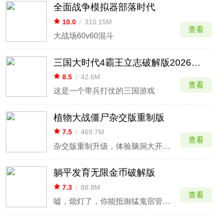
全面战争模拟器部落时代
10.0
/
310.15M
查看
大战场60v60混斗
三国大时代4霸王立志破解版2026最新版
8.5
/
42.6M
查看
这是一个带兵打仗的三国游戏
植物大战僵尸杂交版重制版
7.5
/
469.7M
查看
杂交版重制升级，体验脑洞大开的植物杂交对战
躺平发育无限金币破解版
7.3
/
88.8M
查看
嘘，熄灯了，你能抵御猛鬼宿管的gank吗？