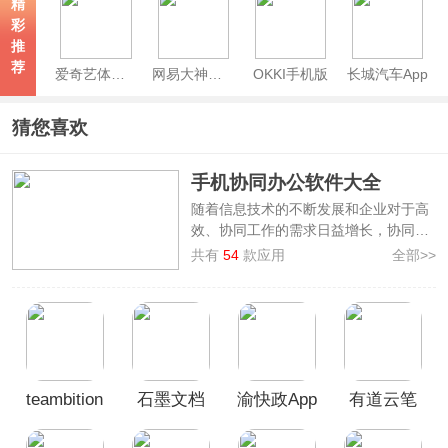
精
彩
推
荐
爱奇艺体育App
网易大神极速版
OKKI手机版
长城汽车App
猜您喜欢
手机协同办公软件大全
随着信息技术的不断发展和企业对于高
效、协同工作的需求日益增长，协同办
公软件成为了企业不可或缺的办公工
共有
54
款应用
全部>>
具。
手机协同办公软件大全
为用户收集了一
些优秀的协同办公app，其中包括
钉
钉、腾讯会议、飞书会议室、网易灵犀
办公、企业微信、石墨文档
等，这些软
件具备任务管理、日程安排、通讯录管
teambition
石墨文档
渝快政App
有道云笔
理、文件共享等功能，支持跨平台协
作，方便用户随时随地进行工作。
手机版
app
记App