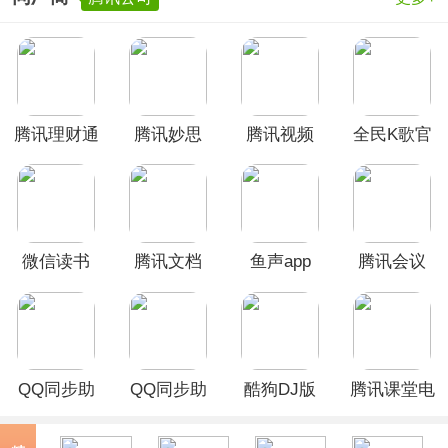
腾讯理财通
腾讯妙思
腾讯视频
全民K歌官
app
App
2026最新版
方正版
微信读书
腾讯文档
鱼声app
腾讯会议
App
app
Rooms控制
器app
QQ同步助
QQ同步助
酷狗DJ版
腾讯课堂电
手App
手官方版
官方版
视版