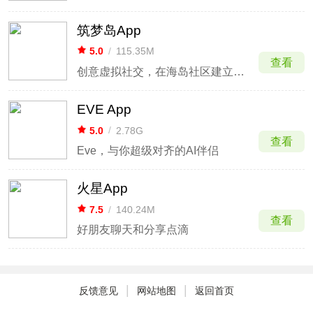
筑梦岛App
5.0
/
115.35M
查看
创意虚拟社交，在海岛社区建立个性小世界。
EVE App
5.0
/
2.78G
查看
Eve，与你超级对齐的AI伴侣
火星App
7.5
/
140.24M
查看
好朋友聊天和分享点滴
|
|
反馈意见
网站地图
返回首页