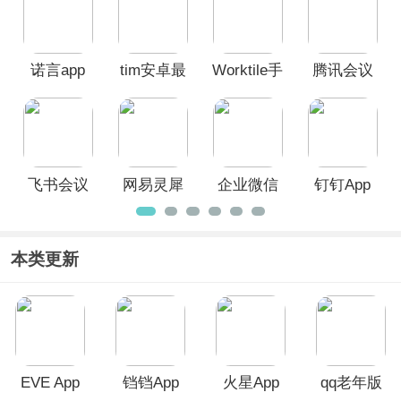
诺言app
tim安卓最
Worktile手
腾讯会议
新版本
机版客户
App
端
飞书会议
网易灵犀
企业微信
钉钉App
室app
办公app
App
本类更新
EVE App
铛铛App
火星App
qq老年版