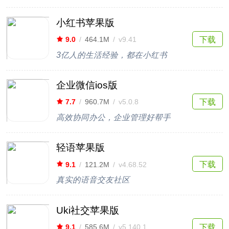
小红书苹果版
下载
9.0
/
464.1M
/
v9.41
3亿人的生活经验，都在小红书
企业微信ios版
下载
7.7
/
960.7M
/
v5.0.8
高效协同办公，企业管理好帮手
轻语苹果版
下载
9.1
/
121.2M
/
v4.68.52
真实的语音交友社区
Uki社交苹果版
下载
9.1
/
585.6M
/
v5.140.1