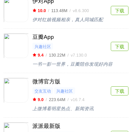
伊对App
下载
10.0
/
113.48M
/
v8.6.300
伊对红娘视频相亲，真人同城匹配
豆瓣App
兴趣社区
下载
9.4
/
130.22M
/
v7.130.0
一书一影一世界，豆瓣陪你发现好内容
微博官方版
交友互动
兴趣社区
下载
9.0
/
223.64M
/
v16.7.4
上微博看明星热点、新闻资讯
派派最新版