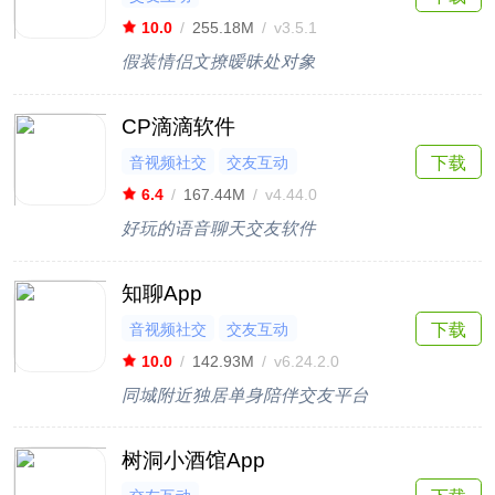
10.0
/
255.18M
/
v3.5.1
假装情侣文撩暧昧处对象
CP滴滴软件
音视频社交
交友互动
下载
6.4
/
167.44M
/
v4.44.0
好玩的语音聊天交友软件
知聊App
音视频社交
交友互动
下载
10.0
/
142.93M
/
v6.24.2.0
同城附近独居单身陪伴交友平台
树洞小酒馆App