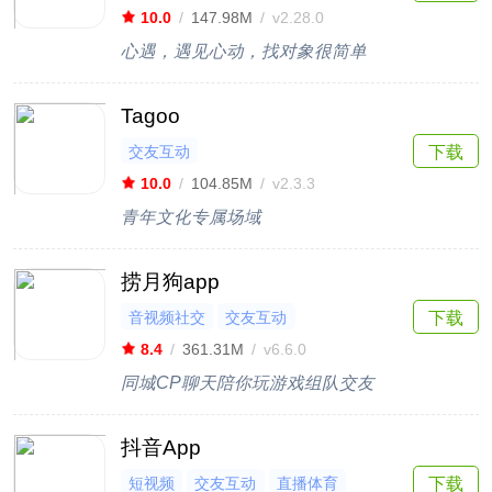
10.0
/
147.98M
/
v2.28.0
心遇，遇见心动，找对象很简单
Tagoo
交友互动
下载
10.0
/
104.85M
/
v2.3.3
青年文化专属场域
捞月狗app
音视频社交
交友互动
下载
8.4
/
361.31M
/
v6.6.0
同城CP聊天陪你玩游戏组队交友
抖音App
短视频
交友互动
直播体育
下载