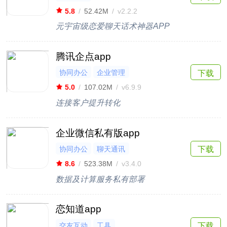
5.8
/
52.42M
/
v2.2.2
元宇宙级恋爱聊天话术神器APP
腾讯企点app
协同办公
企业管理
下载
5.0
/
107.02M
/
v6.9.9
连接客户提升转化
企业微信私有版app
协同办公
聊天通讯
下载
8.6
/
523.38M
/
v3.4.0
数据及计算服务私有部署
恋知道app
交友互动
工具
下载