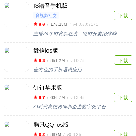
IS语音手机版
音视频社交
下载
8.6
/
175.28M
/
v4.3.5.07171
主播24小时真实在线，随时开麦陪你聊
微信ios版
下载
8.3
/
851.2M
/
v8.0.75
全方位的手机通讯应用
钉钉苹果版
下载
8.7
/
636.7M
/
v8.3.45
AI时代高效协同和企业数字化平台
腾讯QQ ios版
下载
9.2
/
889M
/
v9.3.25