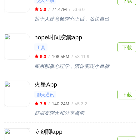
交友互动
下载
5.0
/
74.47M
/
v3.6.0
找个人肆意畅聊心里话，放松自己
hope时间胶囊app
工具
下载
9.3
/
108.55M
/
v3.11.9
应用积极心理学，陪你实现小目标
火星App
聊天通讯
下载
7.5
/
140.24M
/
v5.3.2
好朋友聊天和分享点滴
立刻聊app