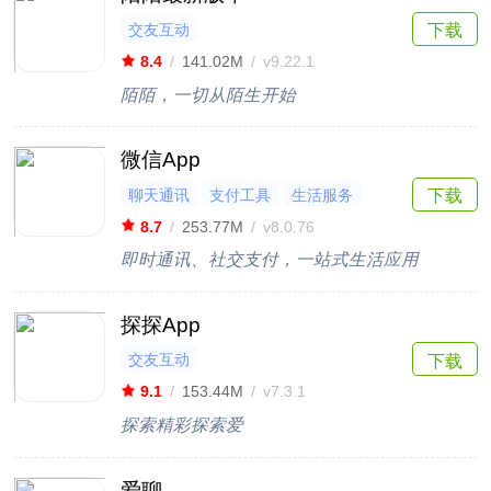
交友互动
下载
8.4
/
141.02M
/
v9.22.1
陌陌，一切从陌生开始
微信App
聊天通讯
支付工具
生活服务
下载
8.7
/
253.77M
/
v8.0.76
即时通讯、社交支付，一站式生活应用
探探App
交友互动
下载
9.1
/
153.44M
/
v7.3.1
探索精彩探索爱
爱聊