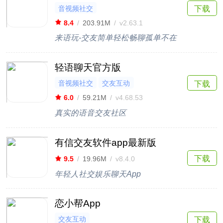
音视频社交
下载
8.4
/
203.91M
/
v2.63.1
来语玩-交友简单轻松畅聊孤单不在
轻语聊天官方版
音视频社交
交友互动
下载
6.0
/
59.21M
/
v4.68.53
真实的语音交友社区
有信交友软件app最新版
下载
9.5
/
19.96M
/
v8.4.0
年轻人社交娱乐聊天App
恋小帮App
交友互动
下载