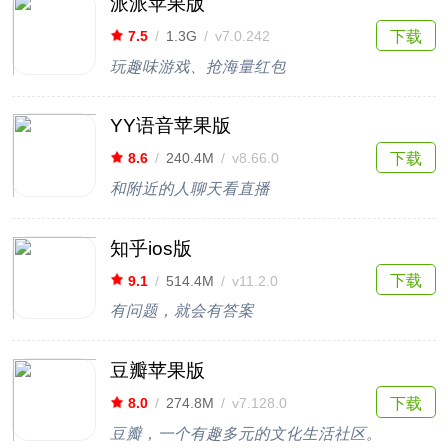
派派苹果版
下载
7.5
/
1.3G
/
v7.0.242
玩趣味游戏、抢海量红包
YY语音苹果版
下载
8.6
/
240.4M
/
v8.66.0
和附近的人聊天看直播
知乎ios版
下载
9.1
/
514.4M
/
v11.2.0
有问题，就会有答案
豆瓣苹果版
下载
8.0
/
274.8M
/
v7.128.0
豆瓣，一个有趣多元的文化生活社区。