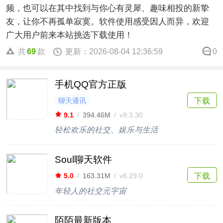
频，也可以在其中找到与你心有灵犀、趣味相投的新挚
友，让你不再孤单寂寞。软件使用感受因人而异，欢迎
广大用户前来本站挑选下载使用！
共
69
款
更新：2026-08-04 12:36:59
0
手机QQ官方正版
聊天通讯
下载
9.1
/
394.46M
/
v9.3.30
轻松欢乐的社交、娱乐与生活
Soul聊天软件
下载
5.0
/
163.31M
/
v6.29.0
年轻人的社交元宇宙
陌陌最新版本