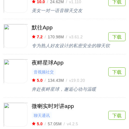
下载
10.0
/
24.62M
/
v1.110
美女一对一语音聊天交友
默往App
下载
7.2
/
170.98M
/
v3.61.2
专为熟人好友设计的私密安全的聊天软
夜畔星球App
音视频社交
下载
5.0
/
134.43M
/
v19.0.20
奔赴夜畔星球，邂逅心动与温暖
微喇实时对讲app
聊天通讯
下载
5.0
/
57.05M
/
v4.2.5