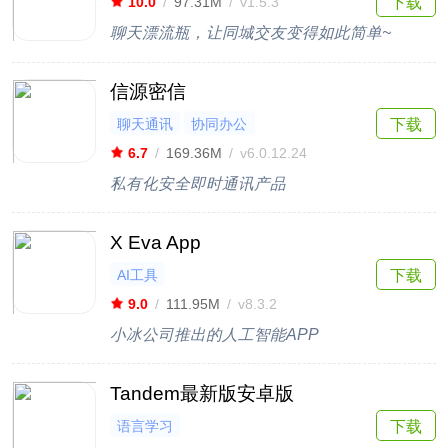
下载
10.0
/
97.31M
/
v1.5.3
聊天漂流瓶，让同城交友变得如此简单~
信源密信
聊天通讯
协同办公
下载
6.7
/
169.36M
/
v6.0.12.24
私有化安全即时通讯产品
X Eva App
AI工具
下载
9.0
/
111.95M
/
v8.3.2
小冰公司推出的人工智能APP
Tandem最新版安卓版
语言学习
下载