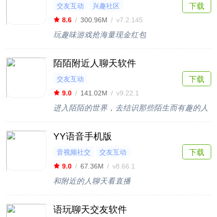
交友互动
兴趣社区
下载
8.6
/
300.96M
/
v7.2.145
玩趣味游戏抢海量现金红包
陌陌附近人聊天软件
交友互动
下载
9.0
/
141.02M
/
v9.22.1
进入陌陌的世界，去结识那些陌生而有趣的人
YY语音手机版
音视频社交
交友互动
下载
9.0
/
67.36M
/
v8.66.1
和附近的人聊天看直播
语玩聊天交友软件