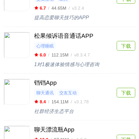
6.7
/
44.65M
/
v3.2.4
提高恋爱聊天技巧的APP
松果倾诉语音通话APP
心理睡眠
下载
6.0
/
112.15M
/
v8.3.4.7
1对1极速体验情感与心理咨询
铛铛App
聊天通讯
交友互动
下载
8.4
/
154.11M
/
v3.1.78
社群经济生态平台
聊天漂流瓶App