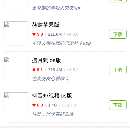
更有趣的年轻人交友app
赫兹苹果版
下载
9.3
/
211.6M
/
v4.8.9
年轻人都在玩的恋爱社交app
捞月狗ios版
下载
9.1
/
715.4M
/
v6.6.0
连麦交友恋爱聊天
抖音短视频ios版
下载
8.3
/
1.4G
/
v39.7.0
抖音，记录美好生活