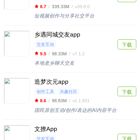
8.7
/
339.33M
/
v39.8.0
短视频创作与分享社交平台
乡遇同城交友app
交友互动
下载
9.5
/
98.33M
/
v7.1.2
本地老乡聊天交友
造梦次元app
创作工具
兴趣社区
下载
8.6
/
98.83M
/
v1.1.931
国民原创互动/创作/表达的AI内容平台
文撩App
交友互动
下载