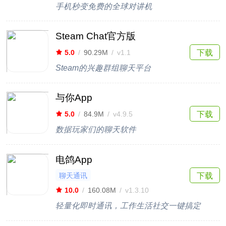
手机秒变免费的全球对讲机
Steam Chat官方版
下载
5.0
/
90.29M
/
v1.1
Steam的兴趣群组聊天平台
与你App
下载
5.0
/
84.9M
/
v4.9.5
数据玩家们的聊天软件
电鸽App
聊天通讯
下载
10.0
/
160.08M
/
v1.3.10
轻量化即时通讯，工作生活社交一键搞定