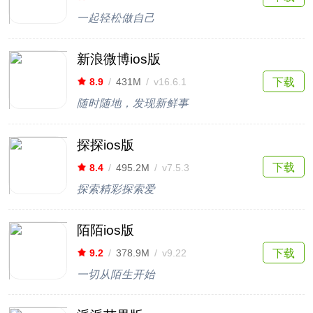
一起轻松做自己
新浪微博ios版
下载
8.9
/
431M
/
v16.6.1
随时随地，发现新鲜事
探探ios版
下载
8.4
/
495.2M
/
v7.5.3
探索精彩探索爱
陌陌ios版
下载
9.2
/
378.9M
/
v9.22
一切从陌生开始