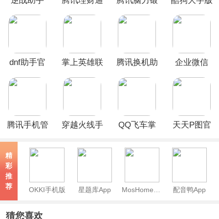
逆战助手
腾讯理财通
腾讯脑力锻
酷狗大字版
app
app
炼App
dnf助手官
掌上英雄联
腾讯换机助
企业微信
方app
盟App
手app
App
腾讯手机管
穿越火线手
QQ飞车掌
天天P图官
家App
游助手app
上飞车助手
方App
精
彩
推
荐
OKKI手机版
星题库App
MosHome官方版
配音鸭App
猜您喜欢