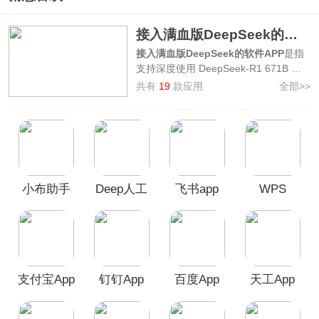
接入满血版DeepSeek的软件APP
接入满血版DeepSeek的软件APP
是指
支持深度使用 DeepSeek-R1 671B 满
血版大模型的软件应用，能够最大化发
共有
19
款应用
全部>>
挥DeepSeek大模型的能力，具备深度
思考和联网搜索的功能，通过使用这类
软件能够很好地解决DeepSeek频繁服
务器繁忙的尴尬。
3322软件站为了方便广大用户更快地找
到相关需求软件，整理制作了
接入满血
小布助手
Deep人工
飞书app
WPS
版DeepSeek的软件APP合集
，其中包
含如
纳米AI搜索APP、腾讯元宝APP、
app最新
智能AI
Office app
百度APP、天工AI助手APP、秘塔AI搜
手机版
索APP
等手机软件，欢迎广大用户前来
本站免费下载使用！
支付宝App
钉钉App
百度App
天工App