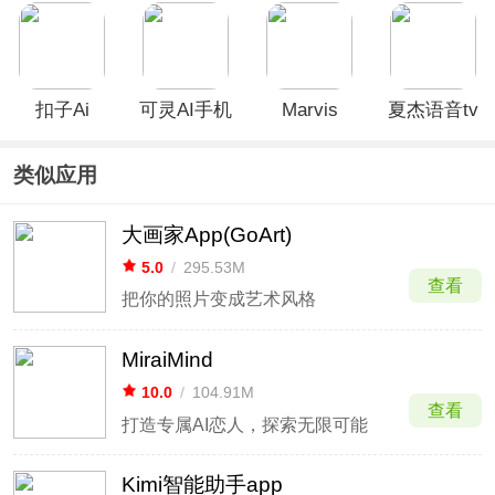
App
扣子Ai
可灵AI手机
Marvis
夏杰语音tv
版
版
类似应用
大画家App(GoArt)
5.0
/
295.53M
查看
把你的照片变成艺术风格
MiraiMind
10.0
/
104.91M
查看
打造专属AI恋人，探索无限可能
Kimi智能助手app