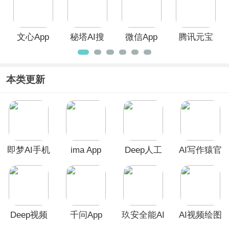
文心App
秘塔AI搜
微信App
腾讯元宝
索App
App
本类更新
即梦AI手机
ima App
Deep人工
AI写作猿官
版
智能AI
方版
Deep视频
千问App
玖安全能AI
AI视频绘图
生成AI
助手APP
写作精灵