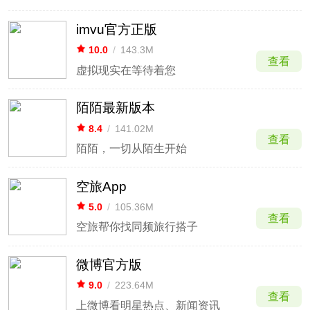
imvu官方正版
10.0
/
143.3M
查看
虚拟现实在等待着您
陌陌最新版本
8.4
/
141.02M
查看
陌陌，一切从陌生开始
空旅App
5.0
/
105.36M
查看
空旅帮你找同频旅行搭子
微博官方版
9.0
/
223.64M
查看
上微博看明星热点、新闻资讯