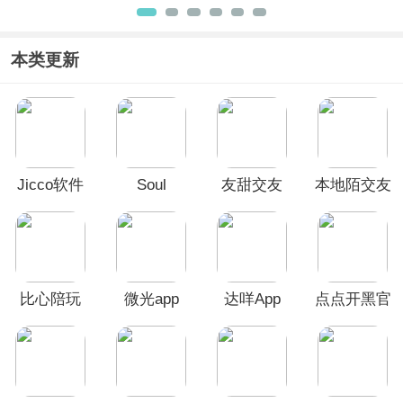
版本
方正版
本类更新
Jicco软件
Soul
友甜交友
本地陌交友
官方正版
App
app
比心陪玩
微光app
达咩App
点点开黑官
app
方版