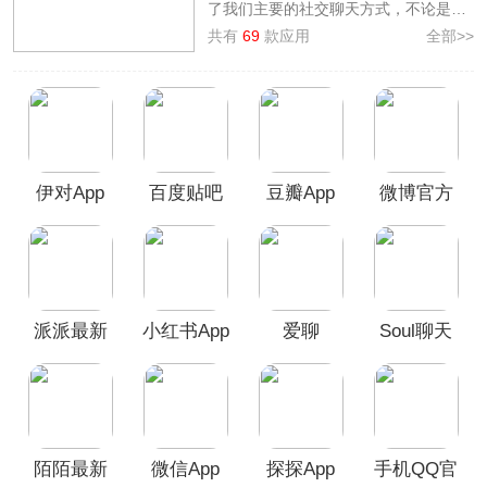
了我们主要的社交聊天方式，不论是生
活还是工作都离不开聊天软件。为此，
共有
69
款应用
全部>>
本站专门整理了
聊天软件大全
，除了大
家熟知的QQ、微信之外，还有如
Soul、陌陌、探探等多款优质免费聊天
软件，通过它们大家可以随意和朋友聊
天、打视频，也可以在其中找到与你心
有灵犀、趣味相投的新挚友，让你不再
伊对App
百度贴吧
豆瓣App
微博官方
孤单寂寞。软件使用感受因人而异，欢
迎广大用户前来本站挑选下载使用！
app
版
派派最新
小红书App
爱聊
Soul聊天
版
软件
陌陌最新
微信App
探探App
手机QQ官