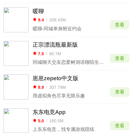
暖聊
9.4
/
208.43M
查看
暖聊-同城单身附近约会
正宗漂流瓶最新版
7.5
/
80.7M
查看
同城聊天交友恋爱树洞语聊陌生人社交
崽崽zepeto中文版
8.9
/
307.79M
查看
用虚拟角色尽享无限乐趣
东东电竞App
5.0
/
180.5M
查看
上东东电竞，找专属游戏陪练