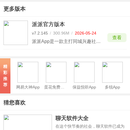
更多版本
派派官方版本
v7.2.145
/
300.96M
/
2026-05-24
查看
派派App是一款主打同城兴趣社交娱乐软件，通过话题聊吧、同城匹配、线上互动及线下聚会等方式，帮助用户基于旅游、二次元、美妆等共同爱好结识朋友。平台支持动态分享、语音通话及兴趣群聊，致力于打造真实、温暖的年轻化社交社区，让陌生人在互动中逐渐熟悉。
精
彩
推
荐
网易大神App
蛋花免费小说App
保益悦听App
多锐App
猜您喜欢
聊天软件大全
在这个快节奏的社会，聊天软件已成为