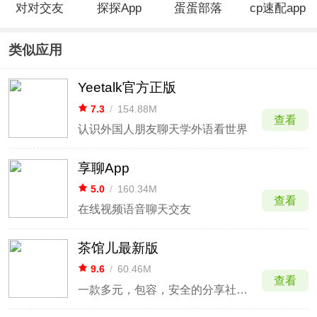
对对交友
探探App
蛋蛋部落
cp速配app
App
app
类似应用
Yeetalk官方正版
7.3
/
154.88M
查看
认识外国人朋友聊天学外语看世界
享聊App
5.0
/
160.34M
查看
在线视频语音聊天交友
茶馆儿最新版
9.6
/
60.46M
查看
一款多元，包容，安全的分享社交平台