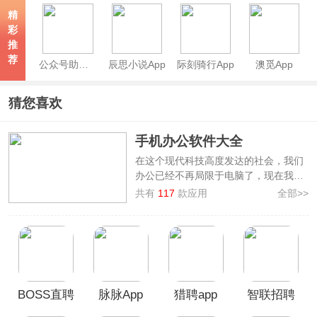
精
彩
推
荐
公众号助手App
辰思小说App
际刻骑行App
澳觅App
猜您喜欢
手机办公软件大全
在这个现代科技高度发达的社会，我们
办公已经不再局限于电脑了，现在我们
在手机上也能够进行办公了。手机办公
共有
117
款应用
全部>>
软件恰好解决了上述问题，不再受地
域、时间的限制，让用户可以随时随地
办公，极大的提高了工作效率。我们的
很多事情都可以在手机上完成，开会、
收发邮件，处理文档等。
手机办公软件大全
为广大网友提供了主
BOSS直聘
脉脉App
猎聘app
智联招聘
流办公、视频会议、办公文档、笔记、
求职招聘、云储存等类别软件，其中就
App
app