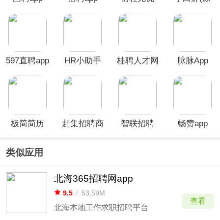
51Job
台州人力
网)
597直聘app
HR小助手
桂聘人才网
脉脉App
APP
app
极简简历
赶集招聘商
智联招聘
畅赞app
家版
app
类似应用
北海365招聘网app
9.5
/
53.59M
查看
北海本地工作求职招聘平台