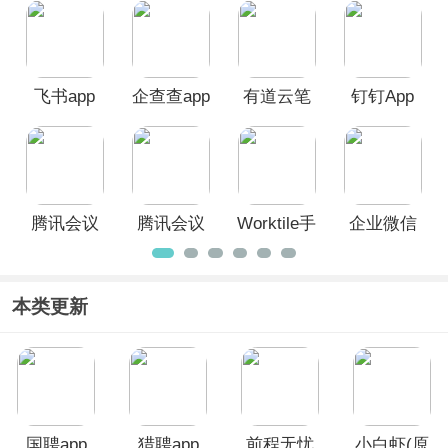
有咱们熟知的企业微信、钉钉、腾讯会
议、wps office、boss直聘、Xmind思
维导图等等多款好用的手机办公软件，
希望对你有一定的帮助，欢迎广大用户
前来本站下载使用！
飞书app
企查查app
有道云笔
钉钉App
记App
腾讯会议
腾讯会议
Worktile手
企业微信
Rooms
App
机版客户
App
端
本类更新
国聘app
猎聘app
前程无忧
小白虾(原