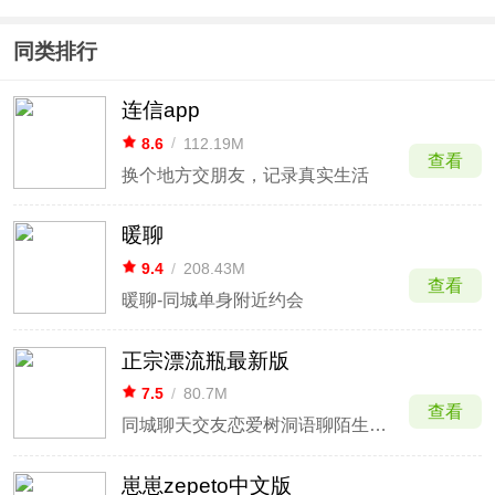
同类排行
连信app
8.6
/
112.19M
查看
换个地方交朋友，记录真实生活
暖聊
9.4
/
208.43M
查看
暖聊-同城单身附近约会
正宗漂流瓶最新版
7.5
/
80.7M
查看
同城聊天交友恋爱树洞语聊陌生人社交
崽崽zepeto中文版