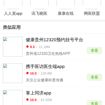
人人宠app
讯飞晓医
康康在线
网医联盟
官方最新版
APP
App
app
类似应用
健康贵州12320预约挂号平台
9.3
/
11.18M
查看
贵州省12320卫生热线APP
携手医访医生端app
10.0
/
120.8M
查看
关注公众健康科普传播
掌上同济app
10.0
/
61.92M
查看