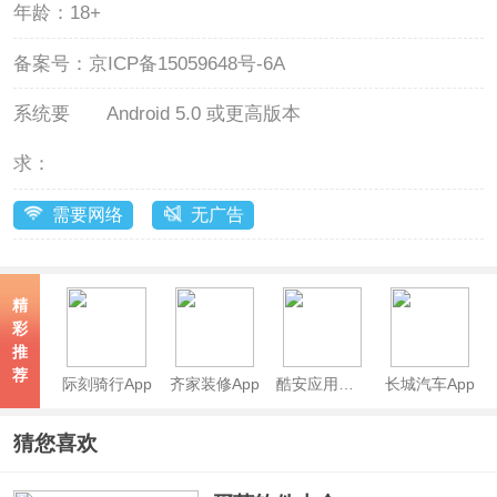
年龄：
18+
备案号：
京ICP备15059648号-6A
系统要
Android 5.0 或更高版本
求：
需要网络
无广告
精
彩
推
荐
际刻骑行App
齐家装修App
酷安应用商店app
长城汽车App
猜您喜欢