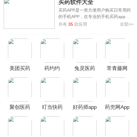
买药软件大全
买药APP是一类方便用户购买日常用药
的手机APP，在专业的手机买药app上
用户动动手指就可以购买到你所需要的
共有
35
款应用
全部>>
药品，操作非常简单，方便用户发现周
围药店和购药优惠信息，为广大用户提
供专业、便捷的购药服务。
本站特地整理制作了
买药软件大全
，为
大家汇集了
京东健康、药兜网、掌上药
店、1药网、药师帮
等好用靠谱的手机
美团买药
药约约
兔灵医药
常青藤网
买药软件，让您的生活变得更加便捷，
欢迎前来本站挑选下载使用。
app
APP
app
上药店
APP
聚创医药
叮当快药
好药师app
药兜网App
网app
app