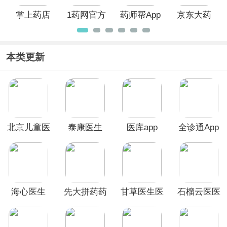
掌上药店
1药网官方
药师帮App
京东大药
app官方版
正版
房网上药
店官方版
本类更新
北京儿童医
泰康医生
医库app
全诊通App
院App
海心医生
先大拼药药
甘草医生医
石榴云医医
app
app
生版
生版