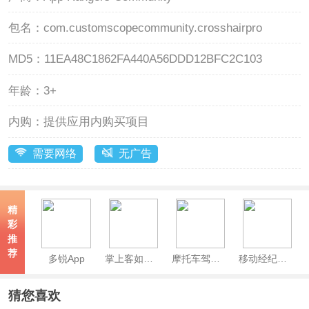
包名：
com.customscopecommunity.crosshairpro
MD5：
11EA48C1862FA440A56DDD12BFC2C103
年龄：
3+
内购：
提供应用内购买项目
需要网络
无广告
精
彩
推
荐
多锐App
掌上客如云App
摩托车驾考app
移动经纪人App
猜您喜欢