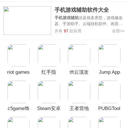
手机游戏辅助软件大全
手机游戏辅助
涉及很多类型，游戏修改
器、手游助手、云端挂机软件、画质修
改器等都属于手机游戏辅助！一款好的
共有
97
款应用
全部>>
手机游戏辅助工具为玩家带来极佳的游
戏体验，想了解的玩家可以参考本站为
大家整理的
手机游戏辅助软件大全
，里
面包含准星助手、可乐助手、红手指
app、pubgtool等许多手机游戏辅助
app，如有需要的玩家可自行下载使
riot games
红手指
tft云顶攻
Jump App
用。
拳头游戏
略助手官
app官方版
方版
c5game饰
Steam安卓
王者营地
PUBGTool
品交易软
手机版
手机版
官方正版
件