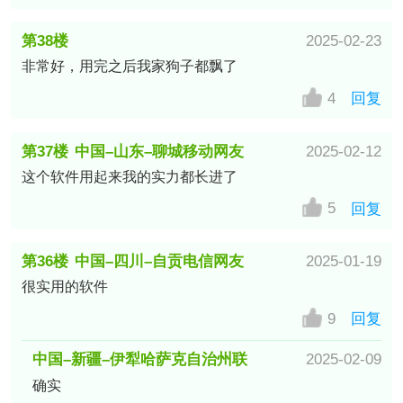
第38楼
2025-02-23
非常好，用完之后我家狗子都飘了
中国–河南–驻马店移动网友
4
回复
第37楼
中国–山东–聊城移动网友
2025-02-12
这个软件用起来我的实力都长进了
5
回复
第36楼
中国–四川–自贡电信网友
2025-01-19
很实用的软件
9
回复
中国–新疆–伊犁哈萨克自治州联
2025-02-09
确实
通网友