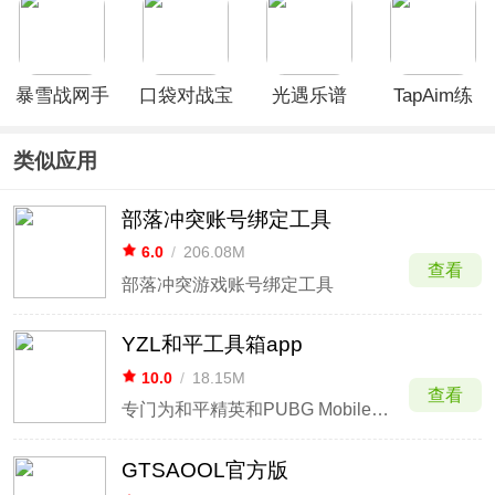
暴雪战网手
口袋对战宝
光遇乐谱
TapAim练
机客户端国
典app
App
枪APP
际服App
类似应用
部落冲突账号绑定工具
6.0
/
206.08M
查看
部落冲突游戏账号绑定工具
YZL和平工具箱app
10.0
/
18.15M
查看
专门为和平精英和PUBG Mobile游戏玩家开发的画质助手
GTSAOOL官方版