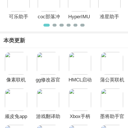
可乐助手
coc部落冲
HyperIMU
准星助手
官方最新
突助手官
官方正版
版
方版
本类更新
像素联机
gg修改器官
HMCL启动
蒲公英联机
2026最新版
方正版
器手机版
app
顽皮兔app
游戏翻译助
Xbox手柄
墨将助手官
手
手机app
方版