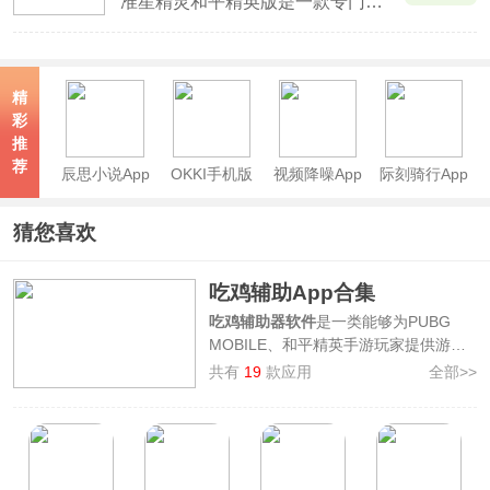
准星精灵和平精英版是一款专门为吃鸡玩家提供屏幕准星的辅助软件。该软件可以给玩和平精英等射击游戏的玩家屏幕提供一个默认的准星，这个准星并不是内置在游戏中的，而是在用户的屏幕最上方显示，需要玩家开启悬浮窗置顶功能，有点类似于用户看视频的时候后台播放，并不属于游戏外挂行为。
精
彩
推
荐
辰思小说App
OKKI手机版
视频降噪App
际刻骑行App
猜您喜欢
吃鸡辅助App合集
吃鸡辅助器软件
是一类能够为PUBG
MOBILE、和平精英手游玩家提供游戏
辅助功能的神器软件，包含画质修改、
共有
19
款应用
全部>>
准星辅助瞄准等功能，通过软件可以一
定程度提升玩家的游玩体验。3322软件
下载站整理制作了吃鸡辅助App合集，
其中包含了
PUBGTool、准星助手、
GFX画质修改器、芝麻准星怪兽、万能