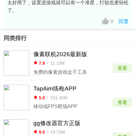
太好用了，设置进游戏就可以有一个准星，打狙也更轻松
了。
0
回复
同类排行
像素联机2026最新版
7.9
/
11.13M
查看
免费的像素游戏盒子工具
TapAim练枪APP
5.0
/
331.26M
查看
移动端FPS靶场APP
gg修改器官方正版
9.0
/
19.72M