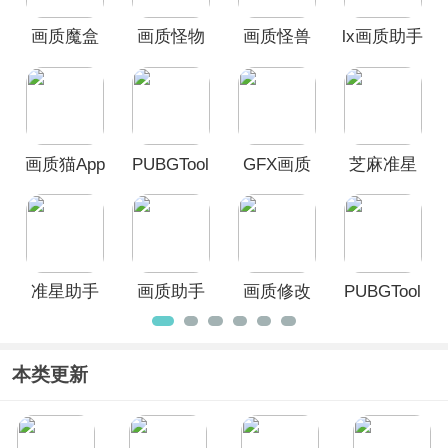
吃鸡变声器
等软件，这些吃鸡辅助器提
画质魔盒
画质怪物
画质怪兽
lx画质助手
供了画质辅助、准星辅助、语音包等功
能，欢迎广大用户前来本站免费下载使
App
和平精英
官方正版
用！
版
画质猫App
PUBGTool
GFX画质
芝麻准星
Pro版
修改器
怪兽官方
版
准星助手
画质助手
画质修改
PUBGTool
官方正版
助手app
官方正版
本类更新