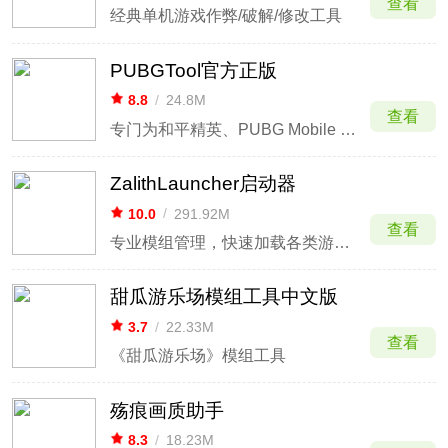
查看
经典单机游戏作弊/破解/修改工具
PUBGTool官方正版
8.8
/
24.8M
查看
专门为和平精英、PUBG Mobile 玩家开发的画质助手！
ZalithLauncher启动器
10.0
/
291.92M
查看
专业模组管理，快速加载各类游戏包。
甜瓜游乐场模组工具中文版
3.7
/
22.33M
查看
《甜瓜游乐场》模组工具
殇痕画质助手
8.3
/
18.23M