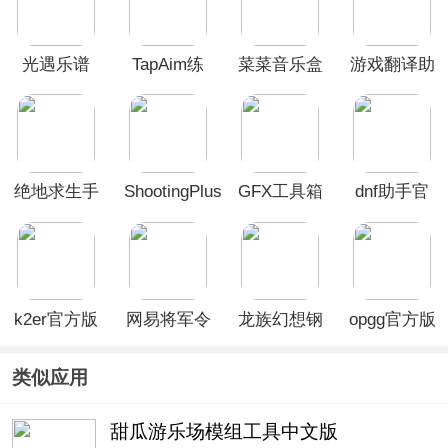
光遇乐谱
TapAim练
菜菜音乐盒
游戏翻译助
App
枪APP
app
手
绝地求生手
ShootingPlus
GFX工具箱
dnf助手官
游画质助手
App
画质助手
方app
k2er官方版
网易将军令
龙族幻想钢
opgg官方版
App
琴助手
类似应用
甜瓜游乐场模组工具中文版