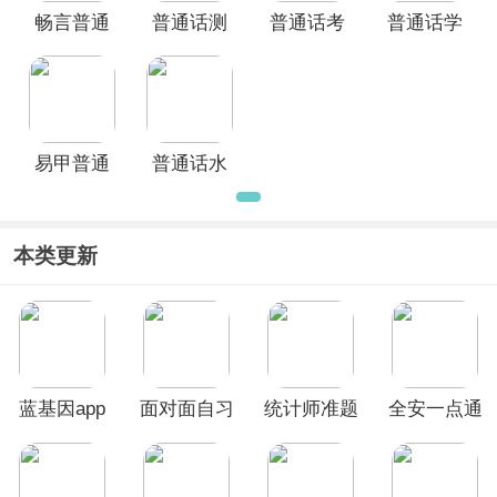
畅言普通
普通话测
普通话考
普通话学
话app
试app
试app
习App
易甲普通
普通话水
话app
平测试app
本类更新
蓝基因app
面对面自习
统计师准题
全安一点通
室App
库app
App