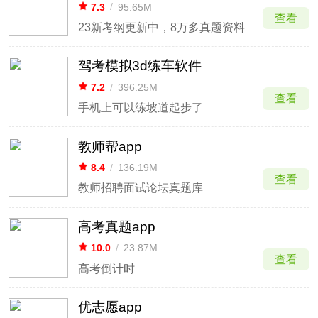
7.3
/
95.65M
查看
23新考纲更新中，8万多真题资料
驾考模拟3d练车软件
7.2
/
396.25M
查看
手机上可以练坡道起步了
教师帮app
8.4
/
136.19M
查看
教师招聘面试论坛真题库
高考真题app
10.0
/
23.87M
查看
高考倒计时
优志愿app