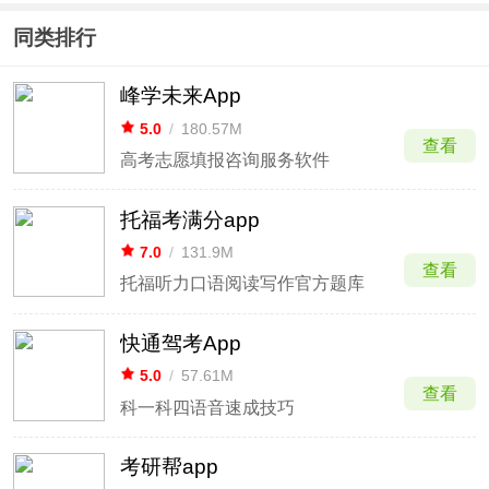
同类排行
峰学未来App
5.0
/
180.57M
查看
高考志愿填报咨询服务软件
托福考满分app
7.0
/
131.9M
查看
托福听力口语阅读写作官方题库
快通驾考App
5.0
/
57.61M
查看
科一科四语音速成技巧
考研帮app