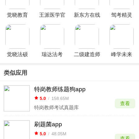
觉晓教育
王派医学官
新东方在线
驾考精灵
app
方版
App
app
觉晓法硕
瑞达法考
二级建造师
峰学未来
app
app
准题库
App
类似应用
特岗教师练题狗app
5.0
/
158.65M
查看
特岗教师考试真题库
刷题菌app
5.0
/
48.05M
查看