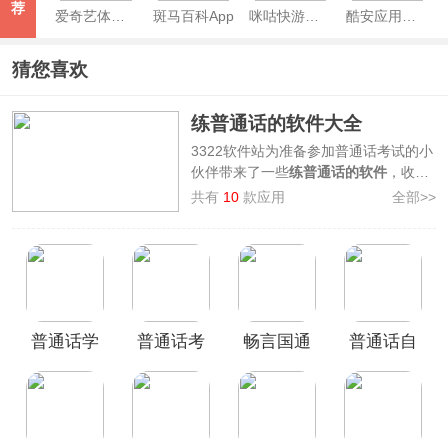
荐
爱奇艺体育App
斑马百科App
咪咕快游官方正版
酷安应用商店app
猜您喜欢
练普通话的软件大全
3322软件站为准备参加普通话考试的小
伙伴带来了一些
练普通话的软件
，收录
了
普通话水平测试、普通话考试、普通
共有
10
款应用
全部>>
话学习、易甲普通话
等软件，拥有海量
字库、词库、文章、测试题和线上课
程，还能测试和纠正大家普通话的发音
和口语，让你说一口流利又标准的普通
话，轻轻松松拿到普通话等级证书。有
些软件还有学习社区板块，与千万同学
普通话学
普通话考
畅言国通
普通话自
一起交流分享经验，有需要的小伙伴欢
迎前来本站免费下载使用！
习测试App
试通app
官方版
考王App