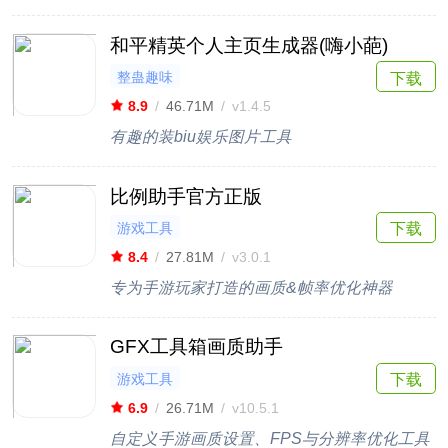
和平精英个人主页生成器(嗨小葩)
整蛊趣味
下载
8.9
/
46.71M
/
v1.4.5
有趣的装biu娱乐图片工具
比例助手官方正版
游戏工具
下载
8.4
/
27.81M
/
v3.0.1
专为手游玩家打造的画质&帧率优化神器
GFX工具箱画质助手
游戏工具
下载
6.9
/
26.71M
/
v10.5.1
自定义手游画质设置、FPS与分辨率优化工具