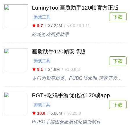
LumnyTool画质助手120帧官方正版
下载
游戏工具
9.7
/
37.24M
/
v8.0 23.1.11
吃鸡游戏画质助手
画质助手120帧安卓版
游戏工具
下载
9.1
/
24.8M
/
v1.0.8.8
专门为和平精英、PUBG Mobile 玩家开发的画质助手！
PGT+吃鸡手游优化器120帧app
游戏工具
下载
10.0
/
6.88M
/
v0.25.8
PUBG手游图像画质优化辅助软件