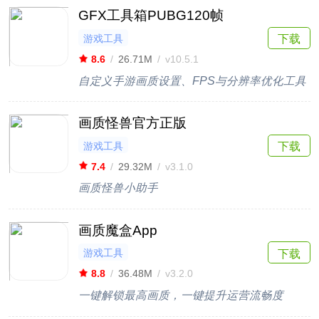
GFX工具箱PUBG120帧
游戏工具
下载
8.6
/
26.71M
/
v10.5.1
自定义手游画质设置、FPS与分辨率优化工具
画质怪兽官方正版
游戏工具
下载
7.4
/
29.32M
/
v3.1.0
画质怪兽小助手
画质魔盒App
游戏工具
下载
8.8
/
36.48M
/
v3.2.0
一键解锁最高画质，一键提升运营流畅度