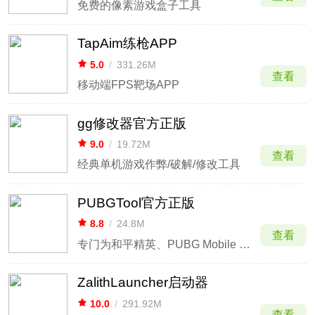
免费的像素游戏盒子工具
TapAim练枪APP
5.0
/
331.26M
查看
移动端FPS靶场APP
gg修改器官方正版
9.0
/
19.72M
查看
经典单机游戏作弊/破解/修改工具
PUBGTool官方正版
8.8
/
24.8M
查看
专门为和平精英、PUBG Mobile 玩家开发的画质助手！
ZalithLauncher启动器
10.0
/
291.92M
查看