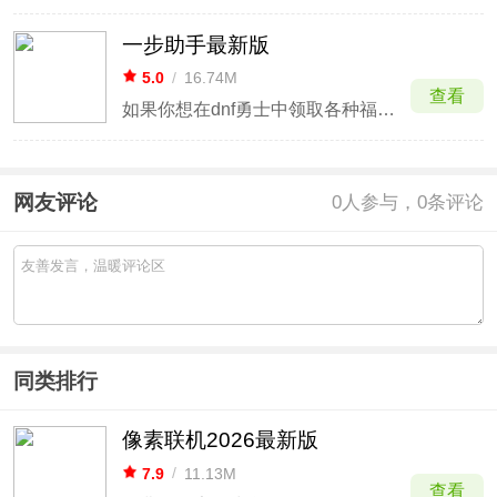
一步助手最新版
5.0
/
16.74M
查看
如果你想在dnf勇士中领取各种福利资源，那么不妨来试试一步助手最新版，这是一款小巧便捷的dnf游戏辅助工具，软件主要功能就是帮你一键了解游戏活动，领取福利礼包，同时还提供了查询、资讯、社区等多个板块的内容，可以说非常全面了！
网友评论
0
人参与，0条评论
同类排行
像素联机2026最新版
7.9
/
11.13M
查看