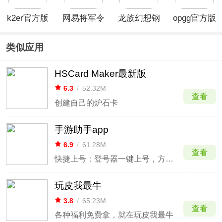
k2er官方版
网易将军令
龙族幻想钢
opgg官方版
App
琴助手
类似应用
HSCard Maker最新版
6.3
/
52.32M
查看
创建自己的炉石卡
手游助手app
6.9
/
61.28M
查看
快捷上号：登号器一键上号，方便快捷
玩皮我最牛
3.8
/
65.23M
查看
各种福利免费拿，就在玩皮我最牛