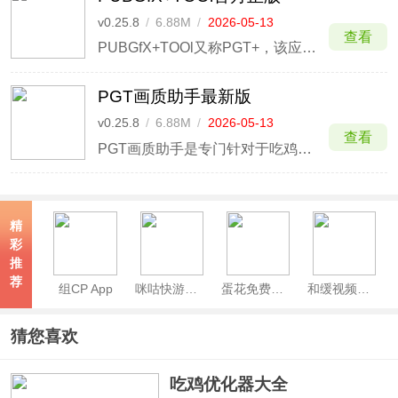
v0.25.8
/
6.88M
/
2026-05-13
查看
PUBGfX+TOOl又称PGT+，该应用是专为PUBG手游所打造的一款游戏优化应用，通过它玩家们不仅可以解锁HDR图形和极限FPS90-120帧等级，而且还可以提高游戏的画面质量与分辨率，以此来提高玩家的pubg手游体验感。
PGT画质助手最新版
v0.25.8
/
6.88M
/
2026-05-13
查看
PGT画质助手是专门针对于吃鸡手游的一款游戏图像优化辅助软件，拥有着自定义设置、90FPS帧率、120FPS帧率、音质增强、图形渲染优化、游戏空间优化等功能，并且完美与当前pubg各种版本完全兼容，覆盖了1000种不同设备的图像与性能设置。
精
彩
推
荐
组CP App
咪咕快游官方正版
蛋花免费小说App
和缓视频医生app
猜您喜欢
吃鸡优化器大全