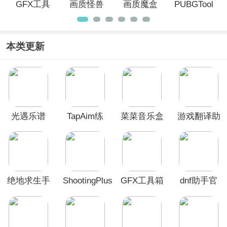
GFX工具
画质怪兽
画质魔盒
PUBGTool
箱
官方正版
App
官方正版
PUBG120
帧
本类更新
光遇乐谱
TapAim练
菜菜音乐盒
游戏翻译助
App
枪APP
app
手
绝地求生手
ShootingPlus
GFX工具箱
dnf助手官
游画质助手
App
画质助手
方app