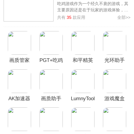
吃鸡游戏作为一个经久不衰的游戏，其
主要原因还是在于玩家的游戏体验，游
戏体验最重要的就是流畅性与画质，如
共有
35
款应用
全部>>
果想要在吃鸡手游中获得一场极致的游
戏，那么一款好用的吃鸡优化器是必不
可少的，3322软件站为大家排忧解难，
在这里准备了众多
吃鸡优化器
供玩家免
费下载，有热门且深受玩家喜爱的
pubgtool、小众但实用的游戏魔盒
画质管家
PGT+吃鸡
和平精英
光环助手
app、支持120帧的GFX工具箱app等
等，这些吃鸡优化器工具能大大提升吃
App
手游优化
画质助手
App官方版
鸡玩家的游戏体验，欢迎有需要的小伙
器120帧
120帧
伴来此下载体验！
app
AK加速器
画质助手
LumnyTool
游戏魔盒
手机版
120帧安卓
画质助手
App最新版
版
120帧官方
正版