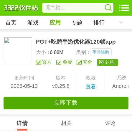
首页
游戏
应用
专题
排行
PGT+吃鸡手游优化器120帧app
大小：
6.88M
类别：
手游辅助
官方
免费
安全
纠错
更新时间
版本
权限
系统
2026-05-13
v0.25.8
Android
查看
立
即下
载
详情
相关
评论