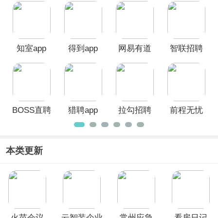
拉雅等，职场交流类app有脉脉、知识
星球等，效率工具类有xmind思维导
图、wps office等，工作管理类有番茄
Todo、扫描全能王等。 更多职场必备
软件还在持续补充中，如果您对于该合
知室app
得到app
网易有道
智联招聘
集有更好的建议，欢迎您在评论区留言
词典App
app
反馈！
BOSS直聘
猎聘app
拉勾招聘
前程无忧
App
app
51Job鸿蒙
版
本类更新
火苗会议
云智装企业
常州应急
看房日记