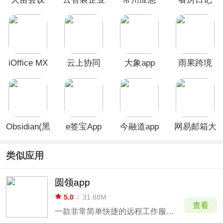
app
版App
app
app
iOffice MX
云上协同
大象app
雨果跨境
App
app
app
Obsidian(黑
e签宝App
今融道app
网易邮箱大
曜石笔记)
师手机版
安卓版
类似应用
圆领app
5.0
/
31.88M
查看
一款非常简单快捷的远程工作服务平台