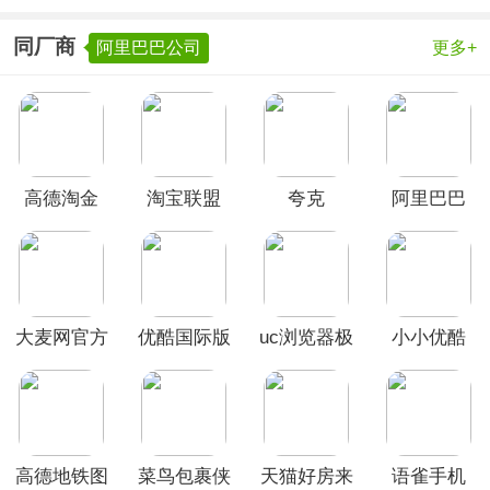
同厂商
阿里巴巴公司
更多+
高德淘金
淘宝联盟
夸克
阿里巴巴
App
app
app
大麦网官方
优酷国际版
uc浏览器极
小小优酷
订票App
App
速版App
App
高德地铁图
菜鸟包裹侠
天猫好房来
语雀手机