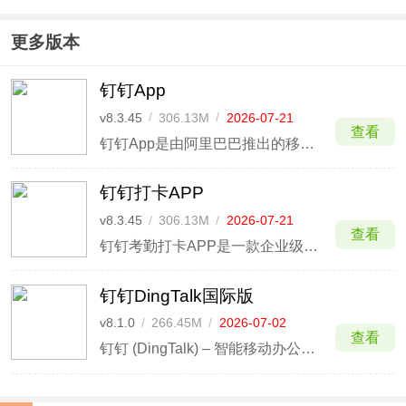
app
app最新版
客app
app
本
更多版本
钉钉App
v8.3.45
/
306.13M
/
2026-07-21
查看
钉钉App是由阿里巴巴推出的移动办公平台，适用于企业沟通与团队协作场景，支持即时消息、企业通讯录及多端同步使用，帮助提升日常办公效率。手机钉钉软件提供单聊、群聊及消息已读状态显示等功能，便于团队高效沟通与信息确认。
钉钉打卡APP
v8.3.45
/
306.13M
/
2026-07-21
查看
钉钉考勤打卡APP是一款企业级的免费通讯办公学习软件。用户可以在企业、公司之中使用该平台进行交流沟通，不管你是在PC上工作，还是外出出差，只要使用平台就能够让消息转瞬即达。
钉钉DingTalk国际版
v8.1.0
/
266.45M
/
2026-07-02
查看
钉钉 (DingTalk) – 智能移动办公首选，阿里巴巴旗下软件。钉钉，是阿里巴巴集团打造的一个企业级协同办公和应用开发平台，帮助数千万企业降低沟通、协同、管理成本，提升办公效率，实现组织数字化和业务数字化，帮助未来组织释放数字生产力。