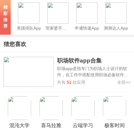
精
彩
推
荐
美团排队App
管家婆手机版
申通快递App
测测达人App
猜您喜欢
职场软件app合集
职场app是指专门为职场人士设计的软
件，在工作中搭配使用职场必备软件，
能够让您的工作效率显著提升、提升自
共有
51
款应用
全部>>
我价值。因大家对职场类app的需求不
同，本站整理制作了
职场软件app合
集
，将职场软件分为
求职招聘类、自我
提升类、职场交流类、效率工具类、工
作管理类
五大板块，以便大家按需挑
选。
混沌大学
喜马拉雅
云端学习
极客时间
求职招聘类app有boss直聘、智联招聘
等，自我提升类app有混沌大学、喜马
app
App
App官方版
app