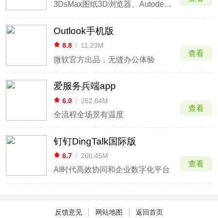
3DsMax图纸3D浏览器、Autodesk看图
Outlook手机版
8.8
/
11.23M
查看
微软官方出品，无缝办公体验
爱服务兵端app
6.0
/
262.64M
查看
全流程全场景有温度
钉钉DingTalk国际版
6.7
/
266.45M
查看
AI时代高效协同和企业数字化平台
|
|
反馈意见
网站地图
返回首页