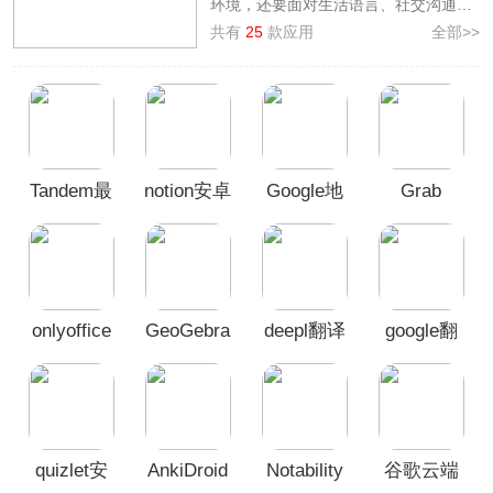
环境，还要面对生活语言、社交沟通、
文化差异等多重挑战。为了解决此问
共有
25
款应用
全部>>
题，3322软件站整理了
留学生必备
APP
，从【学习与效率】、【生活与出
行】、【金融与购物】 三大核心场景出
发，精挑细选每一款应用。它们将成为
你课堂上的“神队友”、生活中的“活地
图”、购物时的“省钱利器”，全方位助力
Tandem最
notion安卓
Google地
Grab
你横扫障碍，快速适应并享受精彩的留
学生活！
新版安卓
版
图手机版
版
onlyoffice
GeoGebra
deepl翻译
google翻
中文手机
几何手机
器官方版
译app
版
版
quizlet安
AnkiDroid
Notability
谷歌云端