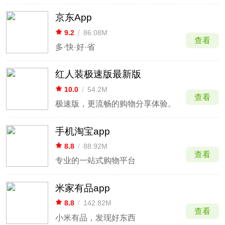
京东App
9.2
/
86.08M
查看
多·快·好·省
红人装极速版最新版
10.0
/
54.2M
查看
极速版，更流畅的购物分享体验。
手机淘宝app
8.8
/
88.92M
查看
专业的一站式购物平台
米家有品app
8.8
/
142.82M
查看
小米有品，发现好东西