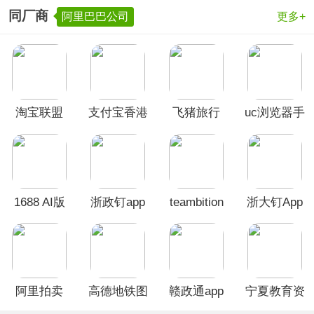
同厂商
阿里巴巴公司
更多+
淘宝联盟
支付宝香港
飞猪旅行
uc浏览器手
app
版
App
机版
app(AlipayHK)
1688 AI版
浙政钉app
teambition
浙大钉App
手机版
阿里拍卖
高德地铁图
赣政通app
宁夏教育资
app
app
源公共服务