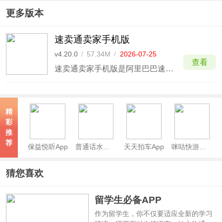
软件
更多版本
速卖通卖家手机版
v4.20.0
/
57.34M
/
2026-07-25
查看
速卖通卖家手机版是阿里巴巴速卖通平台推出的跨境电商卖家管理工具，支持卖家在移动端进行店铺运营管理、订单处理及商品维护等操作。用户可通过速卖通卖家App查看店铺订单与待办事项，并进行商品管理，包括价格调整、库存更新以及SKU信息查看等操作。
精
彩
推
荐
保益悦听App
普通话水平测试app
天天拍车App
咪咕快游官方正版
猜您喜欢
留学生必备APP
作为留学生，你不仅要适应全新的学习