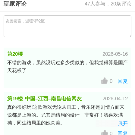
玩家评论
47
人参与，20条评论
第20楼
2026-05-16
不错的游戏，虽然没玩过多少类似的，但我觉得算是国产
中国–天津–天津–滨海新区联通网
天花板了
友
0
回复
第19楼
中国–江西–南昌电信网友
2026-04-12
真的很好玩!这款游戏无论从画工，音乐还是剧情方面来
说都是上游的。尤其是结局的设计，非常好！我喜欢满
穗，同生结局里的她真美。
展开
0
回复