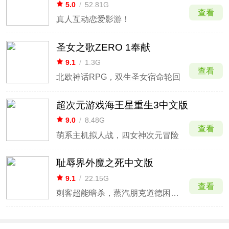
5.0
/
52.81G
查看
真人互动恋爱影游！
圣女之歌ZERO 1奉献
9.1
/
1.3G
查看
北欧神话RPG，双生圣女宿命轮回
超次元游戏海王星重生3中文版
9.0
/
8.48G
查看
萌系主机拟人战，四女神次元冒险
耻辱界外魔之死中文版
9.1
/
22.15G
查看
刺客超能暗杀，蒸汽朋克道德困境终章