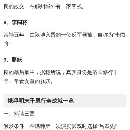
良的故交，在解州城外有一家客栈。
8、李闯将
崇祯五年，由陕地入晋的一位反军领袖，自称为“李闯
将”。
9、豚妖
良的幕后雇主，据穗所说，真实身份是洛阳修行千
年、常食女童的豚妖。
饿殍明末千里行全成就一览
一、熟读三国
触发条件：在满穗第一次演皮影戏时选择“吕奉先”