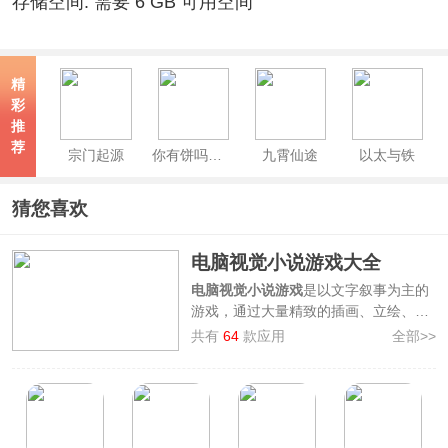
存储空间: 需要 6 GB 可用空间
精
彩
推
荐
宗门起源
你有饼吗游戏电脑版
九霄仙途
以太与铁
猜您喜欢
电脑视觉小说游戏大全
电脑视觉小说游戏
是以文字叙事为主的
游戏，通过大量精致的插画、立绘、配
音等元素，来塑造角色和呈现故事。部
共有
64
款应用
全部>>
分游戏会采用更加成熟的技术，比如
Live2D或Spine，让角色的立绘动起
来，而有些场景甚至会有动态CG效
果。
为了方便广大用户快捷挑选游戏，本站