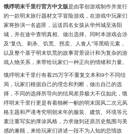
饿殍明末千里行官方中文版
是由零创游戏制作并发行
的一款明末旅行题材文字冒险游戏，在游戏中玩家们
家将扮演一名盗匪，运送四名女孩从华州城至洛阳
城，并在途中查明真相、做出选择。同时本游戏会涉
及“复仇、刺杀、饥荒、拐卖、人食人”等黑暗元素，
以及整个基于明末饥荒的故事背景设计和为复杂的游
戏人物关系，来带给玩家们一种正向的情绪和力量。
饿殍明末千里行有着25万字不重复文本和9个不同结
局，玩家们根据自己的理念和判断，做出自己的选
择，不同的选择所导向的结局差异极大不仅如此，饿
殍明末千里行更是有着独树一帜的明末国风二次元风
格主题和严谨考究明朝末年的服装、建筑、环境等元
素注重写实的厚涂风格，力求做到还原历史氛围与美
感的兼顾，来给玩家们讲述一段不为人知的悲情故