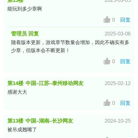
第15楼
2025-03-05
能玩到多少章啊
中国–广西电信/数据上网公共出口
网友
0
回复
管理员 回复
2025-03-06
随着版本更新，游戏章节数量会增加，因此不确实有多
少章，但版本会不断更新！
0
回复
第14楼
中国–江苏–泰州移动网友
2025-02-12
感谢大大
0
回复
第13楼
中国–湖南–长沙网友
2024-10-25
被吊成翘嘴了