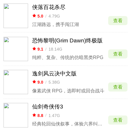
侠落百花杀尽
5.0
/
4.79G
查看
江湖路远，携手闯江湖
恐怖黎明(Grim Dawn)终极版
9.1
/
18.14G
查看
纯粹、复杂、传统的仿暗黑类RPG
逸剑风云决中文版
9.0
/
5.38G
查看
像素武侠 RPG，选即时或回合战斗
仙剑奇侠传3
8.8
/
1.47G
查看
经典轮回仙侠叙事，体验六界纠葛与御剑飞行。