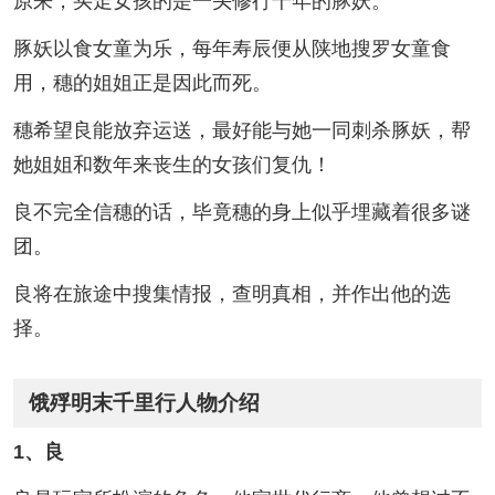
原来，买走女孩的是一头修行千年的豚妖。
豚妖以食女童为乐，每年寿辰便从陕地搜罗女童食
用，穗的姐姐正是因此而死。
穗希望良能放弃运送，最好能与她一同刺杀豚妖，帮
她姐姐和数年来丧生的女孩们复仇！
良不完全信穗的话，毕竟穗的身上似乎埋藏着很多谜
团。
良将在旅途中搜集情报，查明真相，并作出他的选
择。
饿殍明末千里行人物介绍
1、良