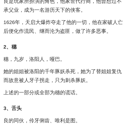
良是玩家所扮演的角色，他家世代行商，他曾想过不
承父业，成为一名游历天下的侠客。
1626年，天启大爆炸夺走了他的一切，他在家破人亡
后便化作流民、继而沦为盗匪，做了许多恶事。
2、穗
穗，九岁，洛阳人，哑巴。
她的姐姐被洛阳的千年豚妖杀死，她为了替姐姐复仇
而故意被人牙子拐走，只为刺杀豚妖。
上述的一部分或全部为穗的谎话。
3、舌头
良的同伙，伶牙俐齿、唯利是图。