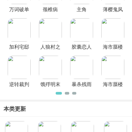
专门整理了
电脑视觉小说游戏大全
，其
万词破单
颈椎病
主角
薄樱鬼风
中包含了
逆转裁判、饿殍明末千里行、
人狼村之谜、薄樱鬼风之章、大正对称
词女友
(Stiff
之章电脑
爱丽丝、水仙2
等PC游戏，这些游戏主
Neck)
版
要玩法就是文字阅读和选择分支选项，
部分游戏也会融入解谜、探索、微恐等
特点玩法，快来本站免费下载畅玩吧！
加利宅邸
人狼村之
胶囊恋人
海市蜃楼
悬案
谜电脑版
之馆纯真
的安魂曲
中文版
逆转裁判
饿殍明末
暴杀残雨
海市蜃楼
123成步堂
千里行官
之夜
之馆PC中
精选集
方中文版
文版
本类更新