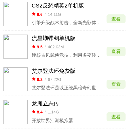
CS2反恐精英2单机版
8.6
/
14.11G
查看
引擎升级战术射击，全新光影体验硬核火。
流星蝴蝶剑单机版
9.5
/
462.63M
查看
硬核古风武侠竞技，利用多变轻功与招式决战巅峰。
艾尔登法环免费版
8.2
/
67.22G
查看
艾尔登法环是以正统黑暗奇幻世界为舞台的动作RPG游戏。
龙胤立志传
8.4
/
1.14G
查看
开放世界江湖模拟器