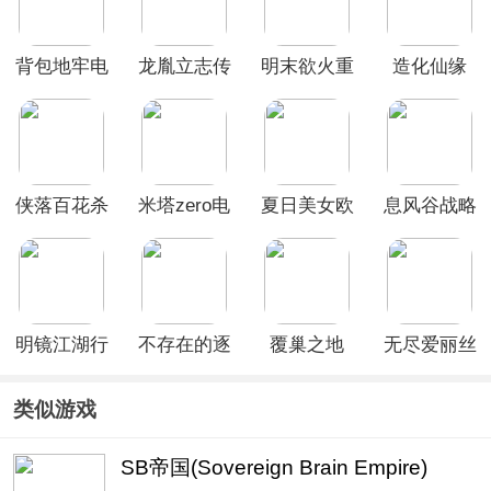
背包地牢电
龙胤立志传
明末欲火重
造化仙缘
脑版
生
侠落百花杀
米塔zero电
夏日美女欧
息风谷战略
尽
脑版
巴请和我恋
爱吧
明镜江湖行
不存在的逐
覆巢之地
无尽爱丽丝
朔风起
梦者银葱之
(Nested
森
Lands)
类似游戏
SB帝国(Sovereign Brain Empire)