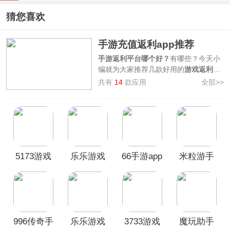
猜您喜欢
手游充值返利app推荐
手游返利平台哪个好？
有哪些？今天小
编就为大家推荐几款好用的
游戏返利平
台app
，其中就有大家所熟悉的：
魔玩
共有
14
款应用
全部>>
助手app、3733游戏盒子app、九妖游
戏盒子app、乐乐游戏和66手游app
等
等，这些手机充值返利app提供了各大
手游充值平台的优惠返利信息，涵盖了
广泛的手游类型和种类。而且，不仅提
供了各种充值方式，还提供了各种充值
5173游戏
乐乐游戏
66手游app
米粒游手
返利活动，用户可以通过这些活动获得
更多的奖励和福利。总之，大家通过这
交易平台
App
游盒子
些游戏返利平台app，在充值的同时也
APP
享受到返利的优惠活动，为用户节省部
分充值成本，提高游戏体验。
996传奇手
乐乐游戏
3733游戏
魔玩助手