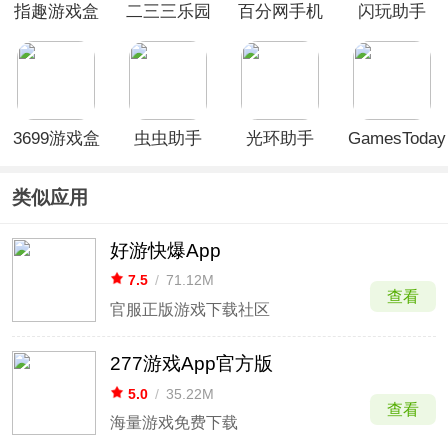
指趣游戏盒
二三三乐园
百分网手机
闪玩助手
app
破解游戏盒
最新版
3699游戏盒
虫虫助手
光环助手
GamesToday
App
App官方版
官方正版
类似应用
好游快爆App
7.5
/
71.12M
查看
官服正版游戏下载社区
277游戏App官方版
5.0
/
35.22M
查看
海量游戏免费下载