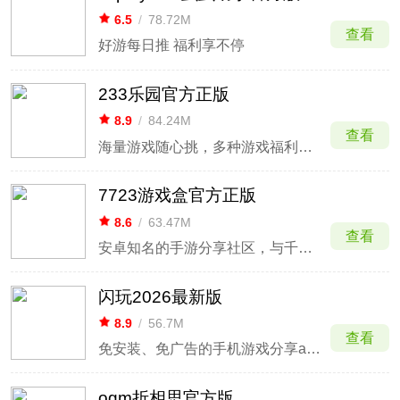
6.5
/
78.72M
查看
好游每日推 福利享不停
233乐园官方正版
8.9
/
84.24M
查看
海量游戏随心挑，多种游戏福利一网打尽
7723游戏盒官方正版
8.6
/
63.47M
查看
安卓知名的手游分享社区，与千万UP主共享好游戏
闪玩2026最新版
8.9
/
56.7M
查看
免安装、免广告的手机游戏分享app
ogm折相思官方版