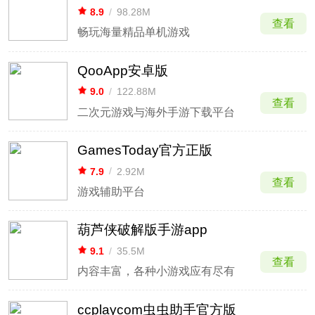
8.9
/
98.28M
查看
畅玩海量精品单机游戏
QooApp安卓版
9.0
/
122.88M
查看
二次元游戏与海外手游下载平台
GamesToday官方正版
7.9
/
2.92M
查看
游戏辅助平台
葫芦侠破解版手游app
9.1
/
35.5M
查看
内容丰富，各种小游戏应有尽有
ccplaycom虫虫助手官方版