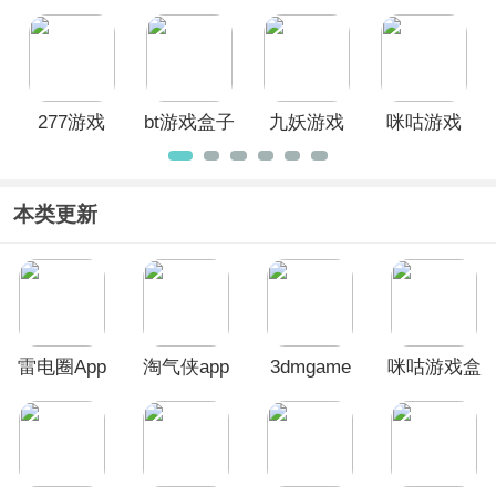
游盒子
官方正版
盒App最新
App
版
277游戏
bt游戏盒子
九妖游戏
咪咕游戏
App官方版
App
平台app
盒子官方
正版
本类更新
雷电圈App
淘气侠app
3dmgame
咪咕游戏盒
游戏盒手机
子官方正版
版