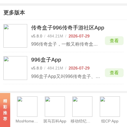
更多版本
传奇盒子996传奇手游社区App
v5.8.0
/
484.21M
/
2026-07-29
查看
996传奇盒子，一般又称传奇盒子996手机版、传奇盒子996传奇手游社区App，这是一款非常出色的手游辅助盒子，这款软件专门为喜欢传奇游戏的玩家用户而来，它里面收录了海量的游戏，并且全部都是由传奇正版授权改编而来，软件界面直观，干净清爽，拥有超多的热门精品手游等，大家平时玩
996盒子App
v5.8.0
/
484.21M
/
2026-07-29
查看
996盒子App又叫996传奇盒子、传奇盒子，这是一款功能强大、汇聚海量精品传奇游戏的发布平台，主要为大家提供海量传奇开服信息，各类传奇玩法版本也是应有尽有，不论是1.76、1.80还是1.85统统都有，光有这些怎么可以满足大家呢？复古、冰雪、火龙、微变、金币超多种特色游戏
精
彩
推
荐
MosHome官方版
斑马百科App
移动经纪人App
组CP App