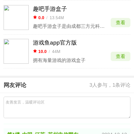
趣吧手游盒子
0.0
/
13.54M
查看
趣吧手游盒子是由成都三方元科技有限公司推出的一款精品手机游戏盒子。里面涵盖了时下流行的RPG类、MOBA类、FPS类、益智类等等类型的热门手游，可以满足千万手游爱好者的需求，其中聚合了海量的优质安卓手游、精品传奇等诸多资源以及各类游戏资讯、攻略等等。
游戏鱼app官方版
10.0
/
44M
查看
拥有海量游戏的游戏盒子
网友评论
3
人参与，1条评论