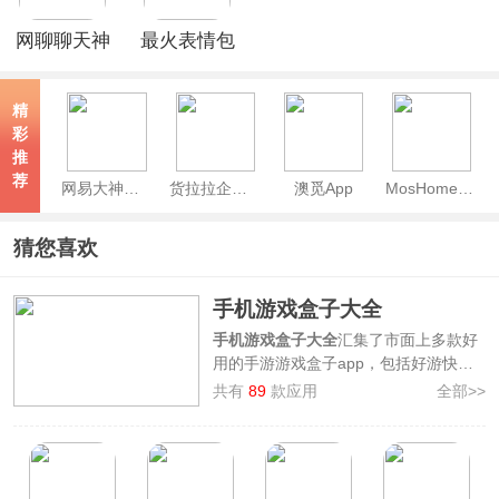
网聊聊天神
最火表情包
器app
app
精
彩
推
荐
网易大神极速版
货拉拉企业版App
澳觅App
MosHome官方版
猜您喜欢
手机游戏盒子大全
手机游戏盒子大全
汇集了市面上多款好
用的手游游戏盒子app，包括好游快
爆、7723游戏盒、虫虫助手等。每一个
共有
89
款应用
全部>>
游戏盒子app内都拥有大量的游戏资
源，不管是游戏下载，还是游戏礼包，
游戏资讯，玩家社区等等，都能够在这
些软件中找到。并且大家可以通过这些