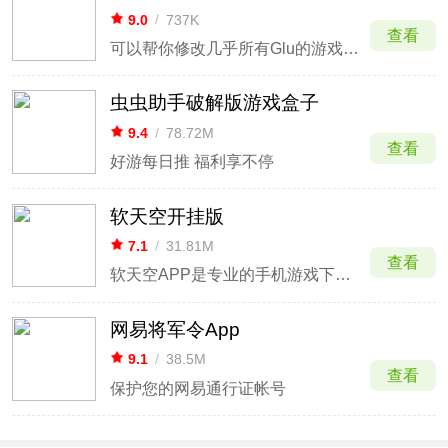
9.0
/
737K
查看
可以帮你修改几乎所有Glu的游戏金币数量
虫虫助手破解版游戏盒子
9.4
/
78.72M
查看
好游每日推 福利享不停
软天空开挂版
7.1
/
31.81M
查看
软天空APP是专业的手机游戏下载平台
网易将军令App
9.1
/
38.5M
查看
保护您的网易通行证帐号