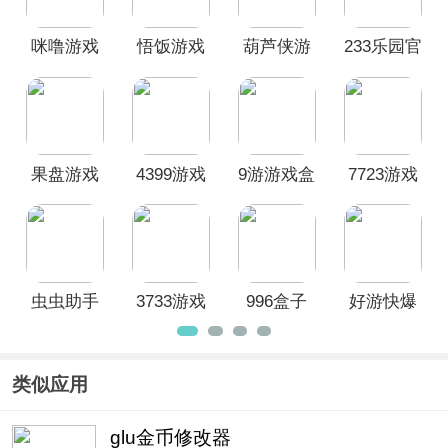
好用的手游盒子app找到自己想要的游
戏资源。相信很多小伙伴也不是所有的
咪噜游戏
悟饭游戏
葫芦侠游
233乐园官
安卓游戏盒子都用过，大家可以分别下
载试试哦！
手游App
厅App
戏盒子app
方正版
果盘游戏
4399游戏
9游游戏盒
7723游戏
App安卓版
盒官方正
子
盒官方正
版
版
虫虫助手
3733游戏
996盒子
好游快爆
官方正版
盒App最新
App
最新版
版
类似应用
glu金币修改器