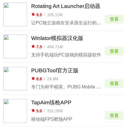
Rotating Art Launcher启动器
9.5
/
105.11M
查看
让PC独立游戏在安卓原生运行的启动器
Winlator模拟器汉化版
7.5
/
484.71M
查看
支持手机端玩PC游戏的模拟器软件
PUBGTool官方正版
8.8
/
24.8M
查看
专门为和平精英、PUBG Mobile 玩家开发的画质助手！
TapAim练枪APP
5.0
/
331.26M
查看
移动端FPS靶场APP