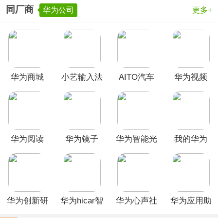
同厂商
华为公司
更多+
华为商城
小艺输入法
AITO汽车
华为视频
App
app
app
App
华为阅读
华为镜子
华为智能光
我的华为
APP
app
伏app
App
华为创新研
华为hicar智
华为心声社
华为应用助
究App
行车机版
区app
手app最新