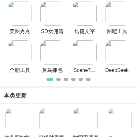
引擎
美图秀秀
SD女佣清
迅捷文字
图吧工具
手机版
理内存工
识别app
箱App
具(SD
Maid)
全能工具
黄鸟抓包
Scene7工
DeepSeek
王App
App
具箱
App
本类更新