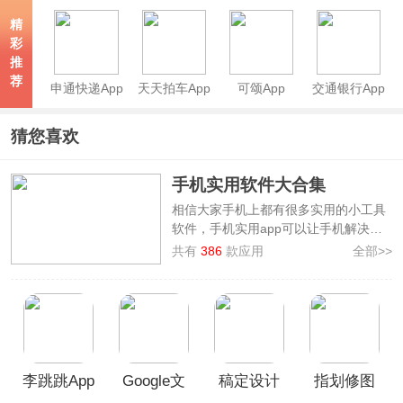
版本
精
彩
推
荐
申通快递App
天天拍车App
可颂App
交通银行App
猜您喜欢
手机实用软件大合集
相信大家手机上都有很多实用的小工具
软件，手机实用app可以让手机解决很
多我们生活中的麻烦。为此，本站专门
共有
386
款应用
全部>>
整理制作了
手机实用软件大合集
，其中
就有多功能小工具——一个木函app、
设计排版神器——稿定设计app、多功
能的修图神器——美图秀秀app、文件
同步备份工具——坚果云app等等，软
件涉及的实用功能广泛、全面，让我们
李跳跳App
Google文
稿定设计
指划修图
一起来看看这里面有没有你需要的应用
吧！
官方正版
字转语音
App
App官方版