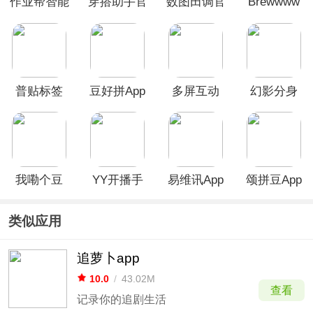
作业帮智能
穿搭助手官
数图田调官
Brewwww
App
方版
方版
布噜噜
普贴标签
豆好拼App
多屏互动
幻影分身
App
App
app
我嘞个豆
YY开播手
易维讯App
颂拼豆App
App
机版
类似应用
追萝卜app
10.0
/
43.02M
查看
记录你的追剧生活